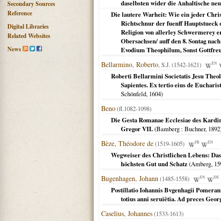
daselbsten wider die Anhaltische neul
Secondary Sources
Reference
Die lautere Warheit: Wie ein jeder Chri
Richtschnur der fuenff Hauptstueck d
Digital Libraries
Religion von allerley Schwermerey e
Related Websites
Obersachsen/ auff den 8. Sontag nach
News
Evodium Theophilum, Sonst Gottfreu
Bellarmino, Roberto
, S.J. (1542-1621)
EN
Roberti Bellarmini Societatis Jesu Theol
Sapientes. Ex tertio eius de Eucharist
Schönfeld,
1604
)
Beno
(fl.1082-1098)
Die Gesta Romanae Ecclesiae des Kardin
Gregor VII.
(
Bamberg
: Buchner,
1892
Bèze, Théodore de
(1519-1605)
FR
EN
Wegweiser des Christlichen Lebens: Das
höchsten Gut und Schatz
(
Amberg
,
15
Bugenhagen, Johann
(1485-1558)
EN
DE
Postillatio Iohannis Bvgenhagii Pomera
totius anni seruiẽtia. Ad preces Georgi
Caselius, Johannes
(1533-1613)