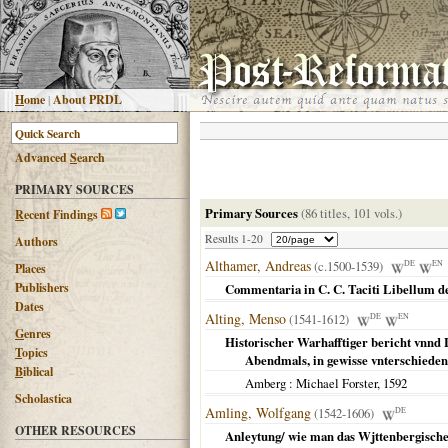
H
ome
|
About PRDL
Advanced
S
earch
PRIMARY SOURCES
Primary Sources
(86 titles, 101 vols.)
R
ecent Findings
Results 1-20
Authors
Althamer, Andreas
(c.1500-1539)
DE
EN
Places
Publishers
Commentaria in C. C. Taciti Libellum de
Dates
Alting, Menso
(1541-1612)
DE
EN
G
enres
Historischer Warhafftiger bericht vnnd 
T
opics
Abendmals, in gewisse vnterschiedene
B
iblical
Amberg
: Michael Forster,
1592
Scholastica
Amling, Wolfgang
(1542-1606)
DE
OTHER RESOURCES
Anleytung/ wie man das Wjttenbergische