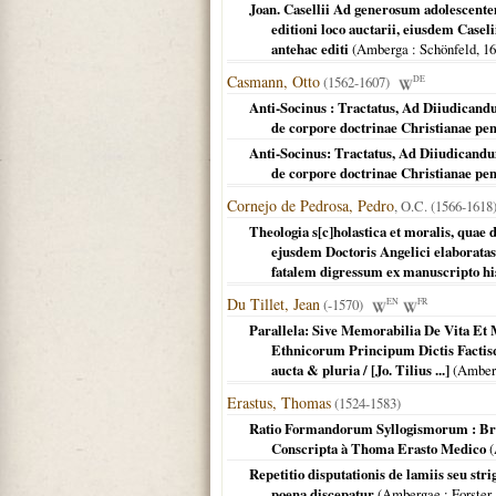
Joan. Casellii Ad generosum adolescente
editioni loco auctarii, eiusdem Casel
antehac editi
(
Amberga
: Schönfeld,
16
Casmann, Otto
(1562-1607)
DE
Anti-Socinus : Tractatus, Ad Diiudican
de corpore doctrinae Christianae pene
Anti-Socinus: Tractatus, Ad Diiudicand
de corpore doctrinae Christianae pene
Cornejo de Pedrosa, Pedro
, O.C. (1566-161
Theologia s[c]holastica et moralis, qua
ejusdem Doctoris Angelici elaboratas 
fatalem digressum ex manuscripto his
Du Tillet, Jean
(-1570)
EN
FR
Parallela: Sive Memorabilia De Vita E
Ethnicorum Principum Dictis Factisq
aucta & pluria / [Jo. Tilius ...]
(
Amber
Erastus, Thomas
(1524-1583)
Ratio Formandorum Syllogismorum : Bre
Conscripta à Thoma Erasto Medico
(
Repetitio disputationis de lamiis seu str
poena discepatur
(
Ambergae
: Forster