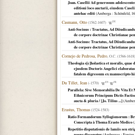
Joan. Casellii Ad generosum adolescente
editioni loco auctarii, eiusdem Casel
antehac editi
(
Amberga
: Schönfeld,
16
Casmann, Otto
(1562-1607)
DE
Anti-Socinus : Tractatus, Ad Diiudican
de corpore doctrinae Christianae pene
Anti-Socinus: Tractatus, Ad Diiudicand
de corpore doctrinae Christianae pene
Cornejo de Pedrosa, Pedro
, O.C. (1566-161
Theologia s[c]holastica et moralis, qua
ejusdem Doctoris Angelici elaboratas 
fatalem digressum ex manuscripto his
Du Tillet, Jean
(-1570)
EN
FR
Parallela: Sive Memorabilia De Vita E
Ethnicorum Principum Dictis Factisq
aucta & pluria / [Jo. Tilius ...]
(
Amber
Erastus, Thomas
(1524-1583)
Ratio Formandorum Syllogismorum : Bre
Conscripta à Thoma Erasto Medico
(
Repetitio disputationis de lamiis seu str
poena discepatur
(
Ambergae
: Forster