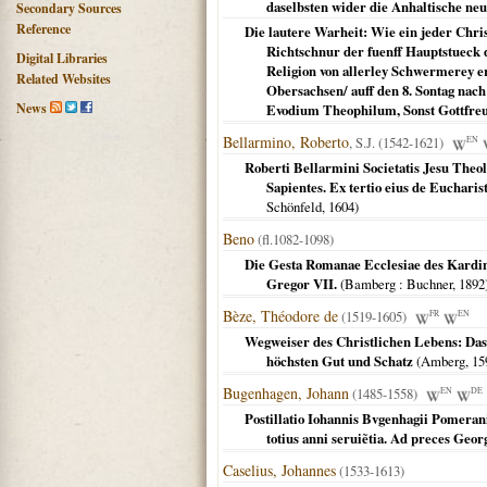
daselbsten wider die Anhaltische neul
Secondary Sources
Reference
Die lautere Warheit: Wie ein jeder Chri
Richtschnur der fuenff Hauptstueck d
Digital Libraries
Religion von allerley Schwermerey e
Related Websites
Obersachsen/ auff den 8. Sontag nach
News
Evodium Theophilum, Sonst Gottfreu
Bellarmino, Roberto
, S.J. (1542-1621)
EN
Roberti Bellarmini Societatis Jesu Theol
Sapientes. Ex tertio eius de Eucharist
Schönfeld,
1604
)
Beno
(fl.1082-1098)
Die Gesta Romanae Ecclesiae des Kardin
Gregor VII.
(
Bamberg
: Buchner,
1892
Bèze, Théodore de
(1519-1605)
FR
EN
Wegweiser des Christlichen Lebens: Das
höchsten Gut und Schatz
(
Amberg
,
15
Bugenhagen, Johann
(1485-1558)
EN
DE
Postillatio Iohannis Bvgenhagii Pomera
totius anni seruiẽtia. Ad preces Georgi
Caselius, Johannes
(1533-1613)