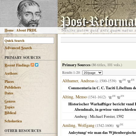
H
ome
|
About PRDL
Advanced
S
earch
PRIMARY SOURCES
Primary Sources
(86 titles, 101 vols.)
R
ecent Findings
Results 1-20
Authors
Althamer, Andreas
(c.1500-1539)
DE
EN
Places
Publishers
Commentaria in C. C. Taciti Libellum de
Dates
Alting, Menso
(1541-1612)
DE
EN
G
enres
Historischer Warhafftiger bericht vnnd 
T
opics
Abendmals, in gewisse vnterschiedene
B
iblical
Amberg
: Michael Forster,
1592
Scholastica
Amling, Wolfgang
(1542-1606)
DE
OTHER RESOURCES
Anleytung/ wie man das Wjttenbergische