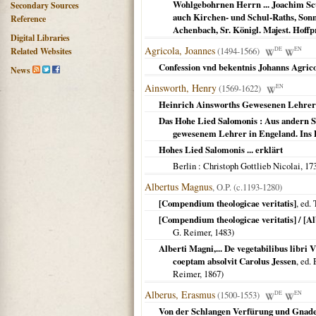
Wohlgebohrnen Herrn ... Joachim Scu
Secondary Sources
auch Kirchen- und Schul-Raths, Sonn
Reference
Achenbach, Sr. Königl. Majest. Hoffp
Digital Libraries
Agricola, Joannes
(1494-1566)
DE
EN
Related Websites
Confession vnd bekentnis Johanns Agrico
News
Ainsworth, Henry
(1569-1622)
EN
Heinrich Ainsworths Gewesenen Lehrer
Das Hohe Lied Salomonis : Aus andern Sp
gewesenem Lehrer in Engeland. Ins D
Hohes Lied Salomonis ... erklärt
Berlin
: Christoph Gottlieb Nicolai,
17
Albertus Magnus
, O.P. (c.1193-1280)
[Compendium theologicae veritatis]
, ed.
[Compendium theologicae veritatis] / [
G. Reimer,
1483
)
Alberti Magni,... De vegetabilibus libri 
coeptam absolvit Carolus Jessen
, ed.
Reimer,
1867
)
Alberus, Erasmus
(1500-1553)
DE
EN
Von der Schlangen Verfürung und Gnade