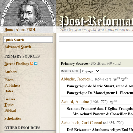
H
ome
|
About PRDL
Advanced
S
earch
PRIMARY SOURCES
Primary Sources
(295 titles, 369 vols.)
R
ecent Findings
Results 1-20
Authors
Abbadie, Jacques
(c.1654-1727)
FR
EN
Places
Publishers
Panegyrique de Marie Stuart, reine d'Ang
Dates
Panegyrique De Monseigneur L'Electeu
G
enres
Achard, Antoine
(1696-1772)
EN
T
opics
Sermon Prononcé dans l'Eglise François
B
iblical
Mr. Achard Pasteur & Conseiller Ecc
Scholastica
Achenbach, Carl Conrad
(c.1655-1720)
OTHER RESOURCES
Deß Ertzvatter Abrahams seliges End Un