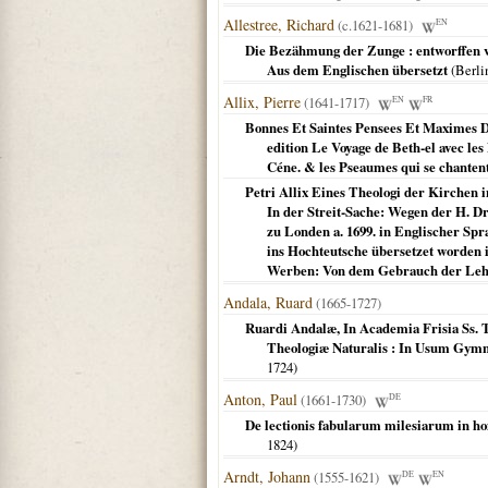
Allestree, Richard
(c.1621-1681)
EN
Die Bezähmung der Zunge : entworffen vo
Aus dem Englischen übersetzt
(
Berli
Allix, Pierre
(1641-1717)
EN
FR
Bonnes Et Saintes Pensees Et Maximes Du
edition Le Voyage de Beth-el avec les
Céne. & les Pseaumes qui se chantent l
Petri Allix Eines Theologi der Kirchen 
In der Streit-Sache: Wegen der H. D
zu Londen a. 1699. in Englischer Sp
ins Hochteutsche übersetzet worden is
Werben: Von dem Gebrauch der Lehre
Andala, Ruard
(1665-1727)
Ruardi Andalæ, In Academia Frisia Ss. 
Theologiæ Naturalis : In Usum Gymn
1724
)
Anton, Paul
(1661-1730)
DE
De lectionis fabularum milesiarum in hom
1824
)
Arndt, Johann
(1555-1621)
DE
EN