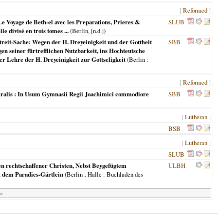
[
Reformed
]
e Voyage de Beth-el avec les Preparations, Prieres &
SLUB
e divisé en trois tomes ...
(
Berlin
, [n.d.])
treit-Sache: Wegen der H. Dreyeinigkeit und der Gottheit
SBB
n seiner fürtrefflichen Nutzbarkeit, ins Hochteutsche
r Lehre der H. Dreyeinigkeit zur Gottseligkeit
(
Berlin
:
[
Reformed
]
uralis : In Usum Gymnasii Regii Joachimici commodiore
SBB
[
Lutheran
]
BSB
[
Lutheran
]
SLUB
n rechtschaffener Christen, Nebst Beygefügtem
ULBH
t dem Paradies-Gärtlein
(
Berlin ; Halle
: Buchladen des
 »