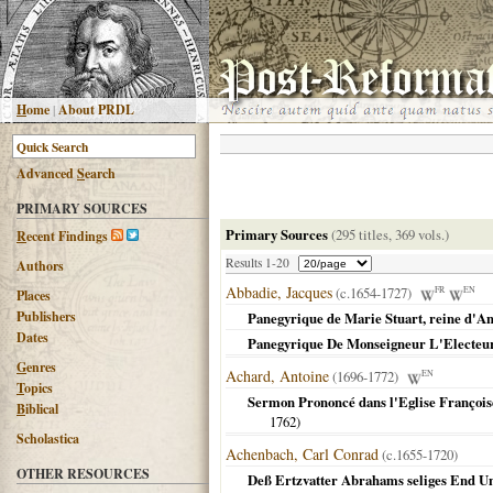
H
ome
|
About PRDL
Advanced
S
earch
PRIMARY SOURCES
Primary Sources
(295 titles, 369 vols.)
R
ecent Findings
Results 1-20
Authors
Abbadie, Jacques
(c.1654-1727)
FR
EN
Places
Publishers
Panegyrique de Marie Stuart, reine d'Ang
Dates
Panegyrique De Monseigneur L'Electeu
G
enres
Achard, Antoine
(1696-1772)
EN
T
opics
Sermon Prononcé dans l'Eglise François
B
iblical
1762
)
Scholastica
Achenbach, Carl Conrad
(c.1655-1720)
OTHER RESOURCES
Deß Ertzvatter Abrahams seliges End Und