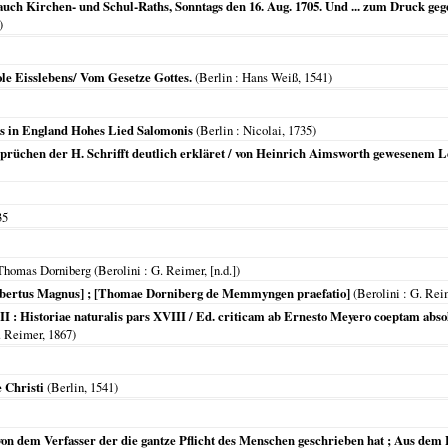
h Kirchen- und Schul-Raths, Sonntags den 16. Aug. 1705. Und ... zum Druck gege
)
le Eisslebens/ Vom Gesetze Gottes.
(
Berlin
: Hans Weiß,
1541
)
s in England Hohes Lied Salomonis
(
Berlin
: Nicolai,
1735
)
prüchen der H. Schrifft deutlich erkläret / von Heinrich Aimsworth gewesenem Le
35
 Thomas Dorniberg (
Berolini
: G. Reimer, [n.d.])
Albertus Magnus] ; [Thomae Dorniberg de Memmyngen praefatio]
(
Berolini
: G. Rei
VII : Historiae naturalis pars XVIII / Ed. criticam ab Ernesto Meyero coeptam abso
. Reimer,
1867
)
 Christi
(
Berlin
,
1541
)
n dem Verfasser der die gantze Pflicht des Menschen geschrieben hat ; Aus dem 