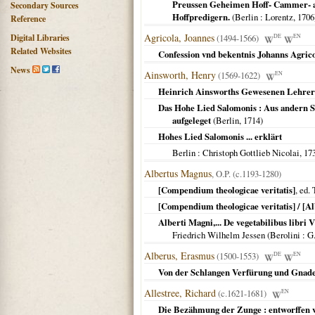
Preussen Geheimen Hoff- Cammer- auc
Secondary Sources
Hoffpredigern.
(
Berlin
: Lorentz,
1706
Reference
Agricola, Joannes
Digital Libraries
(1494-1566)
DE
EN
Related Websites
Confession vnd bekentnis Johanns Agrico
News
Ainsworth, Henry
(1569-1622)
EN
Heinrich Ainsworths Gewesenen Lehrer
Das Hohe Lied Salomonis : Aus andern S
aufgeleget
(
Berlin
,
1714
)
Hohes Lied Salomonis ... erklärt
Berlin
: Christoph Gottlieb Nicolai,
17
Albertus Magnus
, O.P. (c.1193-1280)
[Compendium theologicae veritatis]
, ed.
[Compendium theologicae veritatis] / [
Alberti Magni,... De vegetabilibus libri 
Friedrich Wilhelm Jessen (
Berolini
: G
Alberus, Erasmus
(1500-1553)
DE
EN
Von der Schlangen Verfürung und Gnade
Allestree, Richard
(c.1621-1681)
EN
Die Bezähmung der Zunge : entworffen vo