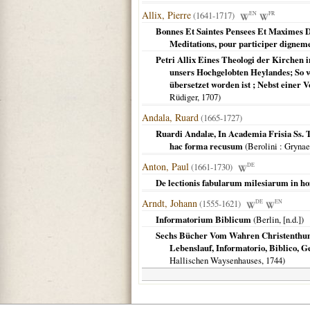
Allix, Pierre
(1641-1717)
EN
FR
Bonnes Et Saintes Pensees Et Maximes Du 
Meditations, pour participer dignement
Petri Allix Eines Theologi der Kirchen 
unsers Hochgelobten Heylandes; So v
übersetzet worden ist ; Nebst einer 
Rüdiger,
1707
)
Andala, Ruard
(1665-1727)
Ruardi Andalæ, In Academia Frisia Ss. 
hac forma recusum
(
Berolini
: Grynae
Anton, Paul
(1661-1730)
DE
De lectionis fabularum milesiarum in hom
Arndt, Johann
(1555-1621)
DE
EN
Informatorium Biblicum
(
Berlin
, [n.d.])
Sechs Bücher Vom Wahren Christenthum,
Lebenslauf, Informatorio, Biblico,
Hallischen Waysenhauses,
1744
)