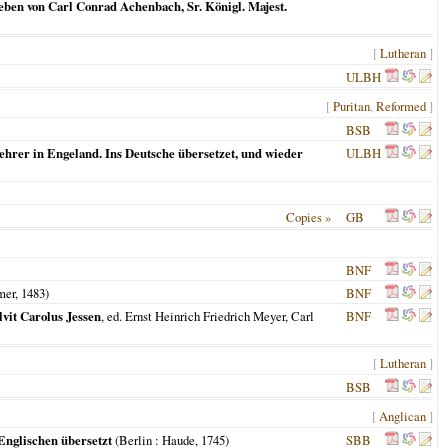
ben von Carl Conrad Achenbach, Sr. Königl. Majest.
[
Lutheran
]
ULBH
[
Puritan
,
Reformed
]
BSB
hrer in Engeland. Ins Deutsche übersetzet, und wieder
ULBH
Copies »
GB
BNF
mer,
1483
)
BNF
lvit Carolus Jessen
, ed. Ernst Heinrich Friedrich Meyer, Carl
BNF
[
Lutheran
]
BSB
[
Anglican
]
Englischen übersetzt
(
Berlin
: Haude,
1745
)
SBB