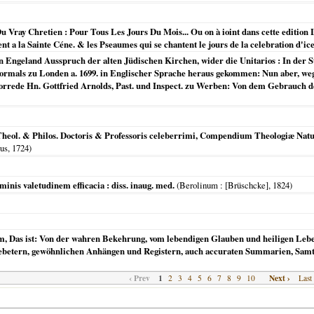
Vray Chretien : Pour Tous Les Jours Du Mois... Ou on à ioint dans cette edition L
 a la Sainte Céne. & les Pseaumes qui se chantent le jours de la celebration d'icell
in Engeland Ausspruch der alten Jüdischen Kirchen, wider die Unitarios : In der S
ormals zu Londen a. 1699. in Englischer Sprache heraus gekommen: Nun aber, wege
Vorrede Hn. Gottfried Arnolds, Past. und Inspect. zu Werben: Von dem Gebrauch de
Theol. & Philos. Doctoris & Professoris celeberrimi, Compendium Theologiæ Nat
us,
1724
)
inis valetudinem efficacia : diss. inaug. med.
(
Berolinum
: [Brüschcke],
1824
)
 Das ist: Von der wahren Bekehrung, vom lebendigen Glauben und heiligen Lebe
 Gebetern, gewöhnlichen Anhängen und Registern, auch accuraten Summarien, Sam
‹ Prev
1
Next ›
2
3
4
5
6
7
8
9
10
Last