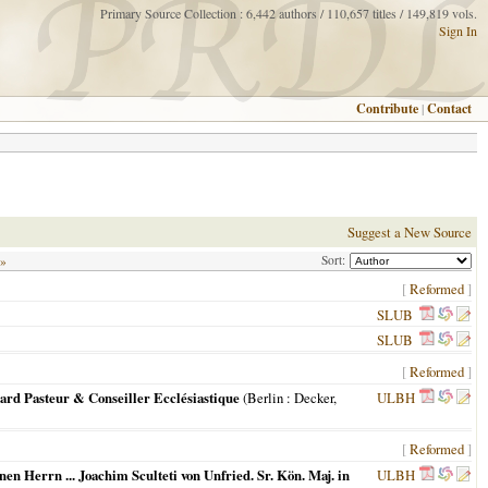
Primary Source Collection : 6,442 authors / 110,657 titles / 149,819 vols.
Sign In
Contribute
|
Contact
Suggest a New Source
Sort:
 »
[
Reformed
]
SLUB
SLUB
[
Reformed
]
ard Pasteur & Conseiller Ecclésiastique
(
Berlin
: Decker,
ULBH
[
Reformed
]
 Herrn ... Joachim Sculteti von Unfried. Sr. Kön. Maj. in
ULBH