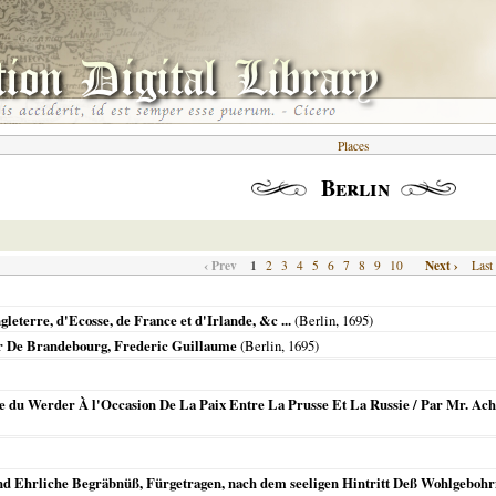
Places
Berlin
‹ Prev
1
Next ›
2
3
4
5
6
7
8
9
10
Last
leterre, d'Ecosse, de France et d'Irlande, &c ...
(
Berlin
,
1695
)
r De Brandebourg, Frederic Guillaume
(
Berlin
,
1695
)
e du Werder À l'Occasion De La Paix Entre La Prusse Et La Russie / Par Mr. Ach
 Ehrliche Begräbnüß, Fürgetragen, nach dem seeligen Hintritt Deß Wohlgebohrnen