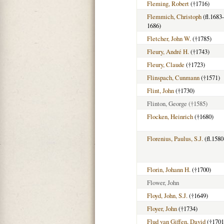
Fleming, Robert
(†1716)
Flemmich, Christoph
(fl.1683-
1686)
Fletcher, John W.
(†1785)
Fleury, André H.
(†1743)
Fleury, Claude
(†1723)
Flinspach, Cunmann
(†1571)
Flint, John
(†1730)
Flinton, George
(†1585)
Flocken, Heinrich
(†1680)
Florenius, Paulus, S.J.
(fl.1580
Florin, Johann H.
(†1700)
Flower, John
Floyd, John, S.J.
(†1649)
Floyer, John
(†1734)
Flud van Giffen, David
(†1701