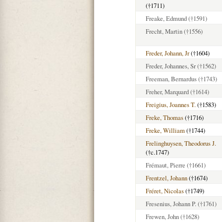
(†1711)
Freake, Edmund
(†1591)
Frecht, Martin
(†1556)
Freder, Johann, Jr
(†1604)
Freder, Johannes, Sr
(†1562)
Freeman, Bernardus
(†1743)
Freher, Marquard
(†1614)
Freigius, Joannes T.
(†1583)
Freke, Thomas
(†1716)
Freke, William
(†1744)
Frelinghuysen, Theodorus J.
(†c.1747)
Frémaut, Pierre
(†1661)
Frentzel, Johann
(†1674)
Fréret, Nicolas
(†1749)
Fresenius, Johann P.
(†1761)
Frewen, John
(†1628)