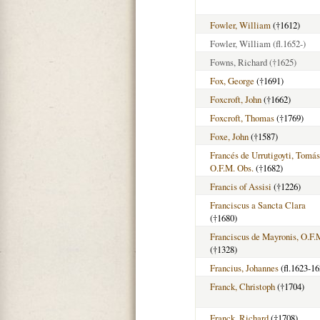
Fowler, William
(†1612)
Fowler, William
(fl.1652-)
Fowns, Richard
(†1625)
Fox, George
(†1691)
Foxcroft, John
(†1662)
Foxcroft, Thomas
(†1769)
Foxe, John
(†1587)
Francés de Urrutigoyti, Tomás
O.F.M. Obs.
(†1682)
Francis of Assisi
(†1226)
Franciscus a Sancta Clara
(†1680)
Franciscus de Mayronis, O.F.
(†1328)
Francius, Johannes
(fl.1623-16
Franck, Christoph
(†1704)
Franck, Richard
(†1708)