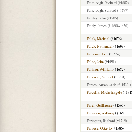
Fairclough, Richard
(†1682)
Fairclough, Samuel
(†1677)
Fairley, John
(†1806)
Fairly, James
(fl.1608-1630)
Falck, Michael
(†1676)
Falck, Nathanael
(†1693)
Falconer, John
(†1656)
Faldo, John
(†1691)
Falkner, William
(†1682)
Fancourt, Samuel
(†1768)
Fantes, Antonius de
(fl.1530-)
Fardella, Michelangelo
(†171
Farel, Guillaume
(†1565)
Farindon, Anthony
(†1658)
Farington, Richard
(†1719)
Farnese, Ottavio
(†1586)