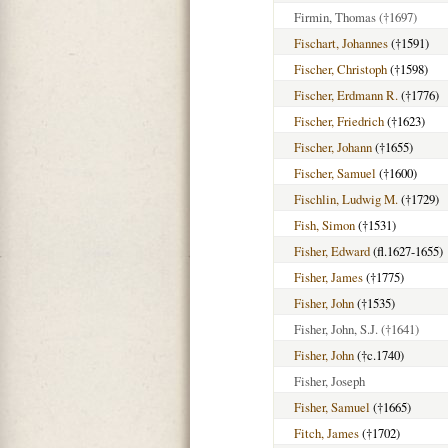
Firmin, Thomas
(†1697)
Fischart, Johannes
(†1591)
Fischer, Christoph
(†1598)
Fischer, Erdmann R.
(†1776)
Fischer, Friedrich
(†1623)
Fischer, Johann
(†1655)
Fischer, Samuel
(†1600)
Fischlin, Ludwig M.
(†1729)
Fish, Simon
(†1531)
Fisher, Edward
(fl.1627-1655)
Fisher, James
(†1775)
Fisher, John
(†1535)
Fisher, John, S.J.
(†1641)
Fisher, John
(†c.1740)
Fisher, Joseph
Fisher, Samuel
(†1665)
Fitch, James
(†1702)