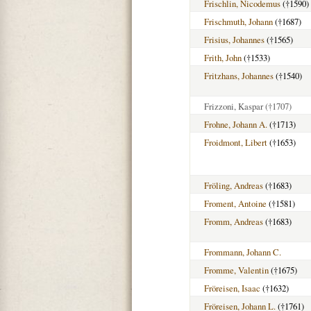
Frischlin, Nicodemus
(†1590)
Frischmuth, Johann
(†1687)
Frisius, Johannes
(†1565)
Frith, John
(†1533)
Fritzhans, Johannes
(†1540)
Frizzoni, Kaspar
(†1707)
Frohne, Johann A.
(†1713)
Froidmont, Libert
(†1653)
Fröling, Andreas
(†1683)
Froment, Antoine
(†1581)
Fromm, Andreas
(†1683)
Frommann, Johann C.
Fromme, Valentin
(†1675)
Fröreisen, Isaac
(†1632)
Fröreisen, Johann L.
(†1761)