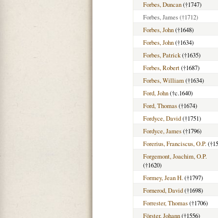
Forbes, Duncan
(†1747)
Forbes, James
(†1712)
Forbes, John
(†1648)
Forbes, John
(†1634)
Forbes, Patrick
(†1635)
Forbes, Robert
(†1687)
Forbes, William
(†1634)
Ford, John
(†c.1640)
Ford, Thomas
(†1674)
Fordyce, David
(†1751)
Fordyce, James
(†1796)
Forerius, Franciscus, O.P.
(†15
Forgemont, Joachim, O.P.
(†1620)
Formey, Jean H.
(†1797)
Fornerod, David
(†1698)
Forrester, Thomas
(†1706)
Förster, Johann
(†1556)