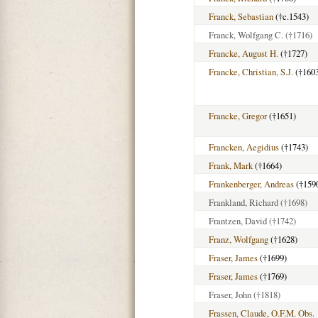
Franck, Sebastian
(†c.1543)
Franck, Wolfgang C.
(†1716)
Francke, August H.
(†1727)
Francke, Christian, S.J.
(†160
Francke, Gregor
(†1651)
Francken, Aegidius
(†1743)
Frank, Mark
(†1664)
Frankenberger, Andreas
(†159
Frankland, Richard
(†1698)
Frantzen, David
(†1742)
Franz, Wolfgang
(†1628)
Fraser, James
(†1699)
Fraser, James
(†1769)
Fraser, John
(†1818)
Frassen, Claude, O.F.M. Obs.