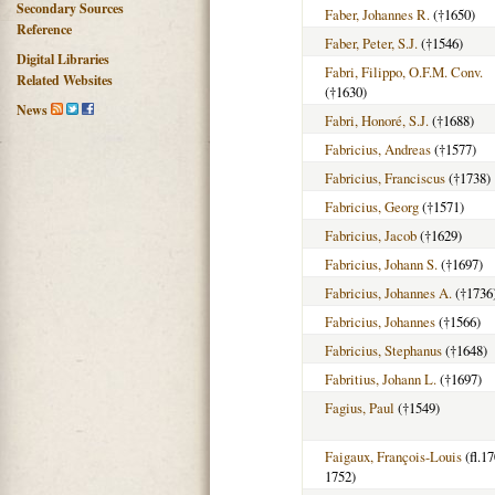
Secondary Sources
Faber, Johannes R.
(†1650)
Reference
Faber, Peter, S.J.
(†1546)
Digital Libraries
Fabri, Filippo, O.F.M. Conv.
Related Websites
(†1630)
News
Fabri, Honoré, S.J.
(†1688)
Fabricius, Andreas
(†1577)
Fabricius, Franciscus
(†1738)
Fabricius, Georg
(†1571)
Fabricius, Jacob
(†1629)
Fabricius, Johann S.
(†1697)
Fabricius, Johannes A.
(†1736
Fabricius, Johannes
(†1566)
Fabricius, Stephanus
(†1648)
Fabritius, Johann L.
(†1697)
Fagius, Paul
(†1549)
Faigaux, François-Louis
(fl.17
1752)