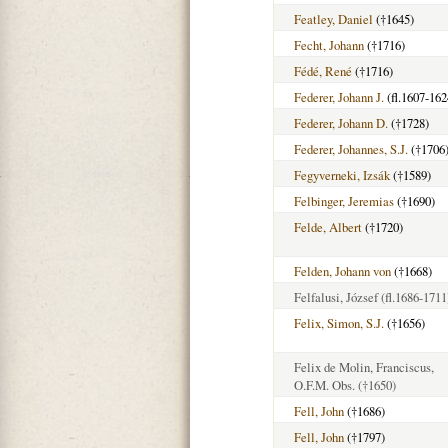
Featley, Daniel
(†1645)
Fecht, Johann
(†1716)
Fédé, René
(†1716)
Federer, Johann J.
(fl.1607-162
Federer, Johann D.
(†1728)
Federer, Johannes, S.J.
(†1706
Fegyverneki, Izsák
(†1589)
Felbinger, Jeremias
(†1690)
Felde, Albert
(†1720)
Felden, Johann von
(†1668)
Felfalusi, József
(fl.1686-1711
Felix, Simon, S.J.
(†1656)
Felix de Molin, Franciscus,
O.F.M. Obs.
(†1650)
Fell, John
(†1686)
Fell, John
(†1797)