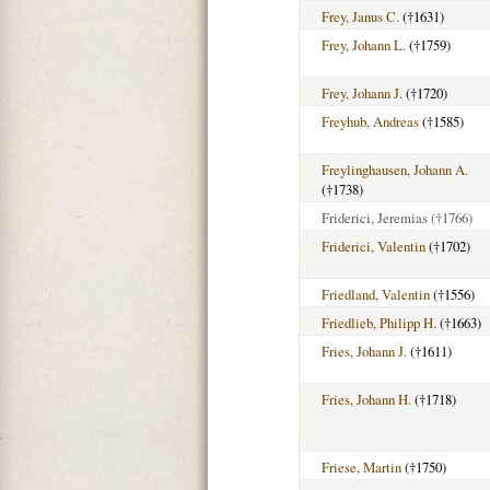
Frey, Janus C.
(†1631)
Frey, Johann L.
(†1759)
Frey, Johann J.
(†1720)
Freyhub, Andreas
(†1585)
Freylinghausen, Johann A.
(†1738)
Friderici, Jeremias
(†1766)
Friderici, Valentin
(†1702)
Friedland, Valentin
(†1556)
Friedlieb, Philipp H.
(†1663)
Fries, Johann J.
(†1611)
Fries, Johann H.
(†1718)
Friese, Martin
(†1750)