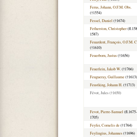
Ferus, Johann, O.F.M. Obs.
(†1554)
Fessel, Daniel
(†1674)
Fetherston, Christopher
(fl.15
1587)
Feuardent, François, O.F.M. C
(†1610)
Feuerborn, Justus
(†1656)
Feuerlein, Jakob W.
(†1766)
Feugueray, Guillaume
(†1613)
Feustking, Johann H.
(†1713)
Févot, Jules
(†1650)
Fevot, Pierre-Samuel
(fl.1675-
1705)
Feyfer, Cornelis de
(†1764)
Feylingius, Johannes
(†1696)