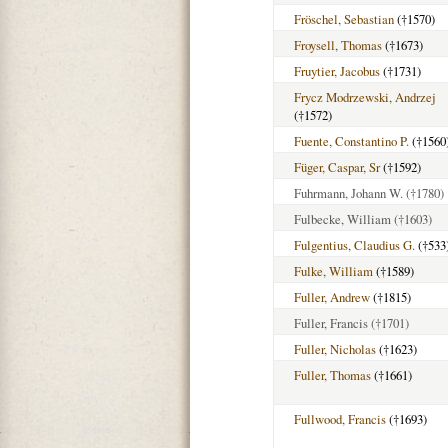
Fröschel, Sebastian
(†1570)
Froysell, Thomas
(†1673)
Fruytier, Jacobus
(†1731)
Frycz Modrzewski, Andrzej
(†1572)
Fuente, Constantino P.
(†1560
Füger, Caspar, Sr
(†1592)
Fuhrmann, Johann W.
(†1780)
Fulbecke, William
(†1603)
Fulgentius, Claudius G.
(†533
Fulke, William
(†1589)
Fuller, Andrew
(†1815)
Fuller, Francis
(†1701)
Fuller, Nicholas
(†1623)
Fuller, Thomas
(†1661)
Fullwood, Francis
(†1693)