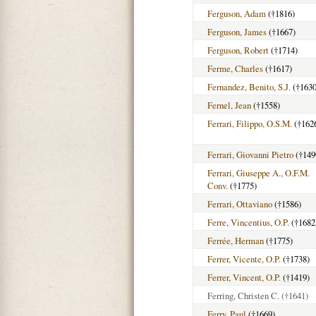
Ferguson, Adam
(†1816)
Ferguson, James
(†1667)
Ferguson, Robert
(†1714)
Ferme, Charles
(†1617)
Fernandez, Benito, S.J.
(†1630
Fernel, Jean
(†1558)
Ferrari, Filippo, O.S.M.
(†162
Ferrari, Giovanni Pietro
(†149
Ferrari, Giuseppe A., O.F.M.
Conv.
(†1775)
Ferrari, Ottaviano
(†1586)
Ferre, Vincentius, O.P.
(†1682
Ferrée, Herman
(†1775)
Ferrer, Vicente, O.P.
(†1738)
Ferrer, Vincent, O.P.
(†1419)
Ferring, Christen C.
(†1641)
Ferry, Paul
(†1669)