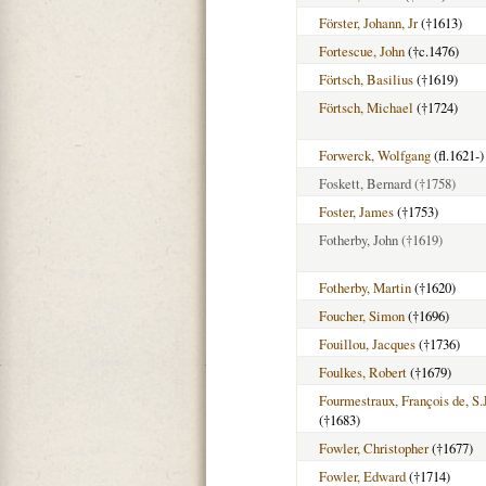
Förster, Johann, Jr
(†1613)
Fortescue, John
(†c.1476)
Förtsch, Basilius
(†1619)
Förtsch, Michael
(†1724)
Forwerck, Wolfgang
(fl.1621-)
Foskett, Bernard
(†1758)
Foster, James
(†1753)
Fotherby, John
(†1619)
Fotherby, Martin
(†1620)
Foucher, Simon
(†1696)
Fouillou, Jacques
(†1736)
Foulkes, Robert
(†1679)
Fourmestraux, François de, S.J
(†1683)
Fowler, Christopher
(†1677)
Fowler, Edward
(†1714)