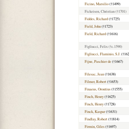
Ficino, Marsilio
(†1499)
Fickeisen, Christian
(†1701)
Fiddes, Richard
(†1725)
Field, John
(†1723)
Field, Richard
(†1616)
Figliucci, Felix
(†c.1590)
Figliucci, Flaminio, S.J.
(†162
Fijne, Paschier de
(†1667)
Filesac, Jean
(†1638)
Filmer, Robert
(†1653)
Finaeus, Orontius
(†1555)
Finch, Henry
(†1625)
Finch, Henry
(†1728)
Finck, Kaspar
(†1631)
Findlay, Robert
(†1814)
Firmin, Giles
(†1697)