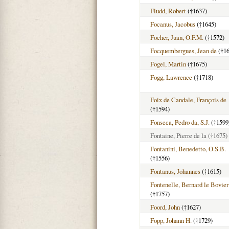
Fludd, Robert
(†1637)
Focanus, Jacobus
(†1645)
Focher, Juan, O.F.M.
(†1572)
Focquembergues, Jean de
(†16
Fogel, Martin
(†1675)
Fogg, Lawrence
(†1718)
Foix de Candale, François de
(†1594)
Fonseca, Pedro da, S.J.
(†1599
Fontaine, Pierre de la
(†1675)
Fontanini, Benedetto, O.S.B.
(†1556)
Fontanus, Johannes
(†1615)
Fontenelle, Bernard le Bovier
(†1757)
Foord, John
(†1627)
Fopp, Johann H.
(†1729)