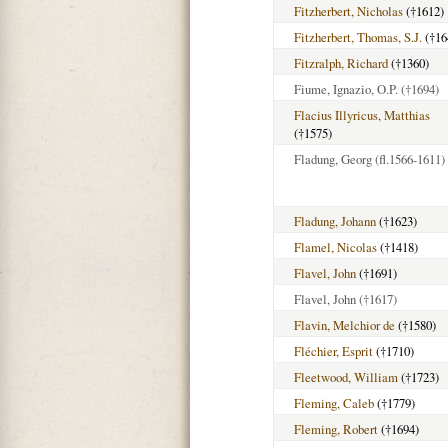
Fitzherbert, Nicholas
(†1612)
Fitzherbert, Thomas, S.J.
(†16
Fitzralph, Richard
(†1360)
Fiume, Ignazio, O.P.
(†1694)
Flacius Illyricus, Matthias
(†1575)
Fladung, Georg
(fl.1566-1611)
Fladung, Johann
(†1623)
Flamel, Nicolas
(†1418)
Flavel, John
(†1691)
Flavel, John
(†1617)
Flavin, Melchior de
(†1580)
Fléchier, Esprit
(†1710)
Fleetwood, William
(†1723)
Fleming, Caleb
(†1779)
Fleming, Robert
(†1694)