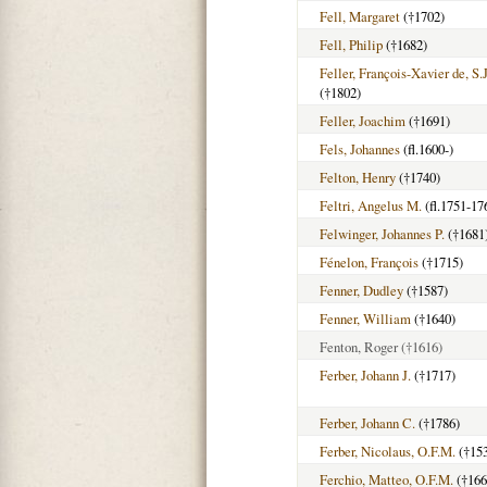
Fell, Margaret
(†1702)
Fell, Philip
(†1682)
Feller, François-Xavier de, S.J
(†1802)
Feller, Joachim
(†1691)
Fels, Johannes
(fl.1600-)
Felton, Henry
(†1740)
Feltri, Angelus M.
(fl.1751-17
Felwinger, Johannes P.
(†1681
Fénelon, François
(†1715)
Fenner, Dudley
(†1587)
Fenner, William
(†1640)
Fenton, Roger
(†1616)
Ferber, Johann J.
(†1717)
Ferber, Johann C.
(†1786)
Ferber, Nicolaus, O.F.M.
(†15
Ferchio, Matteo, O.F.M.
(†166