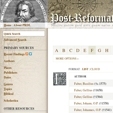
H
ome
|
About PRDL
Advanced
S
earch
PRIMARY SOURCES
A
B
C
D
E
F
G
H
R
ecent Findings
MORE OPTIONS »
Authors
Places
FORMAT :
LIST
|
CLOUD
Publishers
AUTHOR
Dates
Faber, Basilius
(†c.1575)
G
enres
T
opics
Faber, Gellius
(†1658)
B
iblical
Faber, Gellius
(†1564)
Scholastica
Faber, Johann, O.P.
(†1558)
OTHER RESOURCES
Faber, Johannes, O.P.
(†1541)