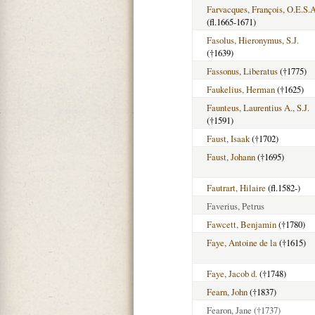
Farvacques, François, O.E.S.A
(fl.1665-1671)
Fasolus, Hieronymus, S.J.
(†1639)
Fassonus, Liberatus
(†1775)
Faukelius, Herman
(†1625)
Faunteus, Laurentius A., S.J.
(†1591)
Faust, Isaak
(†1702)
Faust, Johann
(†1695)
Fautrart, Hilaire
(fl.1582-)
Faverius, Petrus
Fawcett, Benjamin
(†1780)
Faye, Antoine de la
(†1615)
Faye, Jacob d.
(†1748)
Fearn, John
(†1837)
Fearon, Jane
(†1737)