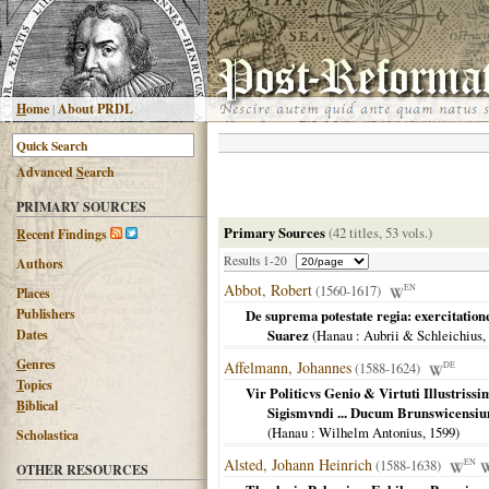
H
ome
|
About PRDL
Advanced
S
earch
PRIMARY SOURCES
Primary Sources
(42 titles, 53 vols.)
R
ecent Findings
Results 1-20
Authors
Abbot, Robert
(1560-1617)
EN
Places
Publishers
De suprema potestate regia: exercitatio
Dates
Suarez
(
Hanau
: Aubrii & Schleichius,
G
enres
Affelmann, Johannes
(1588-1624)
DE
T
opics
Vir Politicvs Genio & Virtuti Illustriss
B
iblical
Sigismvndi ... Ducum Brunswicensium
(
Hanau
: Wilhelm Antonius,
1599
)
Scholastica
Alsted, Johann Heinrich
(1588-1638)
EN
OTHER RESOURCES