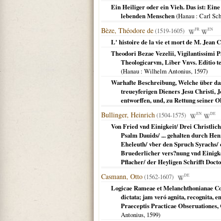
Ein Heiliger oder ein Vieh. Das ist: Ein
lebenden Menschen
(
Hanau
: Carl Sch
Bèze, Théodore de
(1519-1605)
FR
EN
L' histoire de la vie et mort de M. Jean 
Theodori Bezae Vezelii, Vigilantissimi P
Theologicarvm, Liber Vnvs. Editio t
(
Hanau
: Wilhelm Antonius,
1597
)
Warhafte Beschreibung, Welche über da
treueyferigen Dieners Jesu Christi,
entworffen, und, zu Rettung seiner 
Bullinger, Heinrich
(1504-1575)
EN
DE
Von Fried vnd Einigkeit/ Drei Christlich
Psalm Dauids/ ... gehalten durch Hen
Eheleuth/ vber den Spruch Syrachs/ cap
Bruederlicher vers?nung vnd Einigkeit
Pflacher/ der Heyligen Schrifft Doctor
Casmann, Otto
(1562-1607)
DE
Logicae Rameae et Melanchthonianae Col
dictata; jam veró agnita, recognita, 
Praeceptis Practicae Obseruationes, 
Antonius,
1599
)