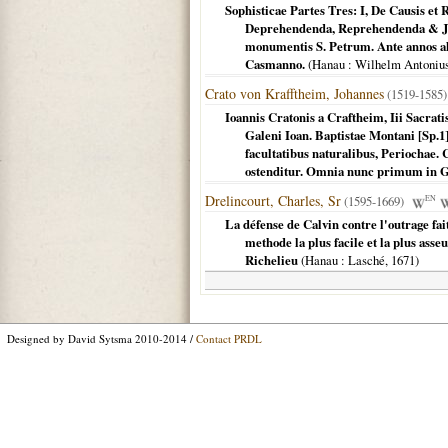
Sophisticae Partes Tres: I, De Causis et 
Deprehendenda, Reprehendenda & Jugu
monumentis S. Petrum. Ante annos al
Casmanno.
(
Hanau
: Wilhelm Antoniu
Crato von Krafftheim, Johannes
(1519-1585)
Ioannis Cratonis a Craftheim, Iii Sacrat
Galeni Ioan. Baptistae Montani [Sp.1
facultatibus naturalibus, Periochae.
ostenditur. Omnia nunc primum in 
Drelincourt, Charles, Sr
(1595-1669)
EN
La défense de Calvin contre l'outrage fait
methode la plus facile et la plus asse
Richelieu
(
Hanau
: Lasché,
1671
)
Designed by David Sytsma 2010-2014 /
Contact PRDL