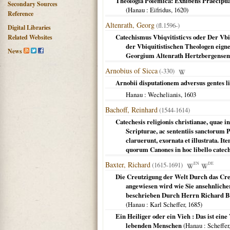
Theologia Polemica: Exhibens Praecipuas
Secondary Sources
(
Hanau
: Eifridus,
1620
)
Reference
Altenrath, Georg
(fl.1596-)
Digital Libraries
Catechismus Vbiqvitisticvs oder Der Vbi
Related Websites
der Vbiquitistischen Theologen eign
News
Georgium Altenrath Hertzbergense
Arnobius of Sicca
(-330)
Arnobii disputationem adversus gentes l
Hanau
: Wechelianis,
1603
Bachoff, Reinhard
(1544-1614)
Catechesis religionis christianae, quae in
Scripturae, ac sententiis sanctorum P
claruerunt, exornata et illustrata. 
quorum Canones in hoc libello catech
Baxter, Richard
(1615-1691)
EN
DE
Die Creutzigung der Welt Durch das Creu
angewiesen wird wie Sie ansehnliche
beschrieben Durch Herrn Richard Bax
(
Hanau
: Karl Scheffer,
1685
)
Ein Heiliger oder ein Vieh : Das ist ein
lebenden Menschen
(
Hanau
: Scheffer