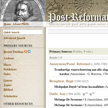
H
ome
|
About PRDL
Advanced
S
earch
PRIMARY SOURCES
Primary Sources
(9 titles, 9 vols.)
R
ecent Findings
Results 1-9
Authors
Anonymous/Pseud. Reformed
(c.1650-1700)
Places
Publishers
Trouhartige waarschouwing aan alle sla
Aarden
(
Amsteldam
: G. Borstius,
170
Dates
G
enres
Broughton, Hugh
(1549-1612)
T
opics
Mishpaḥat Daṿid ʿal bene ha-malkhut
(
A
B
iblical
Daillé, Jean
(1594-1670)
EN
FR
Scholastica
Melange De Sermons / 1
(
Amsteldam
,
165
OTHER RESOURCES
Melange De Sermons / 2
(
Amsteldam
,
165