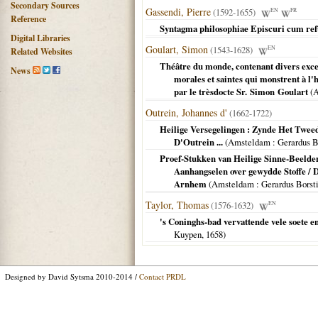
Secondary Sources
Gassendi, Pierre
(1592-1655)
EN
FR
Reference
Syntagma philosophiae Episcuri cum ref
Digital Libraries
Goulart, Simon
(1543-1628)
EN
Related Websites
Théâtre du monde, contenant divers excel
News
morales et saintes qui monstrent à l
par le trèsdocte Sr. Simon Goulart
(
A
Outrein, Johannes d'
(1662-1722)
Heilige Versegelingen : Zynde Het Twee
D'Outrein ...
(
Amsteldam
: Gerardus B
Proef-Stukken van Heilige Sinne-Beelden
Aanhangselen over gewydde Stoffe / D
Arnhem
(
Amsteldam
: Gerardus Borst
Taylor, Thomas
(1576-1632)
EN
's Coninghs-bad vervattende vele soete 
Kuypen,
1658
)
Designed by David Sytsma 2010-2014 /
Contact PRDL