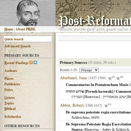
H
ome
|
About PRDL
Advanced
S
earch
PRIMARY SOURCES
Primary Sources
(51 titles, 59 vols.)
R
ecent Findings
Results 1-20
Authors
Abarbanel, Isaac
(1437-1509)
EN
DE
Places
Publishers
Commentarius In Pentateuchum Mosis
(
Dates
‏פירוש התורה [Perush ha-torah] / 
(
הענריך [Hanoviae]
: זין
G
enres
T
opics
Abbot, Robert
(1560-1617)
EN
B
iblical
De suprema potestate regia exercitationes
Scholastica
Schleichius,
1619
)
De Suprema Potestate Regia Exercitatio
OTHER RESOURCES
Suarez
(
Hanoviae
: Aubry & Schleich,