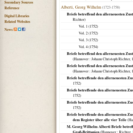
Secondary Sources
Alberti, Georg Wilhelm
(1723-1758)
Reference
Briefe betreffend den allerneuesten Zu
Digital Libraries
Richter)
Related Websites
Vol. 1 (
1752
)
News
Vol. 2 (
1752
)
Vol. 3 (
1752
)
Vol. 4 (
1754
)
Briefe betreffend den allerneuesten Zus
(
Hannover
: Johann Christoph Richter,
Briefe betreffend den allerneuesten Zus
(
Hannover
: Johann Christoph Richter,
Briefe betreffende den allerneuesten Zu
1752
)
Briefe betreffende den allerneuesten Zu
1752
)
Briefe betreffende den allerneuesten Zu
1752
)
Briefe betreffende den allerneuesten Zus
dem Register über alle vier Teile
(
Ha
M. Georg Wilhelm Alberti Briefe betref
Groß-Brittanien
(
Hannover
: Richter,