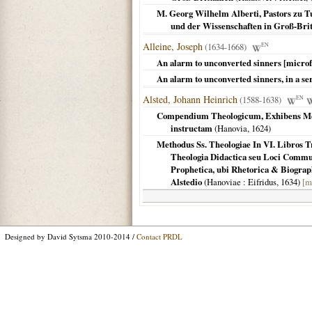
M. Georg Wilhelm Alberti, Pastors zu T
und der Wissenschaften in Groß-Brit
Alleine, Joseph
(1634-1668)
EN
An alarm to unconverted sinners [micro
An alarm to unconverted sinners, in a ser
Alsted, Johann Heinrich
(1588-1638)
EN
Compendium Theologicum, Exhibens Meth
instructam
(
Hanovia
,
1624
)
Methodus Ss. Theologiae In VI. Libros Tr
Theologia Didactica seu Loci Commune
Prophetica, ubi Rhetorica & Biograp
Alstedio
(
Hanoviae
: Eifridus,
1634
)
[m
Designed by David Sytsma 2010-2014 /
Contact PRDL