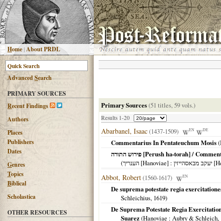
H
ome
|
About PRDL
Advanced
S
earch
PRIMARY SOURCES
Primary Sources
(51 titles, 59 vols.)
R
ecent Findings
Results 1-20
Authors
Abarbanel, Isaac
(1437-1509)
EN
DE
Places
Publishers
Commentarius In Pentateuchum Mosis
(
Dates
‏פירוש התורה [Perush ha-torah] / 
(
הענריך [Hanoviae]
: זין
G
enres
T
opics
Abbot, Robert
(1560-1617)
EN
B
iblical
De suprema potestate regia exercitationes
Scholastica
Schleichius,
1619
)
De Suprema Potestate Regia Exercitatio
OTHER RESOURCES
Suarez
(
Hanoviae
: Aubry & Schleich,