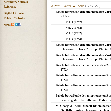
Secondary Sources
Alberti, Georg Wilhelm
(1723-1758)
Reference
Briefe betreffend den allerneuesten Zu
Digital Libraries
Richter)
Related Websites
Vol. 1 (
1752
)
News
Vol. 2 (
1752
)
Vol. 3 (
1752
)
Vol. 4 (
1754
)
Briefe betreffend den allerneuesten Zus
(
Hannover
: Johann Christoph Richter,
Briefe betreffend den allerneuesten Zus
(
Hannover
: Johann Christoph Richter,
Briefe betreffende den allerneuesten Zu
1752
)
Briefe betreffende den allerneuesten Zu
1752
)
Briefe betreffende den allerneuesten Zu
1752
)
Briefe betreffende den allerneuesten Zus
dem Register über alle vier Teile
(
Ha
M. Georg Wilhelm Alberti Briefe betref
Groß-Brittanien
(
Hannover
: Richter,