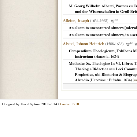
M. Georg Wilhelm Alberti, Pastors zu T
und der Wissenschaften in Groß-Brit
Alleine, Joseph
(1634-1668)
EN
An alarm to unconverted sinners [micro
An alarm to unconverted sinners, in a ser
Alsted, Johann Heinrich
(1588-1638)
EN
Compendium Theologicum, Exhibens Meth
instructam
(
Hanovia
,
1624
)
Methodus Ss. Theologiae In VI. Libros Tr
Theologia Didactica seu Loci Commune
Prophetica, ubi Rhetorica & Biograp
Alstedio
(
Hanoviae
: Eifridus,
1634
)
[m
Designed by David Sytsma 2010-2014 /
Contact PRDL