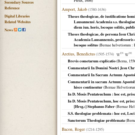
Preux,
1606
)
Secondary Sources
Reference
Amport, Jakob
(1580-1636)
Digital Libraries
Theses theologicae, de iustificatione hom
Lausannensi Academia s.s. theologiae 
Related Websites
diem iun. horis, locoque solitis, pub
News
Theses theologicae, de persona Iesu Chris
Academia Lausannensis, professoris or
locoque solitus
(
Bernae helvetiorum
: 
Aretius, Benedictus
(1505-1574)
EN
DE
Brevis cometarum explicatio
(
Berna
,
155
Commentarii In Domini Nostri Jesu Chr
Commentarii In Sacram Actuum Aposto
Commentarii in sacram Actuum Apostolic
hisce continentur
(
Bernae Helvetioru
In D. Mosis Pentateuchum : hoc est, pris
In D. Mosis Pentateuchum, hoc est, prisca
[Hrsg.:] Stephanus Faber
(
Bernae Hel
S.S. theologiae problemata : hoc est, Lo
Sanctorum Theologiae problemata
(
Bern
Bacon, Roger
(1214-1295)