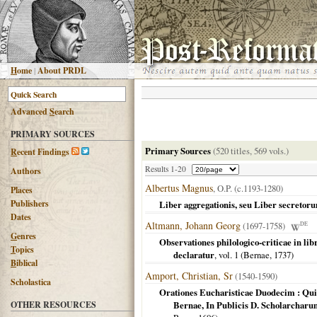
H
ome
|
About PRDL
Advanced
S
earch
PRIMARY SOURCES
Primary Sources
(520 titles, 569 vols.)
R
ecent Findings
Results 1-20
Authors
Albertus Magnus
, O.P. (c.1193-1280)
Places
Publishers
Liber aggregationis, seu Liber secreto
Dates
Altmann, Johann Georg
(1697-1758)
DE
G
enres
Observationes philologico-criticae in lib
T
opics
declaratur
, vol. 1 (
Bernae
,
1737
)
B
iblical
Amport, Christian, Sr
(1540-1590)
Scholastica
Orationes Eucharisticae Duodecim : Quib
OTHER RESOURCES
Bernae, In Publicis D. Scholarcharu