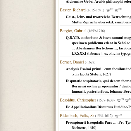
Alchemiae Gebri Arabis philosophi solerti
Baxter, Richard
(1615-1691)
EN
DE
Geist-, lehr- und trostreiche Betrachtung
Mutter-Sprache übersetzt, sampt ein
Bergier, Gabriel
(1659-1736)
Q.B.V.D. authoritate & iussu summi magi
specimen publicum edent in Scholae B
..., Abrahamus Bertscheus ..., Iacobus
LXXXXI
(
[Bernae]
: ex officina typog
Berner, Daniel
(-1628)
Analysis Psalmi primi : cum thesibus inde
typis Iacobi Stuberi,
1627
)
Disputatio sospitatoria, quâ decem them
Bernensi eo fine proponuntur / duabu
Ianuarii, posterioribus, Iohanne Berch
Besoldus, Christopher
(1577-1638)
EN
D
De Appellationibus Discursus Iuridico-Po
Bidenbach, Felix, Sr
(1564-1612)
DE
Promptuarii Exequialis Pars ... : Pro T
Richterus,
1610
)