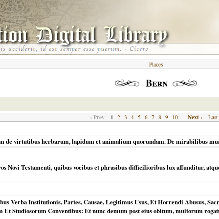
Places
Bern
‹ Prev
1
Next ›
2
3
4
5
6
7
8
9
10
Last
rum de virtutibus herbarum, lapidum et animalium quorundam. De mirabilibus mu
ros Novi Testamenti, quibus vocibus et phrasibus difficilioribus lux affunditur, atq
us Verba Institutionis, Partes, Causae, Legitimus Usus, Et Horrendi Abusus, Sacr
m Et Studiosorum Conventibus: Et nunc demum post eius obitum, multorum rogatu,