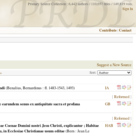
Primary Source Collection : 6,442 authors / 110,657 titles / 149,819 vols.
Sign In
Contribute
|
Contact
Suggest a New Source
Sort:
 »
ndi
(
Benalius, Bernardinus
: fl. 1483-1543,
1493
)
IA
[
Reformed
]
ue earundem senus ex antiquitate sacra et profana
GB
[
Reformed
]
ae Coenae Domini nostri Jesu Christi, explicantur ; Habitae
HAB
 in Ecclesiae Christianae usum editae
(
Bern
: Jean Le