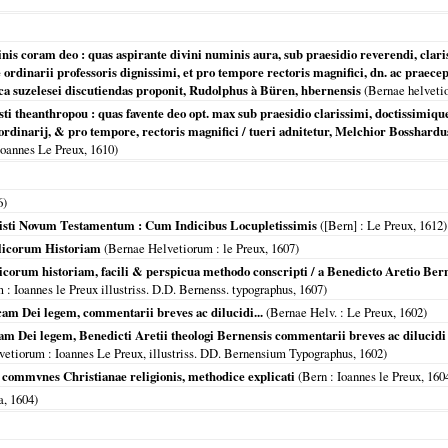
inis coram deo : quas aspirante divini numinis aura, sub praesidio reverendi, clari
ordinarii professoris dignissimi, et pro tempore rectoris magnifici, dn. ac praecep
lica suzelesei discutiendas proponit, Rudolphus à Büren, hbernensis
(
Bernae helveti
ti theanthropou : quas favente deo opt. max sub praesidio clarissimi, doctissimique 
dinarij, & pro tempore, rectoris magnifici / tueri adnitetur, Melchior Bosshardus,
Ioannes Le Preux,
1610
)
6
)
isti Novum Testamentum : Cum Indicibus Locupletissimis
(
[Bern]
: Le Preux,
1612
)
licorum Historiam
(
Bernae Helvetiorum
: le Preux,
1607
)
orum historiam, facili & perspicua methodo conscripti / a Benedicto Aretio Ber
m
: Ioannes le Preux illustriss. D.D. Bernenss. typographus,
1607
)
cam Dei legem, commentarii breves ac dilucidi...
(
Bernae Helv.
: Le Preux,
1602
)
m Dei legem, Benedicti Aretii theologi Bernensis commentarii breves ac dilucidi : 
vetiorum
: Ioannes Le Preux, illustriss. DD. Bernensium Typographus,
1602
)
ci commvnes Christianae religionis, methodice explicati
(
Bern
: Ioannes le Preux,
160
a
,
1604
)