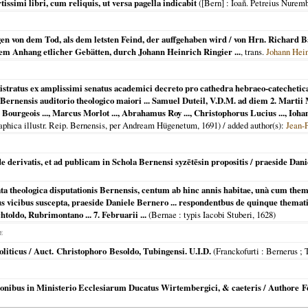
ssimi libri, cum reliquis, ut versa pagella indicabit
(
[Bern]
: Ioañ. Petreius Nurem
en von dem Tod, als dem letsten Feind, der auffgehaben wird / von Hrn. Richard Bax
em Anhang etlicher Gebätten, durch Johann Heinrich Ringier ...
, trans.
Johann Hein
stratus ex amplissimi senatus academici decreto pro cathedra hebraeo-catechetic
ernensis auditorio theologico maiori ... Samuel Duteil, V.D.M. ad diem 2. Martii
 Bourgeois ..., Marcus Morlot ..., Abrahamus Roy ..., Christophorus Lucius ..., Ioha
raphica illustr. Reip. Bernensis, per Andream Hügenetum,
1691
) / added author(s):
Jean-
 derivatis, et ad publicam in Schola Bernensi syzētēsin propositis / praeside Dani
ata theologica disputationis Bernensis, centum ab hinc annis habitae, unà cum th
s vicibus suscepta, praeside Daniele Bernero ... respondentbus de quinque themat
toldo, Rubrimontano ... 7. Februarii ...
(
Bernae
: typis Iacobi Stuberi,
1628
)
E
liticus / Auct. Christophoro Besoldo, Tubingensi. U.I.D.
(
Franckofurti : Bernerus ;
yronibus in Ministerio Ecclesiarum Ducatus Wirtembergici, & caeteris / Authore 