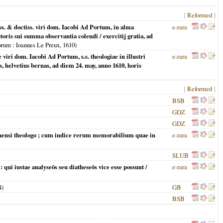
[
Reformed
]
ss. & doctiss. viri dom. Iacobi Ad Portum, in alma
e-rara
toris sui summa observantia colendi / exercitij gratia, ad
orum
: Ioannes Le Preux,
1610
)
viri dom. Iacobi Ad Portum, s.s. theologiae in illustri
e-rara
 helvetius bernas, ad diem 24. may, anno 1610, horis
[
Reformed
]
BSB
GDZ
GDZ
nensi theologo ; cum indice rerum memorabilium quae in
e-rara
SLUB
qui iustae analyseōs seu diatheseōs vice esse possunt /
e-rara
4
)
GB
BSB