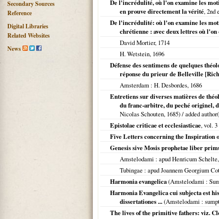
De l'incrédulité, où l'on examine les motif
Secondary Sources
en prouve directement la vérité
, 2nd 
Reference
De l'incrédulité: où l'on examine les moti
Digital Libraries
chrétienne : avec deux lettres où l'o
Related Websites
David Mortier,
1714
News
H. Wetstein,
1696
Défense des sentimens de quelques théolo
réponse du prieur de Belleville [Ric
Amsterdam
: H. Desbordes,
1686
Entretiens sur diverses matières de théo
du franc-arbitre, du peché originel, d
Nicolas Schouten,
1685
) / added author
Epistolae criticae et ecclesiasticae
, vol. 3 
Five Letters concerning the Inspiration 
Genesis sive Mosis prophetae liber prim
Amstelodami
: apud Henricum Schelte
Tubingae
: apud Joannem Georgium Co
Harmonia evangelica
(
Amstelodami
: Sum
Harmonia Evangelica cui subjecta est his
dissertationes ...
(
Amstelodami
: sump
The lives of the primitive fathers: viz.