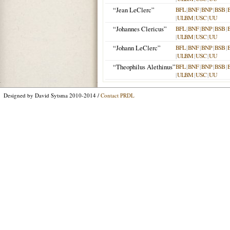
“Jean LeClerc”
BFL
|
BNF
|
BNP
|
BSB
|
|
ULBM
|
USC
|
UU
“Johannes Clericus”
BFL
|
BNF
|
BNP
|
BSB
|
|
ULBM
|
USC
|
UU
“Johann LeClerc”
BFL
|
BNF
|
BNP
|
BSB
|
|
ULBM
|
USC
|
UU
“Theophilus Alethinus”
BFL
|
BNF
|
BNP
|
BSB
|
|
ULBM
|
USC
|
UU
Designed by David Sytsma 2010-2014 /
Contact PRDL