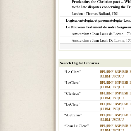
Prudentius, the Christian poet ... Wi
to the late disputes concerning the Tr
London
: Thomas Ballard,
1701
Logica, ontologia, et pneumatologia
(
Lond
Le Nouveau Testament de nôtre Seigneur
Amsterdam
: Jean Louis de Lorme,
170
Amsterdam
: Jean Louis De Lorme,
17
Search Digital Libraries
“Le Clerc”
BFL
|
BNF
|
BNP
|
BSB
|
|
ULBM
|
USC
|
UU
“LeClerc”
BFL
|
BNF
|
BNP
|
BSB
|
|
ULBM
|
USC
|
UU
“Clericus”
BFL
|
BNF
|
BNP
|
BSB
|
|
ULBM
|
USC
|
UU
“LeClerc”
BFL
|
BNF
|
BNP
|
BSB
|
|
ULBM
|
USC
|
UU
“Alethinus”
BFL
|
BNF
|
BNP
|
BSB
|
|
ULBM
|
USC
|
UU
“Jean Le Clerc”
BFL
|
BNF
|
BNP
|
BSB
|
|
ULBM
|
USC
|
UU