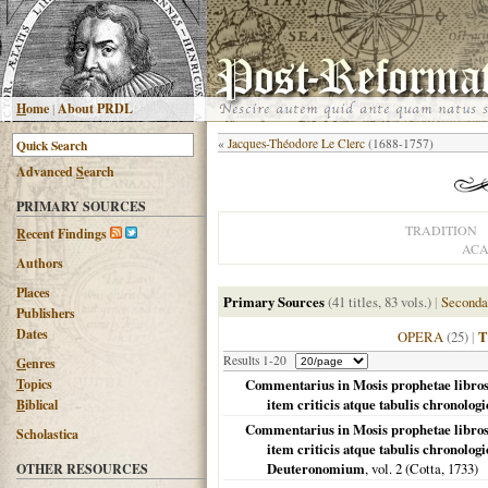
H
ome
|
About PRDL
«
Jacques-Théodore Le Clerc
(1688-1757)
Advanced
S
earch
PRIMARY SOURCES
TRADITION
R
ecent Findings
ACA
Authors
Places
Primary Sources
(41 titles, 83 vols.)
|
Seconda
Publishers
Dates
OPERA
(25)
|
T
Results 1-20
G
enres
T
opics
Commentarius in Mosis prophetae libros 
item criticis atque tabulis chronolog
B
iblical
Commentarius in Mosis prophetae libros 
Scholastica
item criticis atque tabulis chronologi
Deuteronomium
, vol. 2 (Cotta,
1733
)
OTHER RESOURCES