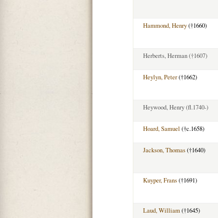
Hammond, Henry
(†1660)
Herberts, Herman
(†1607)
Heylyn, Peter
(†1662)
Heywood, Henry
(fl.1740-)
Hoard, Samuel
(†c.1658)
Jackson, Thomas
(†1640)
Kuyper, Frans
(†1691)
Laud, William
(†1645)