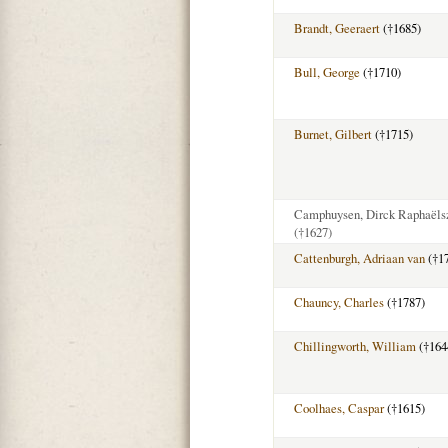
Brandt, Geeraert
(†1685)
Bull, George
(†1710)
Burnet, Gilbert
(†1715)
Camphuysen, Dirck Raphaëls
(†1627)
Cattenburgh, Adriaan van
(†1
Chauncy, Charles
(†1787)
Chillingworth, William
(†164
Coolhaes, Caspar
(†1615)