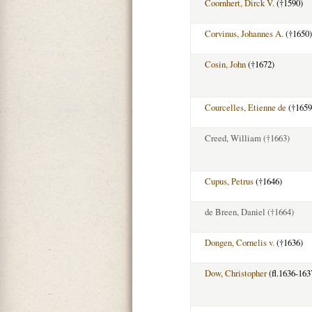
Coornhert, Dirck V.
(†1590)
Corvinus, Johannes A.
(†1650)
Cosin, John
(†1672)
Courcelles, Etienne de
(†1659
Creed, William
(†1663)
Cupus, Petrus
(†1646)
de Breen, Daniel
(†1664)
Dongen, Cornelis v.
(†1636)
Dow, Christopher
(fl.1636-163