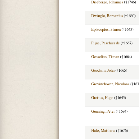
Drieberge, Johannes
(†1746)
Dwinglo, Bernardus
(†1660)
Episcopius, Simon
(†1643)
Fijne, Paschier de
(†1667)
Gesselius, Timan
(†1664)
Goodwin, John
(†1665)
Grevinchoven, Nicolaas
(†163
Grotius, Hugo
(†1645)
Gunning, Peter
(†1684)
Hale, Matthew
(†1676)