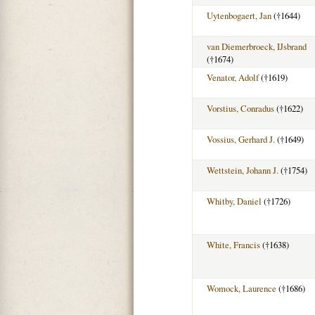
Uytenbogaert, Jan
(†1644)
van Diemerbroeck, IJsbrand
(†1674)
Venator, Adolf
(†1619)
Vorstius, Conradus
(†1622)
Vossius, Gerhard J.
(†1649)
Wettstein, Johann J.
(†1754)
Whitby, Daniel
(†1726)
White, Francis
(†1638)
Womock, Laurence
(†1686)