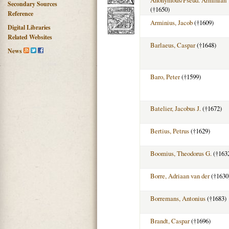
Secondary Sources
(†1650)
Reference
Arminius, Jacob
(†1609)
Digital Libraries
Related Websites
Barlaeus, Caspar
(†1648)
News
Baro, Peter
(†1599)
Batelier, Jacobus J.
(†1672)
Bertius, Petrus
(†1629)
Boomius, Theodorus G.
(†163
Borre, Adriaan van der
(†1630
Borremans, Antonius
(†1683)
Brandt, Caspar
(†1696)