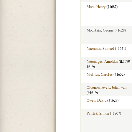
More, Henry
(†1687)
Mountain, George
(†1628)
Naeranus, Samuel
(†1641)
Neomagus, Arnoldus
(fl.1579-
1619)
Niellius, Carolus
(†1652)
Oldenbarnevelt, Johan van
(†1619)
Owen, David
(†1623)
Patrick, Simon
(†1707)