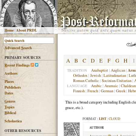
H
ome
|
About PRDL
Advanced
S
earch
PRIMARY SOURCES
A
B
C
D
E
F
G
H
I
R
ecent Findings
Anabaptist
|
Anglican
|
Armi
TRADITION
Authors
Orthodox
|
Jewish
|
Latitudinarian
|
Luth
Roman Catholic
|
Socinian-Unitarian
|
A
Places
Arabic
|
Aramaic
|
Chaldean
LANGUAGE
Publishers
Finnish
|
French
|
German
|
Greek
|
Heb
Dates
G
enres
This is a broad category including English cle
T
opics
grace, etc.).
B
iblical
FORMAT :
LIST
|
CLOUD
Scholastica
AUTHOR
OTHER RESOURCES
Anonymous/Pseud. Arminian