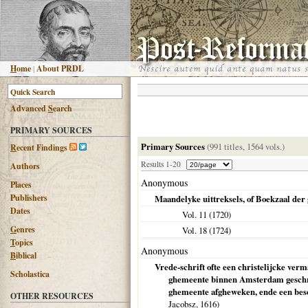
H
ome
|
About PRDL
Advanced
S
earch
PRIMARY SOURCES
Primary Sources
(991 titles, 1564 vols.)
R
ecent Findings
Results 1-20
Authors
Anonymous
Places
Publishers
Maandelyke uittreksels, of Boekzaal der
Dates
Vol. 11 (
1720
)
G
enres
Vol. 18 (
1724
)
T
opics
Anonymous
B
iblical
Vrede-schrift ofte een christelijcke ver
Scholastica
ghemeente binnen Amsterdam geschre
ghemeente afgheweken, ende een beson
OTHER RESOURCES
Jacobsz,
1616
)