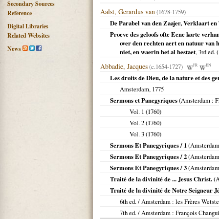
Secondary Sources
Aalst, Gerardus van
(1678-1759)
Reference
De Parabel van den Zaajer, Verklaart en 
Digital Libraries
Proeve des geloofs ofte Eene korte verh
Related Websites
over den rechten aert en natuur van 
News
niet, en waerin het al bestaet
, 3rd ed. (
Abbadie, Jacques
(c.1654-1727)
FR
EN
Les droits de Dieu, de la nature et des ge
Amsterdam
,
1775
Sermons et Panegyriques
(
Amsterdam
: F
Vol. 1 (
1760
)
Vol. 2 (
1760
)
Vol. 3 (
1760
)
Sermons Et Panegyriques / 1
(
Amsterda
Sermons Et Panegyriques / 2
(
Amsterda
Sermons Et Panegyriques / 3
(
Amsterda
Traité de la divinité de ... Jesus Christ.
(
A
Traité de la divinité de Notre Seigneur J
6th ed. /
Amsterdam
: les Frères Wetst
7th ed. /
Amsterdam
: François Changu