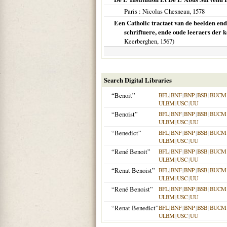
Paris
: Nicolas Chesneau,
1578
Een Catholic tractaet van de beelden end
schriftuere, ende oude leeraers der k
Keerberghen,
1567
)
Search Digital Libraries
“Benoit”
BFL
|
BNF
|
BNP
|
BSB
|
BUCM
ULBM
|
USC
|
UU
“Benoist”
BFL
|
BNF
|
BNP
|
BSB
|
BUCM
ULBM
|
USC
|
UU
“Benedict”
BFL
|
BNF
|
BNP
|
BSB
|
BUCM
ULBM
|
USC
|
UU
“René Benoit”
BFL
|
BNF
|
BNP
|
BSB
|
BUCM
ULBM
|
USC
|
UU
“Renat Benoist”
BFL
|
BNF
|
BNP
|
BSB
|
BUCM
ULBM
|
USC
|
UU
“René Benoist”
BFL
|
BNF
|
BNP
|
BSB
|
BUCM
ULBM
|
USC
|
UU
“Renat Benedict”
BFL
|
BNF
|
BNP
|
BSB
|
BUCM
ULBM
|
USC
|
UU