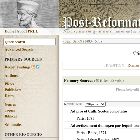
H
ome
|
About PRDL
«
Jean Benoît
(1483-1573)
Advanced
S
earch
PRIMARY SOURCES
Roman 
TRADITION
R
ecent Findings
Authors
Primary Sources
(40 titles, 55 vols.)
Places
Please help edit
Publishers
Dates
G
enres
Results 1-20
T
opics
Ad pios et Cath. Scotos cohortatio
B
iblical
Paris
,
1581
Scholastica
Advertissement du moyen par lequel tous t
Paris
: Belot,
1571
OTHER RESOURCES
Paris
: Jehan Boudin,
1587