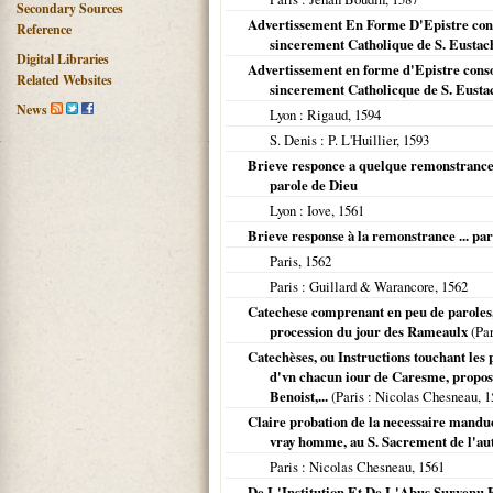
Secondary Sources
Advertissement En Forme D'Epistre conso
Reference
sincerement Catholique de S. Eustac
Digital Libraries
Advertissement en forme d'Epistre consola
Related Websites
sincerement Catholicque de S. Eusta
News
Lyon
: Rigaud,
1594
S. Denis
: P. L'Huillier,
1593
Brieve responce a quelque remonstrance f
parole de Dieu
Lyon
: Iove,
1561
Brieve response à la remonstrance ... par
Paris
,
1562
Paris
: Guillard & Warancore,
1562
Catechese comprenant en peu de paroles, l
procession du jour des Rameaulx
(
Par
Catechèses, ou Instructions touchant les 
d'vn chacun iour de Caresme, proposée
Benoist,...
(
Paris
: Nicolas Chesneau,
1
Claire probation de la necessaire manduc
vray homme, au S. Sacrement de l'aut
Paris
: Nicolas Chesneau,
1561
De L'Institution Et De L'Abus Survenu Es