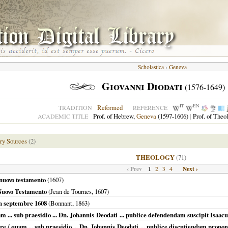
Scholastica
›
Geneva
Giovanni Diodati
(1576-1649)
IT
EN
Reformed
TRADITION
REFERENCE
Prof. of Hebrew,
Geneva
(1597-1606)
|
Prof. of Theo
ACADEMIC TITLE
ry Sources
(2)
THEOLOGY
(71)
‹ Prev
1
Next ›
2
3
4
l nuovo testamento
(
1607
)
 Nuovo Testamento
(Jean de Tournes,
1607
)
en septembre 1608
(Bonnant,
1863
)
m ... sub praesidio ... Dn. Johannis Deodati ... publice defendendam suscipit Isaacu
e / quam ... sub praesidio ... Dn. Johannis Deodati ... publice discutiendam propon