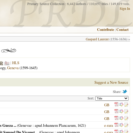
Primary Source Collection : 6,442 authors / 110,657 titles / 149,819 vols.
Sign In
Contribute
|
Contact
Gaspard Laurent
(1556-1636) »
|
HLS
logy,
Geneva
(1599-1645)
Suggest a New Source
Share:
Sort:
GB
GB
GB
s Gueza ...
(
Genevae
: apud Johannem Plancaeum,
1621
)
e-rara
it Samuel Du Vicquet ...
(
Genevae
: apud Johannem
e-rara