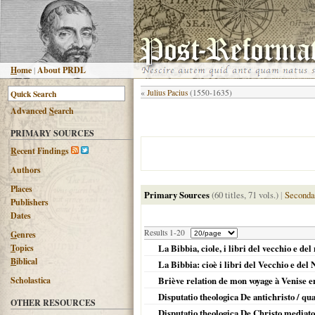
H
ome
|
About PRDL
«
Julius Pacius
(1550-1635)
Advanced
S
earch
PRIMARY SOURCES
R
ecent Findings
Authors
Places
Primary Sources
(60 titles, 71 vols.)
|
Seconda
Publishers
Dates
Results 1-20
G
enres
T
opics
La Bibbia, ciole, i libri del vecchio e de
B
iblical
La Bibbia: cioè i libri del Vecchio e del
Scholastica
Briève relation de mon voyage à Venise 
Disputatio theologica De antichristo / qua
OTHER RESOURCES
Disputatio theologica De Christo mediator