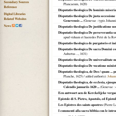
Secondary Sources
Plancaeum,
1620
)
Reference
Disputatio theologica De hominis miseria,
Digital Libraries
Disputatio theologica De justa secession
Related Websites
Genevensis ...
(
Genevae
: typis Johann
News
Disputatio theologica De justificatione no
Disputatio theologica De perseverantia sa
apud viduam et haeredes Petri de la Ro
Disputatio theologica de purgatorio et ind
Disputatio theologica De sacra Domini coe
Aubertus ...,
1631
)
Disputatio theologica De universalitate m
Disputatio theologica De vocatione minist
Disputatio theologica, de Deo / quam ...
Planche,
1625
) / added author(s):
Johann
Disputatio theologica, de ecclesia, ejusq
Calendis januariis 1620 ...
(
Genevae
: 
Een antwoort aen de Kerckelijcke vergad
Epistole di S. Pietro, Apostolo, ed Episto
Les Epistres des saints apostres
(Pierre L
I commenti alla sacra bibbia con le intr