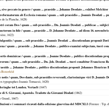
 sive peccato in genere / quam ... praeside ... Johanne Deodato ... exhibet Melchior
e reformatorum ab Ecclesia romana / quam ... sub praesidio ... Joannis Deodati ...
is de la Planche,
1628
)
stri coram Deo / quam ... sub praesidio ... Dn. Joannis Deodati ... publicae ... subji
nctorum in fide / quam ... praeside ... D. Johanne Deodato ... ad diem 16. novembri
vière,
1622
)
ulgentiis / quam ... sub praesidio ... Joannis Deodati ... discutiendam proponit Davi
na / quam ... praeside ... Johanne Deodato ... publico examini subjectam, tueri co
ortis dominicae / quam ... praeside ... Joanne Deodato ... publice discutiendam pro
rorum / quam ... sub praesidio ... Dn. Joh. Deodati ... tueri conabitur Franciscus R
 praeside ... Johanne Deodato ... publice discutiendam proponit Johannes Henricus 
 Bisterfeld
ue notis / quam, Deo dante, sub praesidio reverendi, clarissimique viri D. Joannis D
ex typographeo Joannis Tornaesii,
1620
)
eringhe tot Londen. Vertaelt
(
1647
)
le di S. Giovanni, Apostolo. Tradotte da Giovanni Diodati
(
1862
)
e Grand.,
1667
)
oduzioni e i sommari ricavati dalla edizione ginevrina del MDCXLI
(
Firenze
: Tip. d