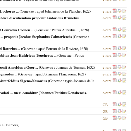
 Locherus ...
(
Genevae
: apud Johannem de la Planche,
1622
)
e-rara
 publice discutiendam proponit Ludovicus Brunetus
e-rara
cit Conradus Coenen ...
(
Genevae
: Petrus Aubertus ...,
1628
)
e-rara
s ... proponit Jacobus Stephanius Colmariensis
(
Genevae
:
e-rara
d Roverius ...
(
Genevae
: apud Petrum de la Rovière,
1620
)
e-rara
nabitur Joan-Huldricus Teucherus ...
(
Genevae
: Petrus
e-rara
ponit Arnoldus a Goor ...
(
Genevae
: Joannes de Tournes,
1632
)
e-rara
egnaudus ...
(
Genevae
: apud Johannem Plancaeum,
1621
)
e-rara
Bisterfeldius Sigena-Nassovius
(
Genevae
: typis Johannis de la
e-rara
eodati ... tueri conabitur Johannes Petitius Genabensis.
e-rara
GB
GB
GB
i G. Barbera)