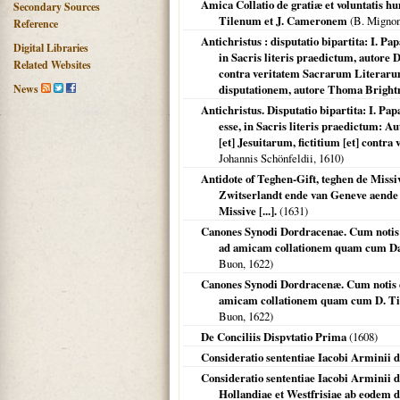
Amica Collatio de gratiæ et voluntatis h
Secondary Sources
Tilenum et J. Cameronem
(B. Migno
Reference
Antichristus : disputatio bipartita: I
Digital Libraries
in Sacris literis praedictum, autore
Related Websites
contra veritatem Sacrarum Literaru
News
disputationem, autore Thoma Brigh
Antichristus. Disputatio bipartita: I. 
esse, in Sacris literis praedictum: A
[et] Jesuitarum, fictitium [et] contr
Johannis Schönfeldii,
1610
)
Antidote of Teghen-Gift, teghen de Miss
Zwitserlandt ende van Geneve aende 
Missive [...].
(
1631
)
Canones Synodi Dordracenae. Cum notis 
ad amicam collationem quam cum Dan
Buon,
1622
)
Canones Synodi Dordracenæ. Cum notis e
amicam collationem quam cum D. Til
Buon,
1622
)
De Conciliis Dispvtatio Prima
(
1608
)
Consideratio sententiae Iacobi Arminii de
Consideratio sententiae Iacobi Arminii de
Hollandiae et Westfrisiae ab eodem d