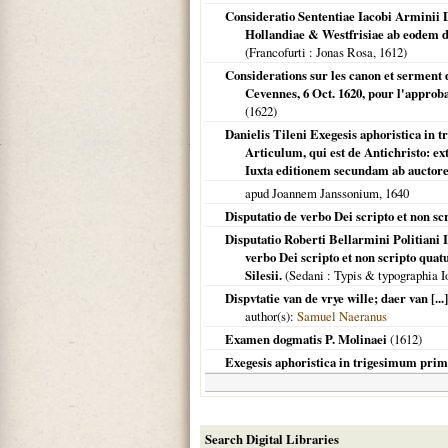
Consideratio Sententiae Iacobi Arminii 
Hollandiae & Westfrisiae ab eodem d
(
Francofurti
: Jonas Rosa,
1612
)
Considerations sur les canon et serment 
Cevennes, 6 Oct. 1620, pour l'approb
(
1622
)
Danielis Tileni Exegesis aphoristica in 
Articulum, qui est de Antichristo: 
Iuxta editionem secundam ab auctore
apud Joannem Janssonium,
1640
Disputatio de verbo Dei scripto et non sc
Disputatio Roberti Bellarmini Politiani I
verbo Dei scripto et non scripto qua
Silesii.
(
Sedani
: Typis & typographia I
Dispvtatie van de vrye wille; daer van [..
author(s):
Samuel Naeranus
Examen dogmatis P. Molinaei
(
1612
)
Exegesis aphoristica in trigesimum primu
Search Digital Libraries