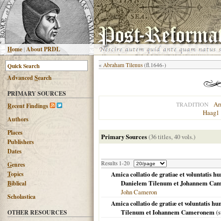
H
ome
|
About PRDL
«
Abraham Tilenus
(fl.1646-)
Advanced
S
earch
PRIMARY SOURCES
Ar
TRADITION
R
ecent Findings
Haag1
Authors
Places
Primary Sources
(36 titles, 40 vols.)
Publishers
Dates
Results 1-20
G
enres
T
opics
Amica collatio de gratiae et voluntatis h
Danielem Tilenum et Johannem Ca
B
iblical
John Cameron
Scholastica
Amica collatio de gratiæ et voluntatis h
Tilenum et Iohannem Cameronem
(s
OTHER RESOURCES