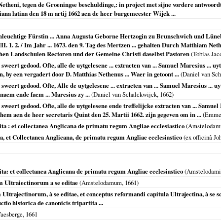
etheni, tegen de Groeningse beschuldinge,: in project met sijne vordere antwoordt
ana latina den 18 m artij 1662 aen de heer burgemeester Wijck ...
hleuchtige Fürstin ... Anna Augusta Geborne Hertzogin zu Brunschwich und Lünebu
. 1. 2. / Im Jahr ... 1673. den 9. Tag des Mertzen ... gehalten Durch Matthiam Ne
schen Landschulen Rectoren und der Gemeine Christi daselbst Pastoren
(Tobias Jacob
ert gedood. Ofte, alle de uytgelesene ... extracten van ... Samuel Maresius ... uyt a
 by een vergadert door D. Matthias Nethenus ... Waer in getoont ...
(Daniel van Sc
ert gedood. Ofte, Alle de uytgelesene ... extracten van ... Samuel Maresius ... uyt a
naem ende faem ... Maresius zy ...
(Daniel van Schalckwijck,
1662
)
eert gedood. Ofte, alle de uytgelesene ende treffelijcke extracten van ... Samuel Mar
em aen de heer secretaris Quint den 25. Martii 1662. zijn gegeven om in ...
(
Emme
ita : et collectanea Anglicana de primatu regum Angliae ecclesiastico
(
Amsteloda
ita, et Collectanea Anglicana, de primatu regum Angliae ecclesiastico
(ex officinâ J
tita: et collectanea Anglicana de primatu regum Angliae ecclesiastico
(
Amstelodami
 Ultraiectinorum a se editae
(
Amstelodamum
,
1661
)
ltrajectinorum, à se editae, et conceptus reformandi capitula Ultrajectina, à se sc
tio historica de canonicis tripartita ...
Waesberge,
1661