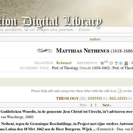
Authors
Matthias Nethenus
(1618-1686
DE
Reformed
|
TRADITION
REFERENCE
Prof. of Theology,
Utrecht
(1654-1662)
|
Prof. of Theo
ACADEMIC TITLE
Please help edit and categorize these titles with the edit icon
on the 
THEOLOGY
(22)
|
EDITED
(1)
|
RELATED
(1)
‹ Prev
1
Next ›
2
 Goddelicken Woordts, in de gemeente Jesu Christi tot Utrecht, in't adviseren ov
 van Waesberge,
1660
)
 Netheni, tegen de Groeningse Beschuldinge, in Project met sijne vordere Antwoor
ana Latina den 18 Mrt. 1662 aen de Heer Burgerm. Wijck ...
(
Emmerick
: Dan. van 