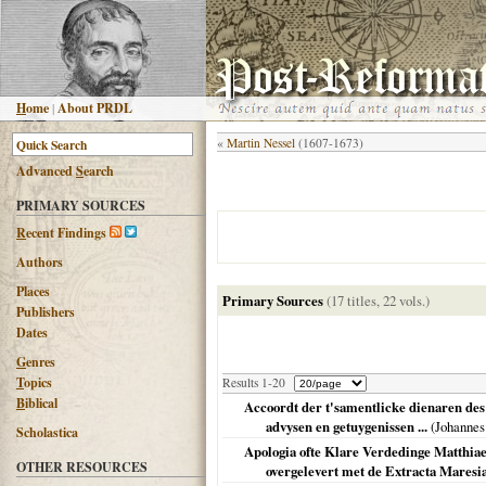
H
ome
|
About PRDL
«
Martin Nessel
(1607-1673)
Advanced
S
earch
PRIMARY SOURCES
R
ecent Findings
Authors
Places
Primary Sources
(17 titles, 22 vols.)
Publishers
Dates
G
enres
T
opics
Results 1-20
B
iblical
Accoordt der t'samentlicke dienaren des
advysen en getuygenissen ...
(Johannes
Scholastica
Apologia ofte Klare Verdedinge Matthiae
OTHER RESOURCES
overgelevert met de Extracta Maresi