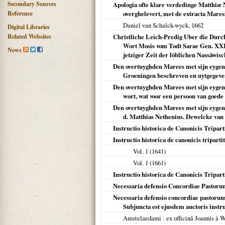
Secondary Sources
Apologia ofte klare verdedinge Matthiæ N
Reference
overghelevert, met de extracta Maresi
Daniel van Schalck-wyck,
1662
Digital Libraries
Related Websites
Christliche Leich-Predig Uber die Durc
Wort Mosis vom Todt Sarae Gen. XXIII
News
jetziger Zeit der löblichen Nassäwi
Den overtuyghden Marees met sijn eygen swe
Groeningen beschreven en uytgegeven,
Den overtuyghden Marees met sijn eygen swe
wort, wat voor een persoon van goede 
Den overtuyghden Marees met sijn eygen sw
d. Matthias Nethenius. Dewelcke van h
Instructio historica de Canonicis Tripart
Instructio historica de canonicis tripart
Vol. 1 (
1641
)
Vol. 1 (
1661
)
Instructio historica de Canonicis Tripar
Necessaria defensio Concordiae Pastorum
Necessaria defensio concordiae pastorum U
Subjuncta est ejusdem auctoris instruc
Amstelaedami
: ex officinâ Joannis à 