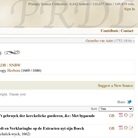
Primary Source Collection : 6,442 authors / 110,657 titles / 149,819 vols.
Sign In
Contribute
|
Contact
Gerardus van Aalst
(1752-1816) »
)
ADB
|
NNBW
logy,
Herborn
(1669-
†
1686)
Suggest a New Source
right. Thank you!
Share:
Sort:
er't gebruyck der kerckelicke goederen, &c: Met bygaende
GB
dt en Verklaringhe op de Extracten uyt sijn Boeck
GB
Schalck-wyck,
1662
)