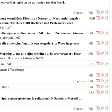
 en verklaringhe op de ex tracten uyt sijn boeck
Copies »
GB
rg vermählete Fürstin zu Nassaw ... : Nach Anleitung der
HAB
thenum, Der H. Schrifft Doctoren und Professoren auch
i, [n.d.])
lle sijne schreften, sedert 1641 ... tot ... 1660 van hem binnen
GB
halckwijck,
1662
)
lle sijne schriften ... by een vergadert ...: Waer in getoont
GB
esius ... uyt alle sijne schriften ... by een vergadert. Door
GB
rick
: Dan. van Schalwijck,
1662
)
mum
,
1641
)
BSB
ohannis à Waesberge)
GB
Copies »
GB
,
1661
)
GB
BSB
ripta contra epistolam & reflexiones D. Samuelis Maresii ....
Copies »
GB