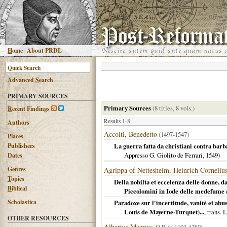
H
ome
|
About PRDL
Advanced
S
earch
PRIMARY SOURCES
Primary Sources
(8 titles, 8 vols.)
R
ecent Findings
Results 1-8
Authors
Accolti, Benedetto
(1497-1547)
Places
Publishers
La guerra fatta da christiani contra barb
Appresso G. Giolito de Ferrari,
1549
)
Dates
G
enres
Agrippa of Nettesheim, Heinrich Corneliu
T
opics
Della nobilta et eccelenza delle donne, da
B
iblical
Piccolomini in Iode delle medefume 
Scholastica
Paradoxe sur l'incertitude, vanité et abu
Louis de Mayerne-Turquet)...
, trans.
OTHER RESOURCES
Albertus Magnus