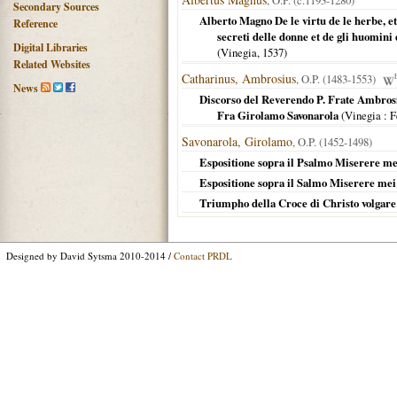
, O.P. (c.1193-1280)
Secondary Sources
Alberto Magno De le virtu de le herbe, et
Reference
secreti delle donne et de gli huomini
Digital Libraries
(
Vinegia
,
1537
)
Related Websites
Catharinus, Ambrosius
, O.P. (1483-1553)
News
Discorso del Reverendo P. Frate Ambrosio 
Fra Girolamo Savonarola
(
Vinegia
: F
Savonarola, Girolamo
, O.P. (1452-1498)
Espositione sopra il Psalmo Miserere m
Espositione sopra il Salmo Miserere me
Triumpho della Croce di Christo volgare:
Designed by David Sytsma 2010-2014 /
Contact PRDL