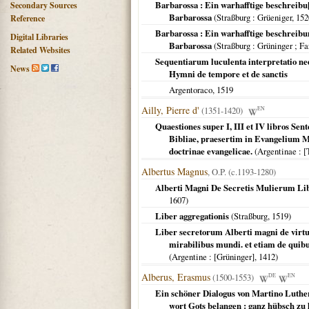
Barbarossa : Ein warhafftige beschreibu[n
Secondary Sources
Barbarossa
(
Straßburg
: Grüeniger,
152
Reference
Barbarossa : Ein warhafftige beschreibu
Digital Libraries
Barbarossa
(
Straßburg
: Grüninger ; Fa
Related Websites
Sequentiarum luculenta interpretatio nedu
News
Hymni de tempore et de sanctis
Argentoraco
,
1519
Ailly, Pierre d'
(1351-1420)
EN
Quaestiones super I, III et IV libros S
Bibliae, praesertim in Evangelium M
doctrinae evangelicae.
(
Argentinae
: [
Albertus Magnus
, O.P. (c.1193-1280)
Alberti Magni De Secretis Mulierum Libe
1607
)
Liber aggregationis
(
Straßburg
,
1519
)
Liber secretorum Alberti magni de virt
mirabilibus mundi. et etiam de quibus
(
Argentine
: [Grüninger],
1412
)
Alberus, Erasmus
(1500-1553)
DE
EN
Ein schöner Dialogus von Martino Luther 
wort Gots belangen : ganz hübsch zu