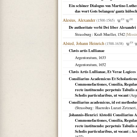
Ein schöner Dialogus von Martino Luther/ 
das wort Gots belangen/ gantz hübsch
Alesius, Alexander
(1500-1565)
EN
DE
De authoritate verbi Dei liber Alexand
Strassburg
: Kraft Mueller,
1542
[Missin
Alsted, Johann Heinrich
(1588-1638)
EN
Clavis artis Lullianae
Argentoratum
,
1633
Argentoratum
,
1652
Clavis Artis Lullianae, Et Verae Logices
Consiliarius Academicus Et Scholasticu
Commonefactiones, Consilia, Regulas
recte instituendo: perpetuis Tabuli
Scholis particularibus, ut vocant
(
Arg
Consiliarius academicus, id est method
(
Strassburg
: Haeredes Luzari Zetzneri
Johannis-Henrici Alstedii Consiliarius
Commonefactiones, Consilia, Regulas,
recte instituendo: perpetuis Tabuli
Scholis particularibus, ut vocant ;
1627
)