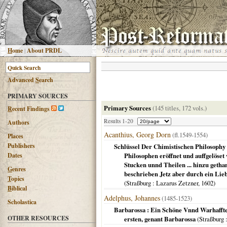
H
ome
|
About PRDL
Advanced
S
earch
PRIMARY SOURCES
Primary Sources
(145 titles, 172 vols.)
R
ecent Findings
Results 1-20
Authors
Acanthius, Georg Dorn
(fl.1549-1554)
Places
Publishers
Schlüssel Der Chimistischen Philosophy
Dates
Philosophen eröffnet und auffgelöset
Stucken unnd Theilen ... hinzu geth
G
enres
beschrieben Jetz aber durch ein Lie
T
opics
(
Straßburg
: Lazarus Zetzner,
1602
)
B
iblical
Adelphus, Johannes
(1485-1523)
Scholastica
Barbarossa : Ein Schöne Vnnd Warhaffte
OTHER RESOURCES
ersten, genant Barbarossa
(
Straßburg
: