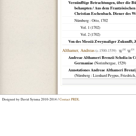
Vernünfftige Betrachtungen, über die Bü
behaupten / Aus dem Frantzösischen 
Christian Eschenbach. Diener des Wor
Nürnberg
: Otto,
1702
Vol. 1 (
1702
)
Vol. 2 (
1702
)
Von des Messiä Zweymaliger Zukunfft, 
Althamer, Andreas
(c.1500-1539)
DE
EN
Andreae Althameri Brenzii Scholia in Co
Germaniae
(
Norimbergae
,
1529
)
Annotationes Andreae Althameri Brenzij 
(
Nürnberg
: Lienhard Peypus, Friedrich
Designed by David Sytsma 2010-2014 /
Contact PRDL