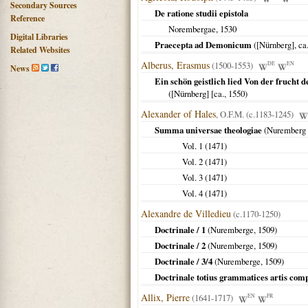
Secondary Sources
De ratione studii epistola
Reference
Norembergae
,
1530
Digital Libraries
Praecepta ad Demonicum
(
[Nürnberg]
, ca
Related Websites
Alberus, Erasmus
(1500-1553)
DE
EN
News
Ein schön geistlich lied Von der frucht 
(
[Nürnberg] [ca.
,
1550
)
Alexander of Hales
, O.F.M. (c.1183-1245)
Summa universae theologiae
(
Nuremberg
Vol. 1 (
1471
)
Vol. 2 (
1471
)
Vol. 3 (
1471
)
Vol. 4 (
1471
)
Alexandre de Villedieu
(c.1170-1250)
Doctrinale / 1
(
Nuremberge
,
1509
)
Doctrinale / 2
(
Nuremberge
,
1509
)
Doctrinale / 3/4
(
Nuremberge
,
1509
)
Doctrinale totius grammatices artis com
Allix, Pierre
(1641-1717)
EN
FR