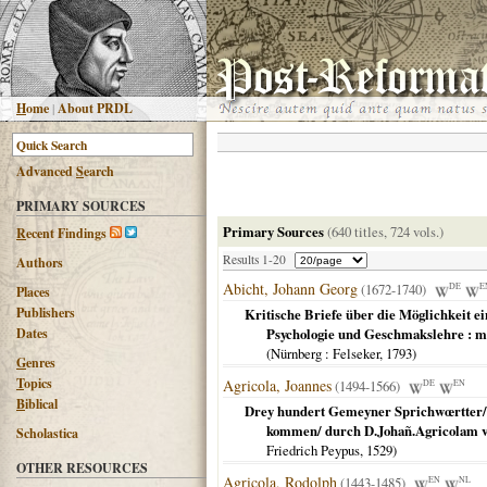
H
ome
|
About PRDL
Advanced
S
earch
PRIMARY SOURCES
Primary Sources
(640 titles, 724 vols.)
R
ecent Findings
Results 1-20
Authors
Abicht, Johann Georg
(1672-1740)
DE
E
Places
Publishers
Kritische Briefe über die Möglichkeit e
Dates
Psychologie und Geschmakslehre : m
(
Nürnberg
: Felseker,
1793
)
G
enres
T
opics
Agricola, Joannes
(1494-1566)
DE
EN
B
iblical
Drey hundert Gemeyner Sprichwœrtter/ d
kommen/ durch D.Johañ.Agricolam von 
Scholastica
Friedrich Peypus,
1529
)
OTHER RESOURCES
Agricola, Rodolph
(1443-1485)
EN
NL