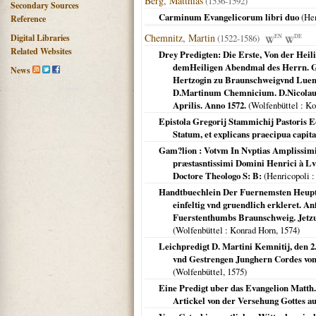
Berg, Matthias
(1536-1592)
Secondary Sources
Carminum Evangelicorum libri duo
(
Hen
Reference
Chemnitz, Martin
Digital Libraries
(1522-1586)
EN
DE
Related Websites
Drey Predigten: Die Erste, Von der Heili
demHeiligen Abendmal des Herrn. Ge
News
Hertzogin zu Braunschweigvnd Lueneb
D.Martinum Chemnicium. D.Nicolaum
Aprilis. Anno 1572.
(
Wolfenbüttel
: Ko
Epistola Gregorij Stammichij Pastoris 
Statum, et explicans praecipua capita
Gam?lion : Votvm In Nvptias Amplissimi 
præstasntissimi Domini Henrici à Lv
Doctore Theologo S: B:
(
Henricopoli
:
Handtbuechlein Der Fuernemsten Heupts
einfeltig vnd gruendlich erkleret. An
Fuerstenthumbs Braunschweig. Jetz
(
Wolfenbüttel
: Konrad Horn,
1574
)
Leichpredigt D. Martini Kemnitij, den 2
vnd Gestrengen Junghern Cordes von 
(
Wolfenbüttel
,
1575
)
Eine Predigt uber das Evangelion Matth
Artickel von der Versehung Gottes auf