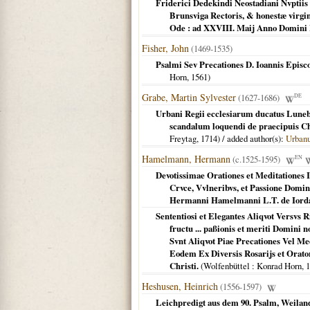
Friderici Dedekindi Neostadiani Nvptiis 
Brunsviga Rectoris, & honestæ virgin
Ode : ad XXVIII. Maij Anno Domini
Fisher, John
(1469-1535)
Psalmi Sev Precationes D. Ioannis Episco
Horn,
1561
)
Grabe, Martin Sylvester
(1627-1686)
DE
Urbani Regii ecclesiarum ducatus Luneb
scandalum loquendi de praecipuis Chr
Freytag,
1714
) / added author(s):
Urbanu
Hamelmann, Hermann
(c.1525-1595)
EN
Devotissimae Orationes et Meditationes
Crvce, Vvlneribvs, et Passione Domini
Hermanni Hamelmanni L.T. de Iordan
Sententiosi et Elegantes Aliqvot Versvs R
fructu ... paßionis et meriti Domin
Svnt Aliqvot Piae Precationes Vel Med
Eodem Ex Diversis Rosarijs et Oratori
Christi.
(
Wolfenbüttel
: Konrad Horn,
1
Heshusen, Heinrich
(1556-1597)
Leichpredigt aus dem 90. Psalm, Weilan