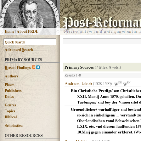
H
ome
|
About PRDL
Advanced
S
earch
PRIMARY SOURCES
Primary Sources
(7 titles, 8 vols.)
R
ecent Findings
Results 1-8
Authors
Andreae, Jakob
(1528-1590)
DE
EN
Places
Publishers
Ein Christliche Predigt/ von Christlich
XXII. Martij Anno 1570. gehalten. D
Dates
Tuebingen/ vnd bey der Vniuersitet d
G
enres
Gruendtlicher/ warhafftiger vnd bestend
T
opics
so sich in einhelligem/ ... verstand
B
iblical
Oberlendischen vnnd Schwebischen K
Scholastica
LXIX. etc. vnd diesem lauffenden 157
10.Maij gegen einander erkleret.
(
Wol
OTHER RESOURCES