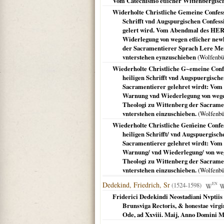
Vom Catechismo etlicher Wittenbergisc
Widerholte Christliche Gemeine Confess
Schrifft vnd Augspurgischen Confess
gelert wird. Vom Abendmal des HERR
Widerlegung von wegen etlicher new
der Sacramentierer Sprach Lere Mein
vnterstehen eynzuschieben
(
Wolfenbü
Wiederholte Christliche G~emeine Conf
heiligen Schrifft vnd Augspuergische
Sacramentierer gelehret wirdt: Vom
Warnung vnd Wiederlegung von wegen
Theologi zu Wittenberg der Sacrament
vnterstehen einzuschieben.
(
Wolfenbü
Wiederholte Christliche Gem̃eine Conf
heiligen Schrifft/ vnd Augspuergisch
Sacramentierer gelehret wirdt: Vom 
Warnung/ vnd Wiederlegung/ von weg
Theologi zu Wittenberg der Sacrament
vnterstehen einzuschieben.
(
Wolfenbü
Dedekind, Friedrich, Sr
(1524-1598)
EN
Friderici Dedekindi Neostadiani Nvptiis 
Brunsviga Rectoris, & honestae virgin
Ode, ad Xxviii. Maij, Anno Domini M.