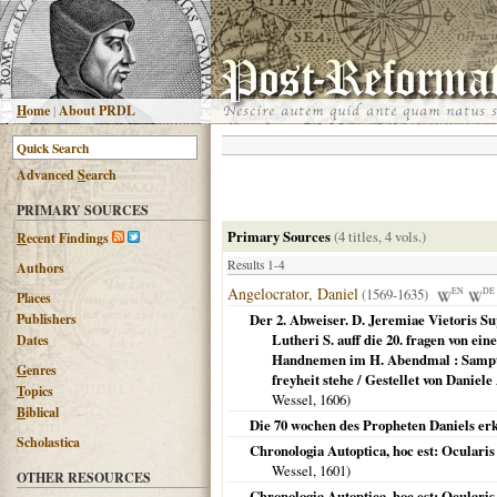
H
ome
|
About PRDL
Advanced
S
earch
PRIMARY SOURCES
Primary Sources
(4 titles, 4 vols.)
R
ecent Findings
Results 1-4
Authors
Angelocrator, Daniel
(1569-1635)
EN
DE
Places
Publishers
Der 2. Abweiser. D. Jeremiae Vietoris S
Lutheri S. auff die 20. fragen von e
Dates
Handnemen im H. Abendmal : Sampt 
G
enres
freyheit stehe / Gestellet von Danie
T
opics
Wessel,
1606
)
B
iblical
Die 70 wochen des Propheten Daniels erk
Scholastica
Chronologia Autoptica, hoc est: Ocula
Wessel,
1601
)
OTHER RESOURCES
Chronologia Autoptica, hoc est: Ocular