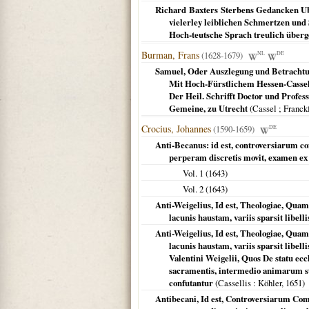
Richard Baxters Sterbens Gedancken Uber
vielerley leiblichen Schmertzen und
Hoch-teutsche Sprach treulich überg
Burman, Frans
(1628-1679)
NL
DE
Samuel, Oder Auszlegung und Betrachtu
Mit Hoch-Fürstlichem Hessen-Cassel
Der Heil. Schrifft Doctor und Profes
Gemeine, zu Utrecht
(
Cassel ; Franck
Crocius, Johannes
(1590-1659)
DE
Anti-Becanus: id est, controversiarum 
perperam discretis movit, examen ex 
Vol. 1 (
1643
)
Vol. 2 (
1643
)
Anti-Weigelius, Id est, Theologiae, Qua
lacunis haustam, variis sparsit libell
Anti-Weigelius, Id est, Theologiae, Qua
lacunis haustam, variis sparsit libell
Valentini Weigelii, Quos De statu eccl
sacramentis, intermedio animarum st
confutantur
(
Cassellis
: Köhler,
1651
)
Antibecani, Id est, Controversiarum C