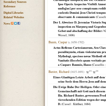
Secondary Sources
Ipse Operis Asspectus Visibili Anno
Reference
undiq[ue] per sese conspicuam reddi
coelestis Domini Jesu Christi tempus
Digital Libraries
observante & communicante
(
Casseli
Related Websites
Der I. Abweiser D. Jeremiae Vietoris Su
News
inspection zu Marpurg und Gegenber
Gebot und abschaffung der Bilder / G
Wessel,
1606
)
Baum, Caspar
(c.1650-1702)
Actus Reflexus Cartesianorum, Seu Clar
pseudōnymōn, etiam violentarum pra
Mythologi, specioso novae Methodi ob
Vanitatis illecebris quam veritatis pr
a Caspare Baumio, Hasso
(
Cassellis :
Baxter, Richard
(1615-1691)
EN
DE
Eines Glaubigen Letzte Arbeit auff dem 
seine Seele dem Herrn Jesu auff dem
Die Ewige Ruhe Der Heiligen. Oder eine
Gemeinschafft mit Gott nach diesem
Hn. Richard Baxter, gewesenen Pred
vierzehenden Edition wegen der unge
D.
(
Cassel
: Kürßner,
1684
)