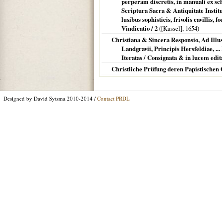
perperam discretis, in manuali ex sch
Scriptura Sacra & Antiquitate Instit
lusibus sophisticis, frivolis cavillis
Vindicatio / 2
(
[Kassel]
,
1654
)
Christiana & Sincera Responsio, Ad Illu
Landgravii, Principis Hersfeldiae, ..
Iteratas / Consignata & in lucem edi
Christliche Prüfung deren Papistischen 
Designed by David Sytsma 2010-2014 /
Contact PRDL