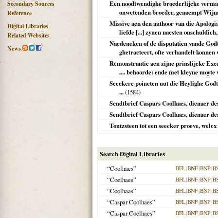
Een noodtwendighe broederlijcke vermani
Secondary Sources
onwetenden broeder, genaempt Wijna
Reference
Missive aen den authoor van die Apologia, 
Digital Libraries
liefde [...] zynen naesten onschuldich
Related Websites
Naedencken of de disputatien vande Godtl
News
ghetracteert, ofte verhandelt konnen
Remonstrantie aen zijne prinslijcke Exc
.... behoorde: ende met kleyne moyte
Seeckere poincten uut die Heylighe Godt
...
(
1584
)
Sendtbrief Caspars Coolhaes, dienaer de
Sendtbrief Caspars Coolhaes, dienaer des
Toutzsteen tot een seecker proeve, welc
Search Digital Libraries
“Coolhaes”
BFL
|
BNF
|
BNP
|
B
“Coelhaes”
BFL
|
BNF
|
BNP
|
B
“Coolhaas”
BFL
|
BNF
|
BNP
|
B
“Caspar Coolhaes”
BFL
|
BNF
|
BNP
|
B
“Caspar Coelhaes”
BFL
|
BNF
|
BNP
|
B