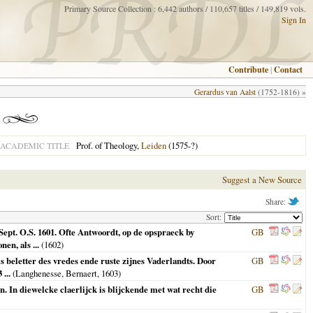
Primary Source Collection : 6,442 authors / 110,657 titles / 149,819 vols.
Sign In
Contribute
|
Contact
Gerardus van Aalst
(1752-1816) »
Prof. of Theology,
Leiden
(1575-?)
ACADEMIC TITLE
Suggest a New Source
Share:
Sort:
ept. O.S. 1601. Ofte Antwoordt, op de opspraeck by
GB
en, als ...
(
1602
)
 beletter des vredes ende ruste zijnes Vaderlandts. Door
GB
...
(Langhenesse, Bernaert,
1603
)
n. In diewelcke claerlijck is blijckende met wat recht die
GB