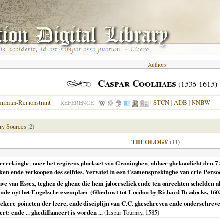
Authors
Caspar Coolhaes
(1536-1615)
minian-Remonstrant
|
STCN
|
ADB
|
NNBW
REFERENCE
ry Sources
(2)
THEOLOGY
(11)
reeckinghe, ouer het regireus plackaet van Groninghen, aldaer ghekondicht den 7 S
n ende verkoopen des selfdes. Vervatet in een t'samensprekinghe van drie Persoon
e van Essex, teghen de ghene die hem jaloerselick ende ten onrechten schelden als
ende uyt het Engelsche exemplaer (Ghedruct tot London by Richard Bradocks, 1603 
 sekere poincten der leere, ende disciplijn van C.C. gheschreven ende onderschreve
t: ende ... ghediffameert is worden ...
(Iaspar Tournay,
1585
)