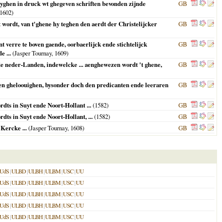
eyghen in druck wt ghegeven schriften bevonden zijnde
GB
1602
)
ft wordt, van t'ghene hy teghen den aerdt der Christelijcker
GB
 verre te boven gaende, oorbaerlijck ende stichtelijck
GB
 ...
(Jasper Tournay,
1609
)
de neder-Landen, indewelcke ... aenghewezen wordt 't ghene,
GB
len gheloouighen, bysonder doch den predicanten ende leeraren
GB
ts in Suyt ende Noort-Hollant ...
(
1582
)
GB
ts in Suyt ende Noort-Hollant, ...
(
1582
)
GB
Kercke ...
(Jasper Tournay,
1608
)
GB
UdS
|
ULBD
|
ULBH
|
ULBM
|
USC
|
UU
UdS
|
ULBD
|
ULBH
|
ULBM
|
USC
|
UU
UdS
|
ULBD
|
ULBH
|
ULBM
|
USC
|
UU
UdS
|
ULBD
|
ULBH
|
ULBM
|
USC
|
UU
UdS
|
ULBD
|
ULBH
|
ULBM
|
USC
|
UU