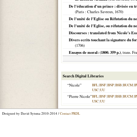
De l'éducation d'un prince : divisée en tro
(
Paris
: Charles Savreux,
1670
)
De l'unité de l'Eglise ou Réfutation du 
De l'unité de l'Eglise, ou réfutation du 
Discourses : translated from Nicole's Ess
Divers ecrits touchant la signature du fo
(
1706
)
Ensayos de moral: (1800. 359 p.)
, trans. F
Search Digital Libraries
“Nicole”
BFL
|
BNF
|
BNP
|
BSB
|
BUCM
|
B
USC
|
UU
“Pierre Nicole”
BFL
|
BNF
|
BNP
|
BSB
|
BUCM
|
B
USC
|
UU
Designed by David Sytsma 2010-2014 /
Contact PRDL