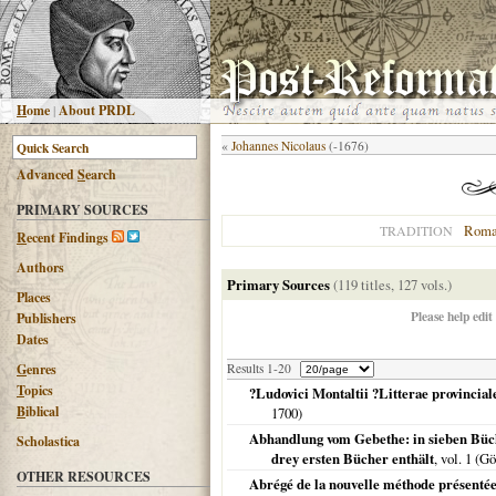
H
ome
|
About PRDL
«
Johannes Nicolaus
(-1676)
Advanced
S
earch
PRIMARY SOURCES
Roma
TRADITION
R
ecent Findings
Authors
Primary Sources
(119 titles, 127 vols.)
Places
Please help edit
Publishers
Dates
G
enres
Results 1-20
T
opics
?Ludovici Montaltii ?Litterae provincial
B
iblical
1700
)
Abhandlung vom Gebethe: in sieben Büche
Scholastica
drey ersten Bücher enthält
, vol. 1 (G
OTHER RESOURCES
Abrégé de la nouvelle méthode présentée