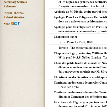
et les règles des genres, des déclinais
Secondary Sources
françois dans un ordre très-clair et t
Reference
Apologie de M. Nicole, écrite par lui mesm
Digital Libraries
Apologie Pour Les Religieuses De Port-Ro
Related Websites
dont on a us?e envers ce Monastre
, vo
News
Apologie pour les religieuses de Port-Roy
en a usé envers ce monastere: premier
Chapters in logic;
Paris
: Pierre Le Petit,
1870
Toronto
: The Wesleyan Methodist Boo
Chapters in logic; containing William Ha
With pref. by S.S. Nelles
(
London
: To
Choix des petits traités de morale de Nic
diverses manières dont on tente Dieu,
édition revue et corrigée par M. Silves
Christiani cordis Gemitus, seu soliloquia
Continuation des essais de morale: Conten
Chevalier,
1736
)
Continuation des essais de morale. Tome 
dixième: Contenant des réflexions mor
La créance de l'église grecque touchant 
de mosieur Arnaud
(Ch. Savreux,
167