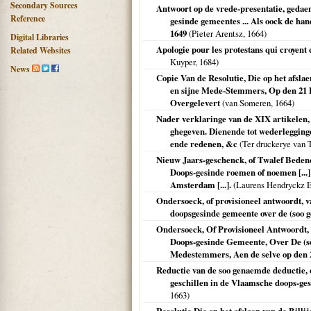
Secondary Sources
Antwoort op de vrede-presentatie, gedae
Reference
gesinde gemeentes ... Als oock de ha
1649
(Pieter Arentsz,
1664
)
Digital Libraries
Apologie pour les protestans qui croyent 
Related Websites
Kuyper,
1684
)
News
Copie Van de Resolutie, Die op het afsla
en sijne Mede-Stemmers, Op den 21 Fe
Overgelevert
(van Someren,
1664
)
Nader verklaringe van de XIX artikelen
ghegeven. Dienende tot wederlegging
ende redenen, &c
(Ter druckerye van 
Nieuw Jaars-geschenck, of Twalef Bedenc
Doops-gesinde roemen of noemen [...]
Amsterdam [...].
(Laurens Hendryckz 
Ondersoeck, of provisioneel antwoordt, 
doopsgesinde gemeente over de (soo 
Ondersoeck, Of Provisioneel Antwoordt,
Doops-gesinde Gemeente, Over De (s
Medestemmers, Aen de selve op den 2
Reductie van de soo genaemde deductie, 
geschillen in de Vlaamsche doops-g
1663
)