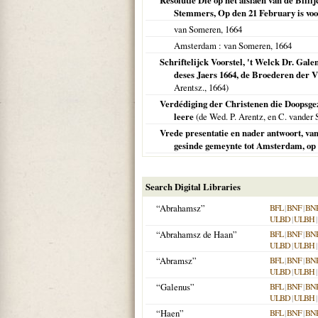
Resolutie Die op het afslaen van de Bill
Stemmers, Op den 21 February is voor
van Someren,
1664
Amsterdam
: van Someren,
1664
Schriftelijck Voorstel, 't Welck Dr. Ga
deses Jaers 1664, de Broederen der 
Arentsz.,
1664
)
Verdédiging der Christenen die Doopsgez
leere
(de Wed. P. Arentz, en C. vander 
Vrede presentatie en nader antwoort, va
gesinde gemeynte tot Amsterdam, op 
Search Digital Libraries
“Abrahamsz”
BFL
|
BNF
|
BN
ULBD
|
ULBH
|
“Abrahamsz de Haan”
BFL
|
BNF
|
BN
ULBD
|
ULBH
|
“Abramsz”
BFL
|
BNF
|
BN
ULBD
|
ULBH
|
“Galenus”
BFL
|
BNF
|
BN
ULBD
|
ULBH
|
“Haen”
BFL
|
BNF
|
BN