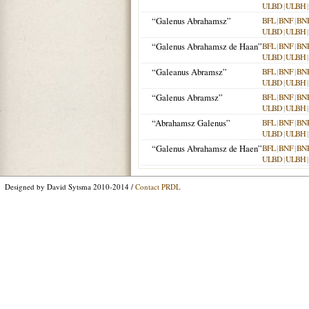
ULBD
|
ULBH
|
“Galenus Abrahamsz”
BFL
|
BNF
|
BN
ULBD
|
ULBH
|
“Galenus Abrahamsz de Haan”
BFL
|
BNF
|
BN
ULBD
|
ULBH
|
“Galeanus Abramsz”
BFL
|
BNF
|
BN
ULBD
|
ULBH
|
“Galenus Abramsz”
BFL
|
BNF
|
BN
ULBD
|
ULBH
|
“Abrahamsz Galenus”
BFL
|
BNF
|
BN
ULBD
|
ULBH
|
“Galenus Abrahamsz de Haen”
BFL
|
BNF
|
BN
ULBD
|
ULBH
|
Designed by David Sytsma 2010-2014 /
Contact PRDL