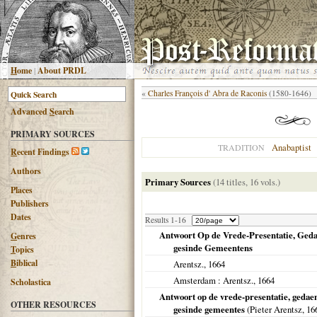
H
ome
|
About PRDL
«
Charles François d' Abra de Raconis
(1580-1646)
Advanced
S
earch
PRIMARY SOURCES
Anabaptist
TRADITION
R
ecent Findings
Authors
Primary Sources
(14 titles, 16 vols.)
Places
Publishers
Dates
Results 1-16
Antwoort Op de Vrede-Presentatie, Geda
G
enres
gesinde Gemeentens
T
opics
B
iblical
Arentsz.,
1664
Amsterdam
: Arentsz.,
1664
Scholastica
Antwoort op de vrede-presentatie, gedae
OTHER RESOURCES
gesinde gemeentes
(Pieter Arentsz,
16