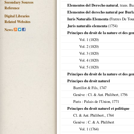
Secondary Sources
Elementos del Derecho natural
, trans. 
Reference
Elementos del derecho natural por Bur
Digital Libraries
Iuris Naturalis Elementa
(Fratres De Tou
Related Websites
Juris naturalis elementa
(
1754
)
News
Principes du droit de la nature et des ge
Vol. 1 (
1820
)
Vol. 2 (
1820
)
Vol. 3 (
1820
)
Vol. 4 (
1820
)
Vol. 5 (
1820
)
Principes du droit de la nature et des gen
Principes du droit naturel
Barrillot & Fils,
1747
Genève
: Cl. & Ant. Philibert,
1756
Paris
: Palais de l'Union,
1771
Principes du droit naturel et politique
Cl. & Ant. Philibert.,
1764
Genève
: C. & A. Philibert
Vol. 1 (
1764
)