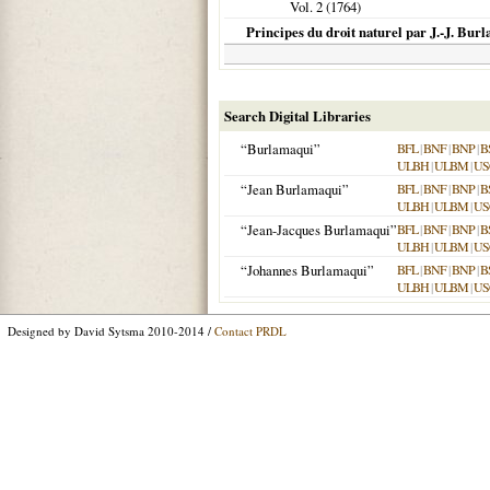
Vol. 2 (
1764
)
Principes du droit naturel par J.-J. Burl
Search Digital Libraries
“Burlamaqui”
BFL
|
BNF
|
BNP
|
B
ULBH
|
ULBM
|
US
“Jean Burlamaqui”
BFL
|
BNF
|
BNP
|
B
ULBH
|
ULBM
|
US
“Jean-Jacques Burlamaqui”
BFL
|
BNF
|
BNP
|
B
ULBH
|
ULBM
|
US
“Johannes Burlamaqui”
BFL
|
BNF
|
BNP
|
B
ULBH
|
ULBM
|
US
Designed by David Sytsma 2010-2014 /
Contact PRDL