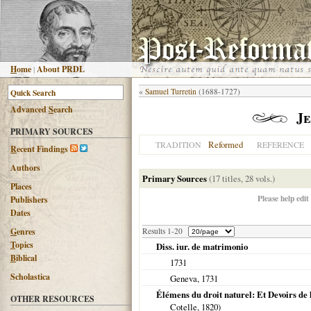
H
ome
|
About PRDL
«
Samuel Turretin
(1688-1727)
Advanced
S
earch
Je
PRIMARY SOURCES
Reformed
TRADITION
REFERENCE
R
ecent Findings
Authors
Primary Sources
(17 titles, 28 vols.)
Places
Please help edit
Publishers
Dates
G
enres
Results 1-20
T
opics
Diss. iur. de matrimonio
B
iblical
1731
Scholastica
Geneva
,
1731
Élémens du droit naturel: Et Devoirs de l'
OTHER RESOURCES
Cotelle,
1820
)