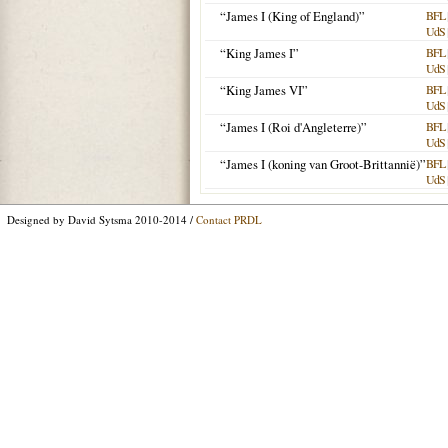
“James I (King of England)”
BFL
UdS
“King James I”
BFL
UdS
“King James VI”
BFL
UdS
“James I (Roi d'Angleterre)”
BFL
UdS
“James I (koning van Groot-Brittannië)”
BFL
UdS
Designed by David Sytsma 2010-2014 /
Contact PRDL