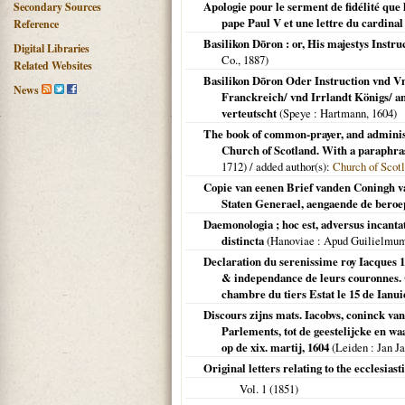
Apologie pour le serment de fidélité que 
Secondary Sources
pape Paul V et une lettre du cardina
Reference
Basilikon Dōron : or, His majestys Instru
Digital Libraries
Co.,
1887
)
Related Websites
Basilikon Dōron Oder Instruction vnd Vn
News
Franckreich/ vnd Irrlandt Königs/ a
verteutscht
(
Speye
: Hartmann,
1604
)
The book of common-prayer, and administra
Church of Scotland. With a paraphras
1712
) / added author(s):
Church of Scot
Copie van eenen Brief vanden Coningh va
Staten Generael, aengaende de beroepi
Daemonologia ; hoc est, adversus incantat
distincta
(
Hanoviae
: Apud Guilielmu
Declaration du serenissime roy Iacques 1.
& independance de leurs couronnes. C
chambre du tiers Estat le 15 de Ianui
Discours zijns mats. Iacobvs, coninck va
Parlements, tot de geestelijcke en w
op de xix. martij, 1604
(
Leiden
: Jan Ja
Original letters relating to the ecclesiast
Vol. 1 (
1851
)