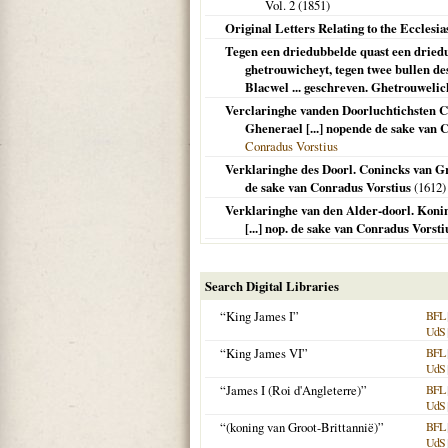
Vol. 2 (
1851
)
Original Letters Relating to the Ecclesias
Tegen een driedubbelde quast een driedub
ghetrouwicheyt, tegen twee bullen de
Blacwel ... geschreven. Ghetrouwelick
Verclaringhe vanden Doorluchtichsten Con
Ghenerael [...] nopende de sake van 
Conradus Vorstius
Verklaringhe des Doorl. Conincks van Groo
de sake van Conradus Vorstius
(
1612
)
Verklaringhe van den Alder-doorl. Koning
[...] nop. de sake van Conradus Vorsti
Search Digital Libraries
“King James I”
BFL
UdS
“King James VI”
BFL
UdS
“James I (Roi d'Angleterre)”
BFL
UdS
“(koning van Groot-Brittannië)”
BFL
UdS