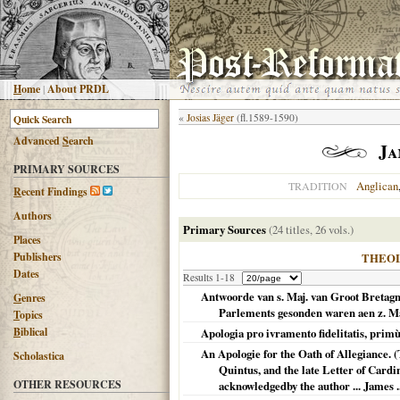
H
ome
|
About PRDL
«
Josias Jäger
(fl.1589-1590)
Advanced
S
earch
Ja
PRIMARY SOURCES
Anglican
TRADITION
R
ecent Findings
Authors
Primary Sources
(24 titles, 26 vols.)
Places
Publishers
THEO
Dates
Results 1-18
Antwoorde van s. Maj. van Groot Bretag
G
enres
Parlements gesonden waren aen z. Maj.
T
opics
B
iblical
Apologia pro ivramento fidelitatis, pr
An Apologie for the Oath of Allegiance. 
Scholastica
Quintus, and the late Letter of Cardi
OTHER RESOURCES
acknowledgedby the author ... James ..