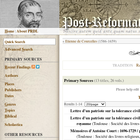
H
ome
|
About PRDL
«
Etienne de Courcelles
(1586-1659)
Advanced
S
earch
PRIMARY SOURCES
R
TRADITION
R
ecent Findings
Authors
Primary Sources
(13 titles, 26 vols.)
Places
Please help edit
Publishers
Dates
G
enres
Results 1-14
T
opics
Lettre d'un patriote sur la tolerance civ
B
iblical
Lettre d'un patriote sur la tolérance civi
royaume
(
Toulouse
: Société des livres
Scholastica
Mémoires d'Antoine Court : 1696-1729 / 
OTHER RESOURCES
(
Toulouse
: Société des livres religieux