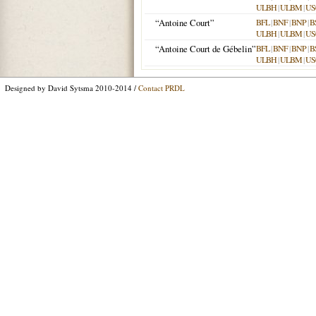
ULBH
|
ULBM
|
US
“Antoine Court”
BFL
|
BNF
|
BNP
|
B
ULBH
|
ULBM
|
US
“Antoine Court de Gébelin”
BFL
|
BNF
|
BNP
|
B
ULBH
|
ULBM
|
US
Designed by David Sytsma 2010-2014 /
Contact PRDL