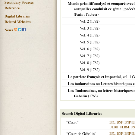
Secondary Sources
Monde primitif analysé et comparé avec l
Reference
auxquelles conduisit ce génie ; préc
(
Paris
: l'auteur)
Digital Libraries
Vol. 2 (
1782
)
Related Websites
Vol. 3 (
1782
)
News
Vol. 4 (
1782
)
Vol. 5 (
1782
)
Vol. 6 (
1782
)
Vol. 7 (
1782
)
Vol. 8 (
1782
)
Vol. 9 (
1782
)
Le patriote françois et impartial
, vol. 1 (
V
Les toulousaines ou Lettres historiques e
Les Toulousaines, ou lettres historiques 
Gebelin
(
1763
)
Search Digital Libraries
“Court”
BFL
|
BNF
|
BNP
|
B
ULBH
|
ULBM
|
US
“Court de Gébelin”
BFL
|
BNF
|
BNP
|
B