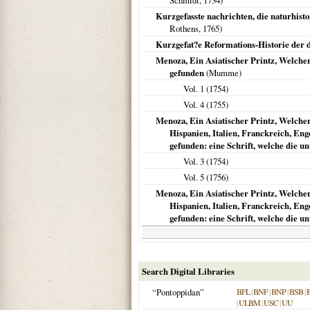
Schmidt,
1734
)
Kurzgefasste nachrichten, die naturhis
Rothens,
1765
)
Kurzgefat?e Reformations-Historie der 
Menoza, Ein Asiatischer Printz, Welche
gefunden
(Mumme)
Vol. 1 (
1754
)
Vol. 4 (
1755
)
Menoza, Ein Asiatischer Printz, Welcher
Hispanien, Italien, Franckreich, En
gefunden: eine Schrift, welche die un
Vol. 3 (
1754
)
Vol. 5 (
1756
)
Menoza, Ein Asiatischer Printz, Welcher
Hispanien, Italien, Franckreich, En
gefunden: eine Schrift, welche die un
Search Digital Libraries
“Pontoppidan”
BFL
|
BNF
|
BNP
|
BSB
|
|
ULBM
|
USC
|
UU