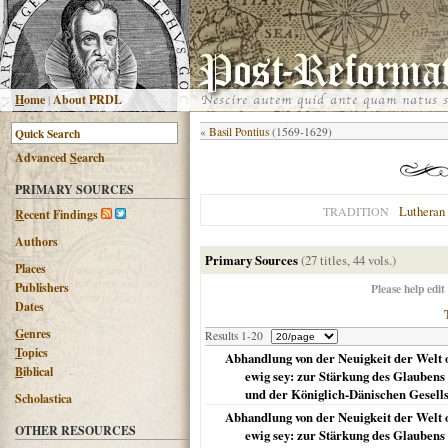
H
ome
|
About PRDL
«
Basil Pontius
(1569-1629)
Advanced
S
earch
PRIMARY SOURCES
Lutheran
TRADITION
R
ecent Findings
Authors
Primary Sources
(27 titles, 44 vols.)
Places
Publishers
Please help edit
Dates
G
enres
Results 1-20
T
opics
Abhandlung von der Neuigkeit der Welt o
B
iblical
ewig sey: zur Stärkung des Glaubens
und der Königlich-Dänischen Gesellsc
Scholastica
Abhandlung von der Neuigkeit der Welt o
OTHER RESOURCES
ewig sey: zur Stärkung des Glaubens