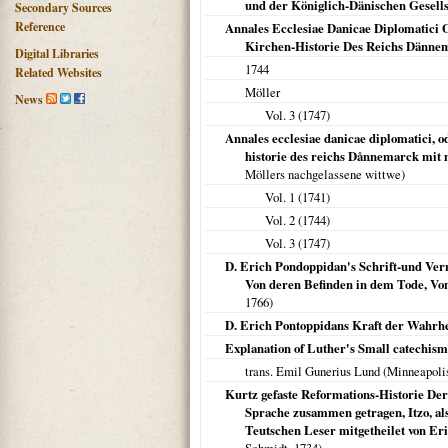
und der Königlich-Dänischen Gesellsc
Secondary Sources
Reference
Annales Ecclesiae Danicae Diplomatici 
Kirchen-Historie Des Reichs Dänne
Digital Libraries
1744
Related Websites
Möller
News
Vol. 3 (
1747
)
Annales ecclesiae danicae diplomatici, 
historie des reichs Dånnemarck mit 
Möllers nachgelassene wittwe)
Vol. 1 (
1741
)
Vol. 2 (
1744
)
Vol. 3 (
1747
)
D. Erich Pondoppidan's Schrift-und Ver
Von deren Befinden in dem Tode, Von
1766
)
D. Erich Pontoppidans Kraft der Wahrhei
Explanation of Luther's Small catechism
trans. Emil Gunerius Lund (
Minneapoli
Kurtz gefaste Reformations-Historie De
Sprache zusammen getragen, Itzo, a
Teutschen Leser mitgetheilet von Er