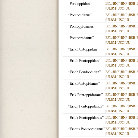
“Pondoppidan”
BFL
|
BNF
|
BNP
|
BSB
|
|
ULBM
|
USC
|
UU
“Pontopidanus”
BFL
|
BNF
|
BNP
|
BSB
|
|
ULBM
|
USC
|
UU
“Pontoppidamus”
BFL
|
BNF
|
BNP
|
BSB
|
|
ULBM
|
USC
|
UU
“Pontoppidanus”
BFL
|
BNF
|
BNP
|
BSB
|
|
ULBM
|
USC
|
UU
“Erik Pontoppidan”
BFL
|
BNF
|
BNP
|
BSB
|
|
ULBM
|
USC
|
UU
“Erich Pontoppidan”
BFL
|
BNF
|
BNP
|
BSB
|
|
ULBM
|
USC
|
UU
“Erich Pondoppidan”
BFL
|
BNF
|
BNP
|
BSB
|
|
ULBM
|
USC
|
UU
“Erik Pontopidanus”
BFL
|
BNF
|
BNP
|
BSB
|
|
ULBM
|
USC
|
UU
“Erik Pontoppidamus”
BFL
|
BNF
|
BNP
|
BSB
|
|
ULBM
|
USC
|
UU
“Erich Pontoppidanus”
BFL
|
BNF
|
BNP
|
BSB
|
|
ULBM
|
USC
|
UU
“Erick Pontoppidanus”
BFL
|
BNF
|
BNP
|
BSB
|
|
ULBM
|
USC
|
UU
“Ericus Pontoppidanus”
BFL
|
BNF
|
BNP
|
BSB
|
|
ULBM
|
USC
|
UU