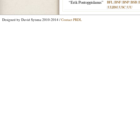
“Erik Pontoppidanus”
BFL
|
BNF
|
BNP
|
BSB
|
|
ULBM
|
USC
|
UU
Designed by David Sytsma 2010-2014 /
Contact PRDL