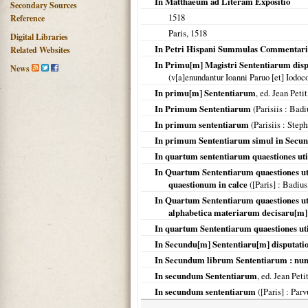
In Matthaeum ad Literam Expositio
Secondary Sources
1518
Reference
Paris
,
1518
Digital Libraries
In Petri Hispani Summulas Commentari
Related Websites
In Primu[m] Magistri Sententiarum disput
News
(v[a]enundantur Ioanni Paruo [et] Iodo
In primu[m] Sententiarum
, ed. Jean Pet
In Primum Sententiarum
(
Parisiis
: Badi
In primum sententiarum
(
Parisiis
: Steph
In primum Sententiarum simul in Secu
In quartum sententiarum quaestiones util
In Quartum Sententiarum quaestiones uti
quaestionum in calce
(
[Paris]
: Badius
In Quartum Sententiarum quaestiones uti
alphabetica materiarum decisaru[m] 
In quartum Sententiarum quaestiones uti
In Secundu[m] Sententiaru[m] disputatio
In Secundum librum Sententiarum : nun
In secundum Sententiarum
, ed. Jean Pet
In secundum sententiarum
(
[Paris]
: Parv