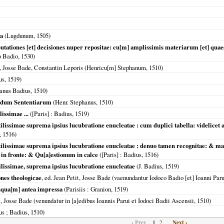
a
(
Lugdunum
,
1505
)
ationes [et] decisiones nuper repositae: cu[m] amplissimis materiarum [et] quaes
co Badio,
1530
)
it, Josse Bade, Constantin Leporis (Henricu[m] Stephanum,
1510
)
us,
1519
)
anus Badius,
1510
)
ndum Sententiarum
(Henr. Stephanus,
1510
)
issimae ...
(
[Paris]
: Badius,
1519
)
lissimae suprema ipsius lucubratione enucleatae : cum duplici tabella: videlicet
,
1516
)
lissimae suprema ipsius lucubratione enucleatae : denuo tamen recognitae: & maio
in fronte: & Qu[a]estionum in calce
(
[Paris]
: Badius,
1516
)
lissimae, suprema ipsius lucubratione enucleatae
(J. Badius,
1519
)
nes theologicae
, ed. Jean Petit, Josse Bade (vaenundantur Iodoco Badio [et] Ioanni Par
qua[m] antea impressa
(
Parisiis
: Granion,
1519
)
it, Josse Bade (venundatur in [a]edibus Ioannis Parui et Iodoci Badii Ascensii,
1510
)
us ; Badius,
1510
)
‹ Prev
1
Next ›
2