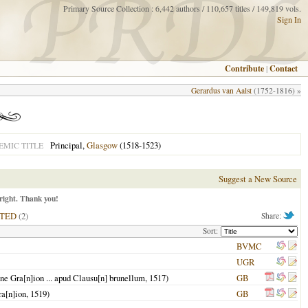
Primary Source Collection : 6,442 authors / 110,657 titles / 149,819 vols.
Sign In
Contribute
|
Contact
Gerardus van Aalst
(1752-1816) »
Principal,
Glasgow
(1518-1523)
MIC TITLE
Suggest a New Source
right. Thank you!
ITED
(2)
Share:
Sort:
BVMC
UGR
anne Gra[n]ion ... apud Clausu[n] brunellum,
1517
)
GB
ra[n]ion,
1519
)
GB