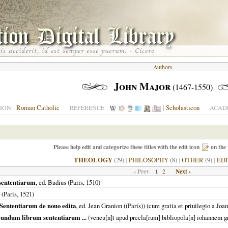
Authors
John Major
(1467-1550)
Roman Catholic
|
Scholasticon
ION
REFERENCE
ACADE
Please help edit and categorize these titles with the edit icon
on the 
THEOLOGY
(29)
|
PHILOSOPHY
(8)
|
OTHER
(9)
|
ED
‹ Prev
1
Next ›
2
sententiarum
, ed. Badius (
Paris
,
1510
)
(
Paris
,
1521
)
 Sententiarum de nouo edita
, ed. Jean Granion ((París)) (cum gratia et priuilegio a Jo
ecundum librum sententiarum ...
(veneu[n]t apud precla[rum] bibliopola[n] iohannem g