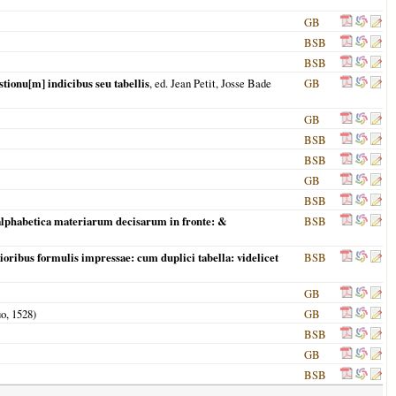
GB
BSB
BSB
tionu[m] indicibus seu tabellis
, ed. Jean Petit, Josse Bade
GB
GB
BSB
BSB
GB
BSB
 alphabetica materiarum decisarum in fronte: &
BSB
ribus formulis impressae: cum duplici tabella: videlicet
BSB
GB
uo,
1528
)
GB
BSB
GB
BSB