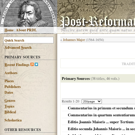
H
ome
|
About PRDL
«
Johannes Major
(1564-1654)
Advanced
S
earch
PRIMARY SOURCES
TRADIT
R
ecent Findings
Authors
Primary Sources
(38 titles, 46 vols.)
Places
Publishers
Dates
G
enres
Results 1-20
T
opics
Commentarius in primum et secundum 
B
iblical
Commentarius in quartum sententiarum
Scholastica
Editio Joannis Maioris ... super Tertium
Editio secunda Johannis Maioris ... in s
OTHER RESOURCES