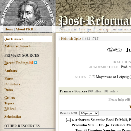
H
ome
|
About PRDL
«
Heinrich Opitz
(1642-1712)
Advanced
S
earch
J
PRIMARY SOURCES
TRADITIO
R
ecent Findings
Prof. 
ACADEMIC TITLE
Authors
J. F. Mayer was at Leipzig 
NOTES
Places
Publishers
Dates
Primary Sources
(99 titles, 101 vols.)
G
enres
Please help edit
T
opics
B
iblical
Results 1-20
Scholastica
[...] s. Arborem Scientiae Boni Et Mali, 
Praesidio Viri ... Dn. Jo. Friderici
OTHER RESOURCES
... Templi Omnium Sanctorum Praeposit