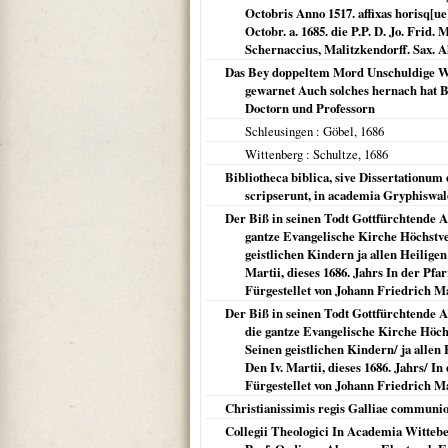
Octobris Anno 1517. affixas horisq[u
Octobr. a. 1685. die P.P. D. Jo. Frid.
Schernaccius, Malitzkendorff. Sax. A
Das Bey doppeltem Mord Unschuldige Wi
gewarnet Auch solches hernach hat B
Doctorn und Professorn
Schleusingen
: Göbel,
1686
Wittenberg
: Schultze,
1686
Bibliotheca biblica, sive Dissertationum
scripserunt, in academia Gryphiswa
Der Biß in seinen Todt Gottfürchtende 
gantze Evangelische Kirche Höchstve
geistlichen Kindern ja allen Heilige
Martii, dieses 1686. Jahrs In der P
Fürgestellet von Johann Friedrich Ma
Der Biß in seinen Todt Gottfürchtende 
die gantze Evangelische Kirche Höch
Seinen geistlichen Kindern/ ja allen
Den Iv. Martii, dieses 1686. Jahrs/
Fürgestellet von Johann Friedrich Ma
Christianissimis regis Galliae communio
Collegii Theologici In Academia Wittebe