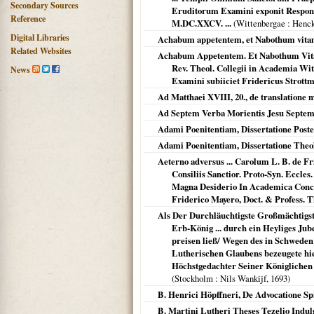
Secondary Sources
Eruditorum Examini exponit Responde
Reference
M.DC.XXCV. ...
(
Wittenbergae
: Henck
Digital Libraries
Achabum appetentem, et Nabothum vitam 
Related Websites
Achabum Appetentem. Et Nabothum Vita
Rev. Theol. Collegii in Academia Witt
News
Examini subiiciet Fridericus Strot
Ad Matthaei XVIII, 20., de translatione 
Ad Septem Verba Morientis Jesu Septem
Adami Poenitentiam, Dissertatione Poste
Adami Poenitentiam, Dissertatione Theo
Aeterno adversus ... Carolum L. B. de Fri
Consiliis Sanctior. Proto-Syn. Eccle
Magna Desiderio In Academica Concio
Friderico Mayero, Doct. & Profess. T
Als Der Durchläuchtigste Großmächtigs
Erb-König ... durch ein Heyliges Jub
preisen ließ/ Wegen des in Schweden 
Lutherischen Glaubens bezeugete hier
Höchstgedachter Seiner Königlichen
(
Stockholm
: Nils Wankijf,
1693
)
B. Henrici Höpffneri, De Advocatione Spi
B. Martini Lutheri Theses Tezelio Indul