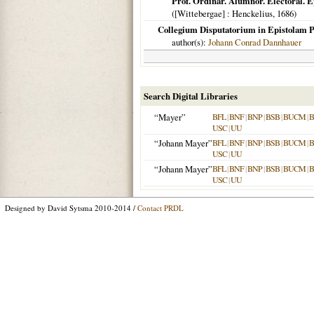
Prof. Ordinar. Alumnor. Electoral. E
(
[Wittebergae]
: Henckelius,
1686
)
Collegium Disputatorium in Epistolam P
author(s):
Johann Conrad Dannhauer
Search Digital Libraries
“Mayer”
BFL
|
BNF
|
BNP
|
BSB
|
BUCM
|
B
USC
|
UU
“Johann Mayer”
BFL
|
BNF
|
BNP
|
BSB
|
BUCM
|
B
USC
|
UU
“Johann Mayer”
BFL
|
BNF
|
BNP
|
BSB
|
BUCM
|
B
USC
|
UU
Designed by David Sytsma 2010-2014 /
Contact PRDL