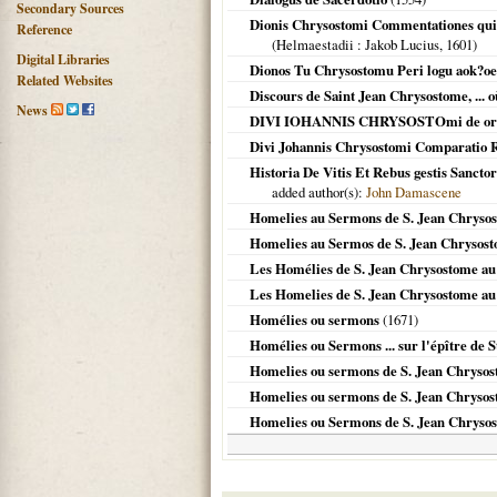
Secondary Sources
Dionis Chrysostomi Commentationes quinque
Reference
(
Helmaestadii
: Jakob Lucius,
1601
)
Digital Libraries
Dionos Tu Chrysostomu Peri logu aok?oe
Related Websites
Discours de Saint Jean Chrysostome, ... o
News
DIVI IOHANNIS CHRYSOSTOmi de orando 
Divi Johannis Chrysostomi Comparatio Re
Historia De Vitis Et Rebus gestis Sanct
added author(s):
John Damascene
Homelies au Sermons de S. Jean Chrysosto
Homelies au Sermos de S. Jean Chrysosto
Les Homélies de S. Jean Chrysostome au
Les Homelies de S. Jean Chrysostome au
Homélies ou sermons
(
1671
)
Homélies ou Sermons ... sur l'épître de 
Homelies ou sermons de S. Jean Chrysost
Homelies ou sermons de S. Jean Chrysost
Homelies ou Sermons de S. Jean Chrysost