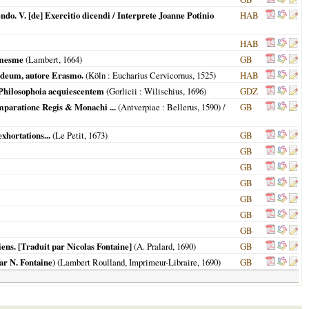
ndo. V. [de] Exercitio dicendi / Interprete Joanne Potinio
HAB
HAB
y-mesme
(Lambert,
1664
)
GB
 deum, autore Erasmo.
(
Köln
: Eucharius Cervicornus,
1525
)
HAB
 Philosophoia acquiescentem
(
Gorlicii
: Wilischius,
1696
)
GDZ
mparatione Regis & Monachi ...
(
Antverpiae
: Bellerus,
1590
) /
GB
xhortations...
(Le Petit,
1673
)
GB
GB
GB
GB
GB
GB
GB
ns. [Traduit par Nicolas Fontaine]
(A. Pralard,
1690
)
GB
ar N. Fontaine)
(Lambert Roulland, Imprimeur-Libraire,
1690
)
GB