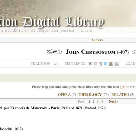
Authors
John Chrysostom
(-407)
n/a
TRADITION
REFERENCE
ACADE
Please help edit and categorize these titles with the edit icon
on the 
OPERA
(7)
|
THEOLOGY
(73)
|
RELATED
(2)
‹ Prev
1
Next ›
2
3
4
. par Francois de Maucroix. - Paris, Pralard 1671
(Pralard,
1671
)
onachii
,
1612
)