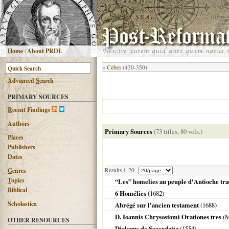
H
ome
|
About PRDL
«
Cebes
(430-350)
Advanced
S
earch
PRIMARY SOURCES
R
ecent Findings
Authors
Primary Sources
(73 titles, 80 vols.)
Places
Publishers
Dates
G
enres
Results 1-20
T
opics
“Les” homelies au peuple d'Antioche trad
B
iblical
6 Homélies
(
1682
)
Scholastica
Abrégé sur l'ancien testament
(
1688
)
D. Ioannis Chrysostomi Orationes tres
(
M
OTHER RESOURCES
Dialogus de Sacerdotio
(
1554
)