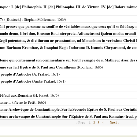
 : I. [de] Philosophia. II. [de] Philosopho. III. de Virtute. IV. [de] Dolore minue
?s
(
[Rostock]
: Stephan Möllemann,
1589
)
ù il prouve que personne ne souffre de véritables maux que ceux qu'il se fait à so
deum, libri duo, Erasmo Rot. interprete. Adiunctus est ijsdem modus orandi
gii potentatus, & divitiarum ac praestantiae, ad Monachum in verissima Christi
orum Barlaam Eremitae, & Iosaphat Regis Indorum: D. Ioannis Chrysostomi, de co
me qui contiennent son commentaire sur tout l ́évangile de s. Mathieu: Avec des e
me sur la I Epitre de S. Paul aux Corinthiens
(Roulland,
1686
)
 peuple d'Antioche
(A. Pralard,
1671
)
 peuple d'Antioche
(André Pralard,
1671
)
St-Paul aux Romains
(H. Josset,
1675
)
ome ...
(Pierre le Petit,
1665
)
ome Archevêque de Constantinople, Sur la Seconde Epître de S. Paul aux Corinthie
ome archevesque de Constantinople Sur l'Epistre de S. Paul aux Romains (trad. p
‹ Prev
1
Next ›
2
3
4