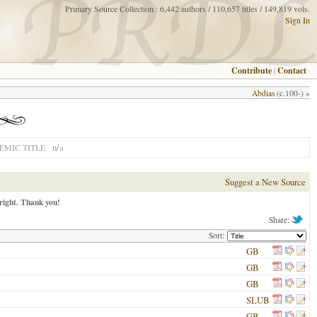
Primary Source Collection : 6,442 authors / 110,657 titles / 149,819 vols.
Sign In
Contribute
|
Contact
Abdias
(c.100-) »
n/a
MIC TITLE
Suggest a New Source
right. Thank you!
Share:
Sort:
GB
GB
GB
SLUB
GB