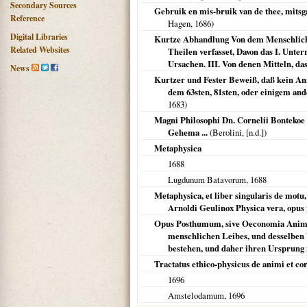
Secondary Sources
Gebruik en mis-bruik van de thee, mitsg
Reference
Hagen,
1686
)
Digital Libraries
Kurtze Abhandlung Von dem Menschliche
Related Websites
Theilen verfasset, Davon das I. Unter
Ursachen. III. Von denen Mitteln, das
News
Kurtzer und Fester Beweiß, daß kein An
dem 63sten, 81sten, oder einigem an
1683
)
Magni Philosophi Dn. Cornelii Bonteko
Gehema ...
(
Berolini
, [n.d.])
Metaphysica
1688
Lugdunum Batavorum
,
1688
Metaphysica, et liber singularis de mot
Arnoldi Geulinox Physica vera, opu
Opus Posthumum, sive Oeconomia Animali
menschlichen Leibes, und desselben
bestehen, und daher ihren Ursprun
Tractatus ethico-physicus de animi et c
1696
Amstelodamum
,
1696