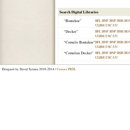
Search Digital Libraries
“Bontekoe”
BFL
|
BNF
|
BNP
|
BSB
|
BU
ULBM
|
USC
|
UU
“Decker”
BFL
|
BNF
|
BNP
|
BSB
|
BU
ULBM
|
USC
|
UU
“Cornelis Bontekoe”
BFL
|
BNF
|
BNP
|
BSB
|
BU
ULBM
|
USC
|
UU
“Cornelius Decker”
BFL
|
BNF
|
BNP
|
BSB
|
BU
ULBM
|
USC
|
UU
Designed by David Sytsma 2010-2014 /
Contact PRDL