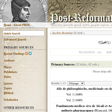
H
ome
|
About PRDL
«
Jacobus Bontebal
(fl.1608-)
Advanced
S
earch
PRIMARY SOURCES
n/a
TRADITION
RE
R
ecent Findings
Authors
Primary Sources
(32 titles, 42 vols.)
Places
Please help edit
Publishers
Dates
G
enres
Results 1-13
T
opics
Alle de philosophische, medicinale en 
B
iblical
Vol. 1 (
1689
)
Scholastica
Vol. 2 (
1689
)
Fundamenta medica: sive de Alcali et Aci
OTHER RESOURCES
authoris pharmacopaea
(Blancard,
16