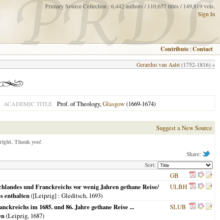
Primary Source Collection : 6,442 authors / 110,657 titles / 149,819 vols.
Sign In
Contribute
|
Contact
Gerardus van Aalst
(1752-1816) »
Prof. of Theology,
Glasgow
(1669-1674)
ACADEMIC TITLE
Suggest a New Source
right. Thank you!
Share:
Sort:
GB
schlandes und Franckreichs vor wenig Jahren gethane Reise/
ULBH
s enthalten
(
[Leipzig]
: Gleditsch,
1693
)
nckreichs im 1685. und 86. Jahre gethane Reise ...
SLUB
en
(
Leipzig
,
1687
)