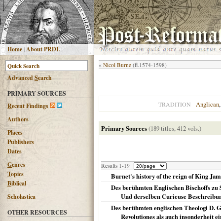
H
ome
|
About PRDL
«
Nicol Burne
(fl.1574-1598)
Advanced
S
earch
PRIMARY SOURCES
Anglican
TRADITION
R
ecent Findings
Authors
Primary Sources
(189 titles, 412 vols.)
Places
Publishers
Dates
G
enres
Results 1-19
T
opics
Burnet's history of the reign of King Ja
B
iblical
Des berühmten Englischen Bischoffs zu S
Und derselben Curieuse Beschreibung
Scholastica
Des berühmten englischen Theologi D. Gil
OTHER RESOURCES
Revolutiones als auch insonderheit 