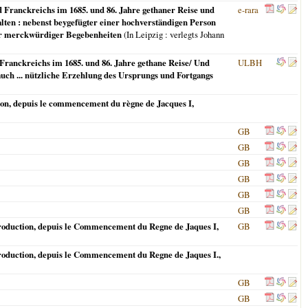
d Franckreichs im 1685. und 86. Jahre gethaner Reise und
e-rara
lten : nebenst beygefügter einer hochverständigen Person
der merckwürdiger Begebenheiten
(
In Leipzig
: verlegts Johann
 Franckreichs im 1685. und 86. Jahre gethane Reise/ Und
ULBH
auch ... nützliche Erzehlung des Ursprungs und Fortgangs
ction, depuis le commencement du règne de Jacques I,
GB
GB
GB
GB
GB
GB
roduction, depuis le Commencement du Regne de Jaques I,
GB
roduction, depuis le Commencement du Regne de Jaques I.,
GB
GB