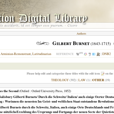
Authors
Gilbert Burnet
(1643-1715)
EN
,
Arminian-Remonstrant
,
Latitudinarian
|
DNB2
REFERENCE
Please help edit and categorize these titles with the edit icon
on the 
THEOLOGY
(392)
|
LAW
(1)
|
OTHER
(19)
mes the Second
(
Oxford
: Oxford University Press,
1852
)
alisbury Gilberti Burnets/ Durch die Schweitz/ Italien/ auch einige Oerter Deut
 : Worinnen die neuesten Im Geist- und weltlichen Staat entstandene Revolutione
berti Burnets durch die Schweitz, Italien, auch einige Orte Deutschlands und Fra
eine nützlicheErzehlung des Ursprungs und Fortgangs der neuen Secte der Quietist