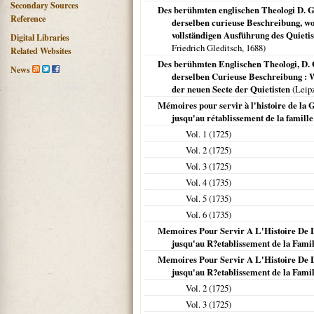
Secondary Sources
Des berühmten englischen Theologi D. Gi
Reference
derselben curieuse Beschreibung, wor
vollständigen Ausführung des Quieti
Digital Libraries
Friedrich Gleditsch,
1688
)
Related Websites
Des berühmten Englischen Theologi, D. G
News
derselben Curieuse Beschreibung : Wo
der neuen Secte der Quietisten
(
Leip
Mémoires pour servir à l'histoire de la 
jusqu'au rétablissement de la famille
Vol. 1 (
1725
)
Vol. 2 (
1725
)
Vol. 3 (
1725
)
Vol. 4 (
1735
)
Vol. 5 (
1735
)
Vol. 6 (
1735
)
Memoires Pour Servir A L'Histoire De L
jusqu'au R?etablissement de la Famil
Memoires Pour Servir A L'Histoire De L
jusqu'au R?etablissement de la Famil
Vol. 2 (
1725
)
Vol. 3 (
1725
)