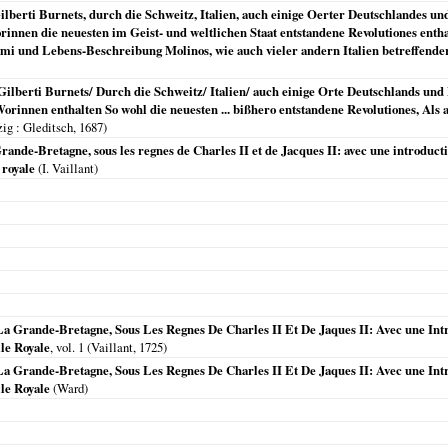
lberti Burnets, durch die Schweitz, Italien, auch einige Oerter Deutschlandes un
innen die neuesten im Geist- und weltlichen Staat entstandene Revolutiones entha
smi und Lebens-Beschreibung Molinos, wie auch vieler andern Italien betreffen
ilberti Burnets/ Durch die Schweitz/ Italien/ auch einige Orte Deutschlands und
rinnen enthalten So wohl die neuesten ... bißhero entstandene Revolutiones, Als 
zig
: Gleditsch,
1687
)
Grande-Bretagne, sous les regnes de Charles II et de Jacques II: avec une introdu
 royale
(I. Vaillant)
a Grande-Bretagne, Sous Les Regnes De Charles II Et De Jaques II: Avec une Int
le Royale
, vol. 1 (Vaillant,
1725
)
a Grande-Bretagne, Sous Les Regnes De Charles II Et De Jaques II: Avec une Int
le Royale
(Ward)