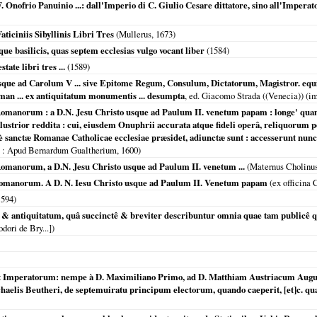
F. Onofrio Panuinio ...: dall'Imperio di C. Giulio Cesare dittatore, sino all'Imperat
ticiniis Sibyllinis Libri Tres
(Mullerus,
1673
)
e basilicis, quas septem ecclesias vulgo vocant liber
(
1584
)
tate libri tres ...
(
1589
)
sque ad Carolum V ... sive Epitome Regum, Consulum, Dictatorum, Magistror. eq
an ... ex antiquitatum monumentis ... desumpta
, ed. Giacomo Strada ((Venecia)) (i
m Romanorum : a D.N. Jesu Christo usque ad Paulum II. venetum papam : longe' q
lustrior reddita : cui, eiusdem Onuphrii accurata atque fideli operâ, reliquorum p
è sanctæ Romanae Catholicae ecclesiae præsidet, adiunctæ sunt : accesserunt n
: Apud Bernardum Gualtherium,
1600
)
 Romanorum, a D.N. Jesu Christo usque ad Paulum II. venetum ...
(Maternus Cholinu
m romanorum. A D. N. Iesu Christo usque ad Paulum II. Venetum papam
(ex officina 
1594
)
e & antiquitatum, quâ succinctê & breviter describuntur omnia quae tam publicê
dori de Bry...])
uot Imperatorum: nempe à D. Maximiliano Primo, ad D. Matthiam Austriacum Augus
haelis Beutheri, de septemuiratu principum electorum, quando caeperit, [et]c. qua