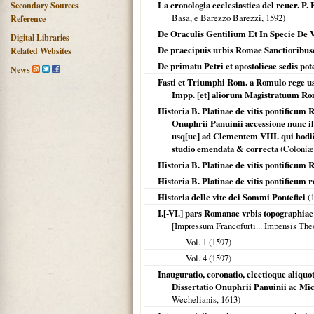
La cronologia ecclesiastica del reuer. P. 
Secondary Sources
Basa, e Barezzo Barezzi,
1592
)
Reference
De Oraculis Gentilium Et In Specie De Va
Digital Libraries
De praecipuis urbis Romae Sanctioribusqu
Related Websites
De primatu Petri et apostolicae sedis potes
News
Fasti et Triumphi Rom. a Romulo rege u
Impp. [et] aliorum Magistratuum Rom
Historia B. Platinae de vitis pontificu
Onuphrii Panuinii accessione nunc il
usq[ue] ad Clementem VIII. qui hodi
studio emendata & correcta
(
Coloniæ
Historia B. Platinae de vitis pontificum
Historia B. Platinae de vitis pontificu
Historia delle vite dei Sommi Pontefici
(
I.[-VI.] pars Romanae vrbis topographia
[Impressum Francofurti... Impensis Theo
Vol. 1 (
1597
)
Vol. 4 (
1597
)
Inauguratio, coronatio, electioque aliq
Dissertatio Onuphrii Panuinii ac Mic
Wechelianis,
1613
)