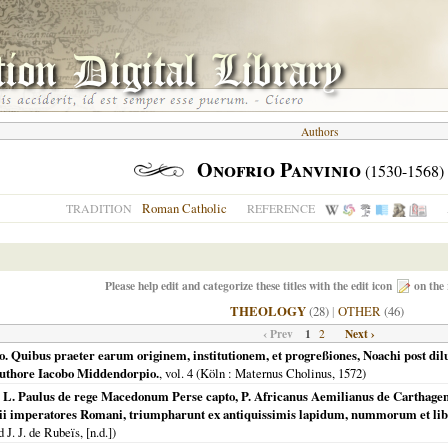
Authors
Onofrio Panvinio
(1530-1568)
Roman Catholic
TRADITION
REFERENCE
Please help edit and categorize these titles with the edit icon
on the 
THEOLOGY
(28)
|
OTHER
(46)
‹ Prev
1
Next ›
2
 Quibus praeter earum originem, institutionem, et progreßiones, Noachi post dil
Authore Iacobo Middendorpio.
, vol. 4 (
Köln
: Maternus Cholinus,
1572
)
 L. Paulus de rege Macedonum Perse capto, P. Africanus Aemilianus de Carthagene
alii imperatores Romani, triumpharunt ex antiquissimis lapidum, nummorum et libr
 J. J. de Rubeïs, [n.d.])