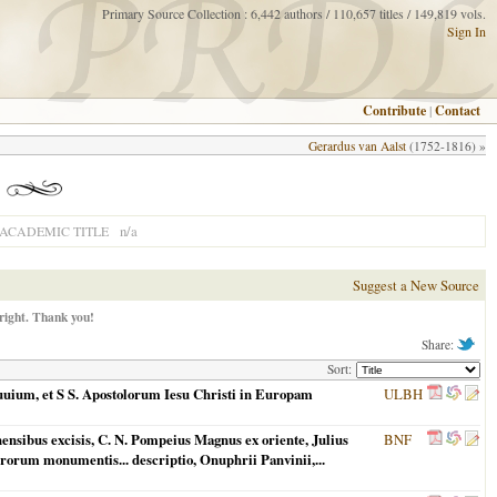
Primary Source Collection : 6,442 authors / 110,657 titles / 149,819 vols.
Sign In
Contribute
|
Contact
Gerardus van Aalst
(1752-1816) »
n/a
ACADEMIC TITLE
Suggest a New Source
right. Thank you!
Share:
Sort:
uuium, et S S. Apostolorum Iesu Christi in Europam
ULBH
nsibus excisis, C. N. Pompeius Magnus ex oriente, Julius
BNF
orum monumentis... descriptio, Onuphrii Panvinii,...