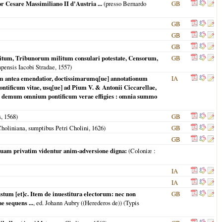
or Cesare Massimiliano II d'Austria ...
(presso Bernardo
GB
GB
GB
GB
uitum, Tribunorum militum consulari potestate, Censorum,
GB
mpensis Iacobi Stradae,
1557
)
uam antea emendatior, doctissimarumq[ue] annotationum
IA
ontificum vitae, usq[ue] ad Pium V. & Antonii Ciccarellae,
unc demum omnium pontificum verae effigies : omnia summo
s,
1568
)
GB
Choliniana, sumptibus Petri Cholini,
1626
)
GB
GB
 quam privatim videntur anim-adversione digna:
(
Coloniæ
:
IA
IA
tum [et]c. Item de inuestitura electorum: nec non
GB
e sequens ...
, ed. Johann Aubry ((Herederos de)) (Typis