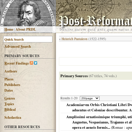
H
ome
|
About PRDL
«
Heinrich Pantaleon
(1522-1595)
Advanced
S
earch
PRIMARY SOURCES
R
ecent Findings
Authors
Primary Sources
(67 titles, 74 vols.)
Places
Publishers
Dates
G
enres
Results 1-20
T
opics
Academiarvm Orbis Christiani Libri Dvo.
B
iblical
aduentus et Coloniae describuntur. 
Amplissimi ornatissimique triumphi, uti
Scholastica
Augustus, Vespasianus, Trajanus et 
OTHER RESOURCES
opera et aeneis formis...
(
Romae
: apud