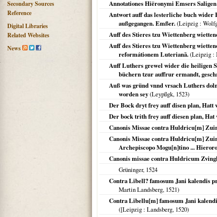
Annotationes Hiëronymi Emsers Saligen
Secondary Sources
Reference
Antwort auff das lesterliche buch wider
außgegangen. Emßer.
(
Leipzig
: Wolf
Digital Libraries
Auff des Stieres tzu Wiettenberg wiette
Related Websites
Auff des Stieres tzu Wiettenberg wiettend
News
reformátionem Luterianã.
(
Leipzig
: 
Auff Luthers grewel wider die heiligen 
büchern tzur auffrur ermandt, gesch
Auß was gründ vnnd vrsach Luthers dolm
worden sey
(
Leypßgk
,
1523
)
Der Bock dryt frey auff disen plan, Hatt
Der bock trith frey auff diesen plan, Hat
Canonis Missae contra Huldricu[m] Zuin
Canonis Missae contra Huldricu[m] Zuing
Archepiscopo Mogu[n]tino ... Hieroron
Canonis missae contra Huldricum Zving
Grüninger,
1524
Contra Libell? famosum Jani kalendis p
Martin Landsberg,
1521
)
Contra Libellu[m] famosum Jani kalendi
(
[Leipzig
: Landsberg,
1520
)