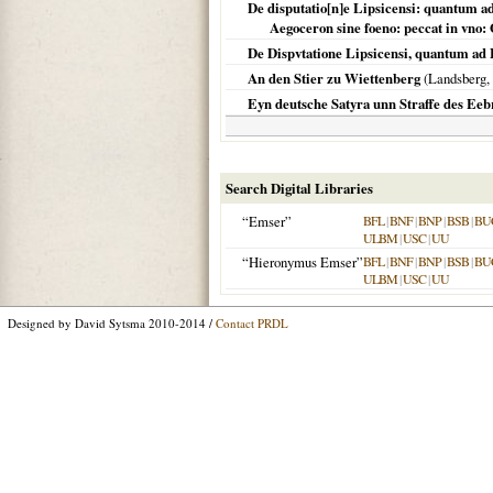
De disputatio[n]e Lipsicensi: quantum a
Aegoceron sine foeno: peccat in vno:
De Dispvtatione Lipsicensi, quantum ad 
An den Stier zu Wiettenberg
(Landsberg,
Eyn deutsche Satyra unn Straffe des Ee
Search Digital Libraries
“Emser”
BFL
|
BNF
|
BNP
|
BSB
|
BU
ULBM
|
USC
|
UU
“Hieronymus Emser”
BFL
|
BNF
|
BNP
|
BSB
|
BU
ULBM
|
USC
|
UU
Designed by David Sytsma 2010-2014 /
Contact PRDL