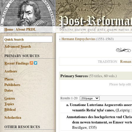
H
ome
|
About PRDL
«
Hermann Empsychovius
(1551-1563)
Advanced
S
earch
PRIMARY SOURCES
Roman 
TRADITION
R
ecent Findings
Authors
Primary Sources
(53 titles, 60 vols.)
Places
Please help edit
Publishers
Dates
G
enres
Results 1-20
T
opics
a. Uenatione Luteriana Aegocerotis asser
B
iblical
venantis Retia/ tȩla/ canes,
(
[Leipzig
:
Annotationes des hochgelerten vnd Chri
Scholastica
dem newen testament, so Emser verte
OTHER RESOURCES
Breißgaw
,
1535
)