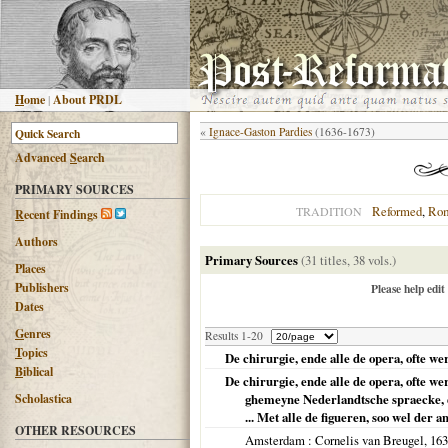
H
ome
|
About PRDL
«
Ignace-Gaston Pardies
(1636-1673)
Advanced
S
earch
PRIMARY SOURCES
Reformed
,
Rom
TRADITION
R
ecent Findings
Authors
Primary Sources
(31 titles, 38 vols.)
Places
Publishers
Please help edit
Dates
G
enres
Results 1-20
T
opics
De chirurgie, ende alle de opera, ofte w
B
iblical
De chirurgie, ende alle de opera, ofte w
Scholastica
ghemeyne Nederlandtsche spraecke, e
... Met alle de figueren, soo wel der 
OTHER RESOURCES
Amsterdam
: Cornelis van Breugel,
163