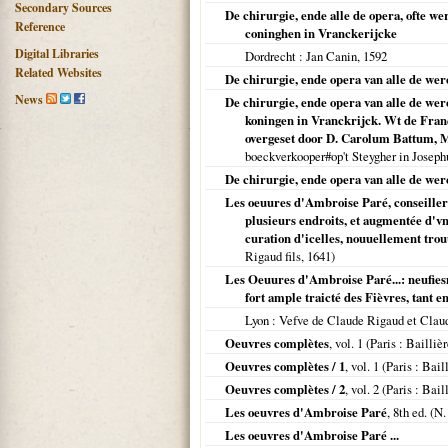
Secondary Sources
De chirurgie, ende alle de opera, ofte w
Reference
coninghen in Vranckerijcke
Digital Libraries
Dordrecht
: Jan Canin,
1592
Related Websites
De chirurgie, ende opera van alle de we
News
De chirurgie, ende opera van alle de we
koningen in Vranckrijck. Wt de Franç
overgeset door D. Carolum Battum, Med
boeckverkooper#op't Steygher in Joseph
De chirurgie, ende opera van alle de wer
Les oeuures d'Ambroise Paré, conseiller 
plusieurs endroits, et augmentée d'vn 
curation d'icelles, nouuellement trou
Rigaud fils,
1641
)
Les Oeuures d'Ambroise Paré...: neufiesm
fort ample traicté des Fièvres, tant en
Lyon
: Vefve de Claude Rigaud et Clau
Oeuvres complètes
, vol. 1 (
Paris
: Bailliè
Oeuvres complètes / 1
, vol. 1 (
Paris
: Bail
Oeuvres complètes / 2
, vol. 2 (
Paris
: Bail
Les oeuvres d'Ambroise Paré
, 8th ed. (N
Les oeuvres d'Ambroise Paré ...