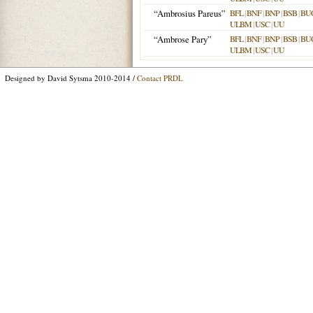
“Ambrosius Pareus”
BFL
|
BNF
|
BNP
|
BSB
|
BU
ULBM
|
USC
|
UU
“Ambrose Pary”
BFL
|
BNF
|
BNP
|
BSB
|
BU
ULBM
|
USC
|
UU
Designed by David Sytsma 2010-2014 /
Contact PRDL