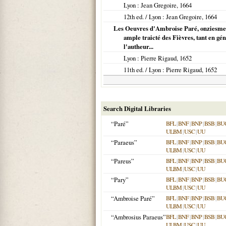
Lyon
: Jean Gregoire,
1664
12th ed. /
Lyon
: Jean Gregoire,
1664
Les Oeuvres d'Ambroise Paré, onziesme éd
ample traicté des Fièvres, tant en gé
l'autheur...
Lyon
: Pierre Rigaud,
1652
11th ed. /
Lyon
: Pierre Rigaud,
1652
Search Digital Libraries
“Paré”
BFL
|
BNF
|
BNP
|
BSB
|
BU
ULBM
|
USC
|
UU
“Paraeus”
BFL
|
BNF
|
BNP
|
BSB
|
BU
ULBM
|
USC
|
UU
“Pareus”
BFL
|
BNF
|
BNP
|
BSB
|
BU
ULBM
|
USC
|
UU
“Pary”
BFL
|
BNF
|
BNP
|
BSB
|
BU
ULBM
|
USC
|
UU
“Ambroise Paré”
BFL
|
BNF
|
BNP
|
BSB
|
BU
ULBM
|
USC
|
UU
“Ambrosius Paraeus”
BFL
|
BNF
|
BNP
|
BSB
|
BU
ULBM
|
USC
|
UU