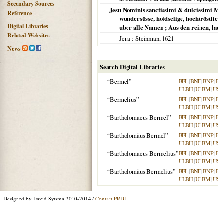
Secondary Sources
Jesu Nominis sanctissimi & dulcissimi 
Reference
wundersüsse, holdselige, hochtröstli
Digital Libraries
uber alle Namen ; Aus den reinen, lau
Related Websites
Jena
: Steinman,
1621
News
Search Digital Libraries
“Bermel”
BFL
|
BNF
|
BNP
|
ULBH
|
ULBM
|
U
“Bermelius”
BFL
|
BNF
|
BNP
|
ULBH
|
ULBM
|
U
“Bartholomaeus Bermel”
BFL
|
BNF
|
BNP
|
ULBH
|
ULBM
|
U
“Bartholomäus Bermel”
BFL
|
BNF
|
BNP
|
ULBH
|
ULBM
|
U
“Bartholomaeus Bermelius”
BFL
|
BNF
|
BNP
|
ULBH
|
ULBM
|
U
“Bartholomäus Bermelius”
BFL
|
BNF
|
BNP
|
ULBH
|
ULBM
|
U
Designed by David Sytsma 2010-2014 /
Contact PRDL