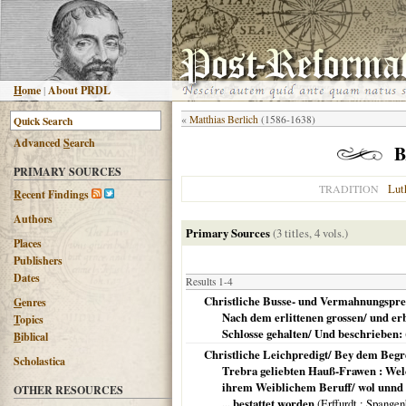
H
ome
|
About PRDL
«
Matthias Berlich
(1586-1638)
Advanced
S
earch
B
PRIMARY SOURCES
Lut
TRADITION
R
ecent Findings
Authors
Primary Sources
(3 titles, 4 vols.)
Places
Publishers
Dates
Results 1-4
Christliche Busse- und Vermahnungspred
G
enres
Nach dem erlittenen grossen/ und e
T
opics
Schlosse gehalten/ Und beschrieben:
B
iblical
Christliche Leichpredigt/ Bey dem Begre
Scholastica
Trebra geliebten Hauß-Frawen : Welc
ihrem Weiblichem Beruff/ wol unnd s
OTHER RESOURCES
... bestattet worden
(
Erffurdt
: Spangen