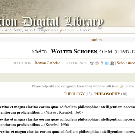
Authors
Wolter Schopen
, O.F.M. (fl.1697-1
Roman Catholic
|
Scholastic
TRADITION
REFERENCE
Please help edit and categorize these titles with the edit icon
on the 
THEOLOGY
(13)
|
PHILOSOPHY
(18)
vitas et magna claritas eorum quae ad facilem philosophiae intelligentiam necessa
entiorum proficientibus ...
(
Nissae
: Krembsl,
1696
)
vitas et magna claritas eorum quae ad facilem philosophiae intelligentiam necess
entiorum proficientibus ...
(Krembsl,
1696
)
itas et magna claritas eorum quae ad facilem philosophiae intelligentiam necessa