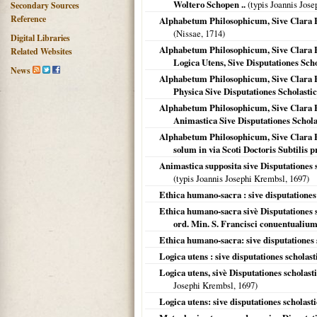
Woltero Schopen ..
(typis Joannis Jose
Secondary Sources
Reference
Alphabetum Philosophicum, Sive Clara B
(
Nissae
,
1714
)
Digital Libraries
Alphabetum Philosophicum, Sive Clara B
Related Websites
Logica Utens, Sive Disputationes Sch
News
Alphabetum Philosophicum, Sive Clara B
Physica Sive Disputationes Scholasti
Alphabetum Philosophicum, Sive Clara B
Animastica Sive Disputationes Scho
Alphabetum Philosophicum, Sive Clara B
solum in via Scoti Doctoris Subtilis p
Animastica supposita sive Disputationes 
(typis Joannis Josephi Krembsl,
1697
)
Ethica humano-sacra : sive disputatione
Ethica humano-sacra sivè Disputationes 
ord. Min. S. Francisci conuentualium,
Ethica humano-sacra: sive disputationes
Logica utens : sive disputationes schola
Logica utens, sivè Disputationes scholas
Josephi Krembsl,
1697
)
Logica utens: sive disputationes scholas