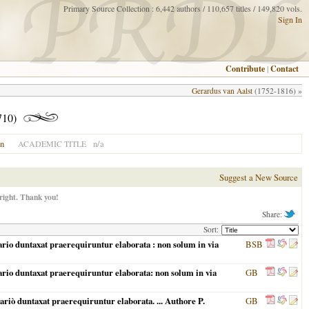
Primary Source Collection : 6,442 authors / 110,657 titles / 149,820 vols.
Sign In
Contribute
|
Contact
Gerardus van Aalst
(1752-1816) »
710)
on
n/a
ACADEMIC TITLE
Suggest a New Source
right. Thank you!
Share:
Sort:
rio duntaxat praerequiruntur elaborata : non solum in via
BSB
ario duntaxat praerequiruntur elaborata: non solum in via
GB
riò duntaxat praerequiruntur elaborata. ... Authore P.
GB