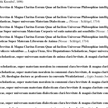
phi Krembsl',
1696
)
revitas & Magna Claritas Eorum Quae ad facilem Universae Philosophiae intellige
revitas & Magna Claritas Eorum Quae ad facilem Universae Philosophiae intellige
olasticae, Super universam Materiam Dialecticam ...
(
Nissae
: Schlögel,
1714
)
revitas & Magna Claritas Eorum Quae ad facilem Universae Philosophiae intellige
cae Super universam Materiam Corporis vel entis naturalis aut sensibilis
(
Nissae
: 
revitas & Magna Claritas Eorum Quae ad facilem Universae Philosophiae intellige
lasticae Super Materam Librorum de Anima
(
Nissae
: Schlögel,
1714
)
revitas & Magna Claritas Eorum Quae ad facilem Universae Philosophiae intelli
roficere volentibus .... Logica Utens, Sive Disputationes Scholasticae, Super univers
scholasticae, super universam materiam de anima clarâ brvitate, & magnâ claritate 
s scholasticae, super materiam moralem in communi clara brevitate & magna clarita
scholasticae, super materiam moralem in communi clara brevitate, & magna claritat
 SS. theologiae doctore ac professore in conventu Wratislaviensi ..
(typis Joannis J
 scholasticae, super materiam moralem in communi clara brevitate & magna clarita
sticae, super universam materiam dialecticam clara brevitate & magna claritate conc
ticae, super universam materiam dialecticam clarâ brevitate & magnâ claritate conci
ticae, super universam materiam dialecticam clara brevitate & magna claritate conc