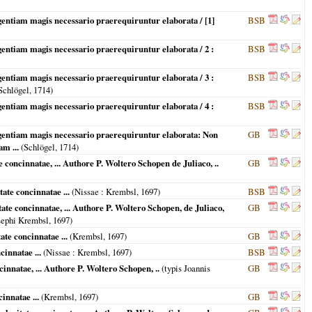
ntiam magis necessario praerequiruntur elaborata / [1]
BSB
ntiam magis necessario praerequiruntur elaborata / 2 :
BSB
ntiam magis necessario praerequiruntur elaborata / 3 :
BSB
Schlögel,
1714
)
ntiam magis necessario praerequiruntur elaborata / 4 :
BSB
gentiam magis necessario praerequiruntur elaborata: Non
GB
am ...
(Schlögel,
1714
)
concinnatae, ... Authore P. Woltero Schopen de Juliaco, ..
GB
te concinnatae ...
(
Nissae
: Krembsl,
1697
)
BSB
e concinnatae, ... Authore P. Woltero Schopen, de Juliaco,
GB
osephi Krembsl,
1697
)
te concinnatae ...
(Krembsl,
1697
)
GB
innatae ...
(
Nissae
: Krembsl,
1697
)
BSB
nnatae, ... Authore P. Woltero Schopen, ..
(typis Joannis
GB
innatae ...
(Krembsl,
1697
)
GB