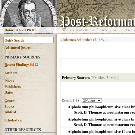
H
ome
|
About PRDL
«
Johannes Schoonheit
(fl.1689-)
Advanced
S
earch
PRIMARY SOURCES
R
ecent Findings
Authors
Primary Sources
(30 titles, 31 vols.)
Places
Publishers
Dates
G
enres
Results 1-18
T
opics
Alphabetum philosophicum sive clara bre
B
iblical
Scoti, D. Thomae ac neutristarum rec
Alphabetum philosophicum sive clara bre
Scholastica
Scoti, D. Thomae ac neutristarum rec
OTHER RESOURCES
Alphabetum philosophicum sive Clara brev