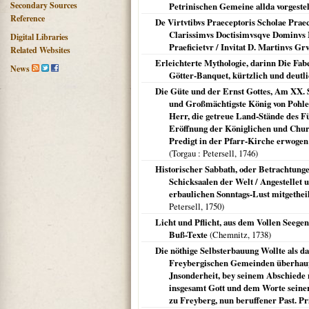
Secondary Sources
Petrinischen Gemeine allda vorgeste
Reference
De Virtvtibvs Praeceptoris Scholae Prae
Clarissimvs Doctisimvsqve Dominvs M
Digital Libraries
Praeficietvr / Invitat D. Martinvs Gr
Related Websites
Erleichterte Mythologie, darinn Die Fa
News
Götter-Banquet, kürtzlich und deutli
Die Güte und der Ernst Gottes, Am XX. So
und Großmächtigste König von Pohlen
Herr, die getreue Land-Stände des F
Eröffnung der Königlichen und Churf
Predigt in der Pfarr-Kirche erwogen 
(
Torgau
: Petersell,
1746
)
Historischer Sabbath, oder Betrachtung
Schicksaalen der Welt / Angestellet
erbaulichen Sonntags-Lust mitgetheil
Petersell,
1750
)
Licht und Pflicht, aus dem Vollen Seege
Buß-Texte
(
Chemnitz
,
1738
)
Die nöthige Selbsterbauung Wollte als da
Freybergischen Gemeinden überhaup
Jnsonderheit, bey seinem Abschiede n
insgesamt Gott und dem Worte seine
zu Freyberg, nun beruffener Past. P