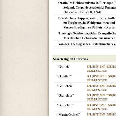
Oratio De Hobbesianismo In Plerisque Jv
Solenni, Corporis Academici Panegyri 
(
Torgaviae
: Petersell,
1744
)
Priesterliche Lippen, Zum Preiße Gotte
zu Freyberg, Jn Wohlgemeinten und 
Vesper-Prediger zu St. Petri
(
Dresden
Theologia Symbolica, Oder Evangelische
Moralischen Lehr-Sätze aus unseren 
Von der Theologischen Pedantmacherey
Search Digital Libraries
“Grulich”
BFL
|
BNF
|
BNP
|
BSB
|
B
ULBM
|
USC
|
UU
“Gruhlich”
BFL
|
BNF
|
BNP
|
BSB
|
B
ULBM
|
USC
|
UU
“Grulichen”
BFL
|
BNF
|
BNP
|
BSB
|
B
ULBM
|
USC
|
UU
“Grulichius”
BFL
|
BNF
|
BNP
|
BSB
|
B
ULBM
|
USC
|
UU
“Grulichus”
BFL
|
BNF
|
BNP
|
BSB
|
B
ULBM
|
USC
|
UU
“Martin Grulich”
BFL
|
BNF
|
BNP
|
BSB
|
B