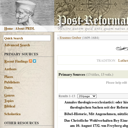
H
ome
|
About PRDL
«
Erasmus Gruber
(1609-1684)
Advanced
S
earch
PRIMARY SOURCES
Luther
TRADITION
R
ecent Findings
Authors
Primary Sources
(13 titles, 13 vols.)
Places
Publishers
Please help edit
Dates
G
enres
Results 1-13
T
opics
Annales theologico-ecclesiastici: oder h
B
iblical
theologischen Sachen seit der Reform
Bibel-Historie, Mit Angenehmen, nützli
Scholastica
Das Christliche Wohlverhalten Bey Eine
OTHER RESOURCES
am 10. August 1732. von Freyberg ab