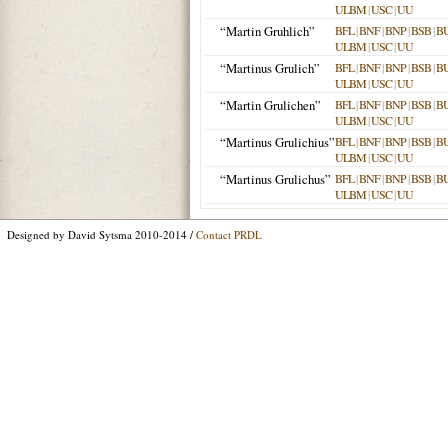
ULBM
|
USC
|
UU
“Martin Gruhlich”
BFL
|
BNF
|
BNP
|
BSB
|
B
ULBM
|
USC
|
UU
“Martinus Grulich”
BFL
|
BNF
|
BNP
|
BSB
|
B
ULBM
|
USC
|
UU
“Martin Grulichen”
BFL
|
BNF
|
BNP
|
BSB
|
B
ULBM
|
USC
|
UU
“Martinus Grulichius”
BFL
|
BNF
|
BNP
|
BSB
|
B
ULBM
|
USC
|
UU
“Martinus Grulichus”
BFL
|
BNF
|
BNP
|
BSB
|
B
ULBM
|
USC
|
UU
Designed by David Sytsma 2010-2014 /
Contact PRDL