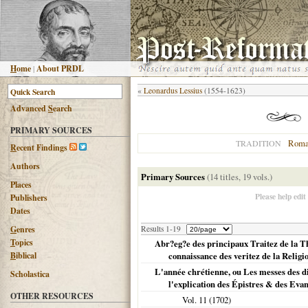
H
ome
|
About PRDL
«
Leonardus Lessius
(1554-1623)
Advanced
S
earch
PRIMARY SOURCES
Roma
TRADITION
R
ecent Findings
Authors
Primary Sources
(14 titles, 19 vols.)
Places
Please help edit
Publishers
Dates
G
enres
Results 1-19
T
opics
Abr?eg?e des principaux Traitez de la The
B
iblical
connaissance des veritez de la Relig
L'année chrétienne, ou Les messes des dim
Scholastica
l'explication des Épistres & des Evangi
OTHER RESOURCES
Vol. 11 (
1702
)