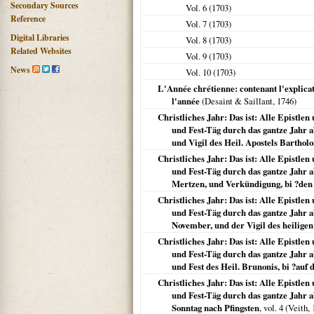
Secondary Sources
Vol. 6 (
1703
)
Reference
Vol. 7 (
1703
)
Digital Libraries
Vol. 8 (
1703
)
Related Websites
Vol. 9 (
1703
)
News
Vol. 10 (
1703
)
L'Année chrétienne: contenant l'explicatio
l'année
(Desaint & Saillant,
1746
)
Christliches Jahr: Das ist: Alle Epistl
und Fest-Täg durch das gantze Jahr ab
und Vigil des Heil. Apostels Bartholom
Christliches Jahr: Das ist: Alle Epistl
und Fest-Täg durch das gantze Jahr ab
Mertzen, und Verkündigung, bi ?den
Christliches Jahr: Das ist: Alle Epistl
und Fest-Täg durch das gantze Jahr ab
November, und der Vigil des heiligen 
Christliches Jahr: Das ist: Alle Epistl
und Fest-Täg durch das gantze Jahr ab
und Fest des Heil. Brunonis, bi ?auf 
Christliches Jahr: Das ist: Alle Epistl
und Fest-Täg durch das gantze Jahr a
Sonntag nach Pfingsten
, vol. 4 (Veith,