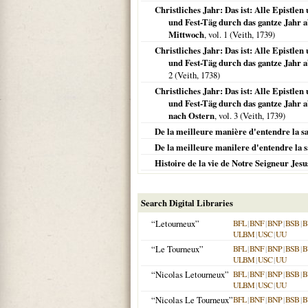
Christliches Jahr: Das ist: Alle Epistl
und Fest-Täg durch das gantze Jahr a
Mittwoch
, vol. 1 (Veith,
1739
)
Christliches Jahr: Das ist: Alle Epistl
und Fest-Täg durch das gantze Jahr 
2 (Veith,
1738
)
Christliches Jahr: Das ist: Alle Epistl
und Fest-Täg durch das gantze Jahr a
nach Ostern
, vol. 3 (Veith,
1739
)
De la meilleure manière d'entendre la sa
De la meilleure manilere d'entendre la 
Histoire de la vie de Notre Seigneur Jesu
Search Digital Libraries
“Letourneux”
BFL
|
BNF
|
BNP
|
BSB
|
B
ULBM
|
USC
|
UU
“Le Tourneux”
BFL
|
BNF
|
BNP
|
BSB
|
B
ULBM
|
USC
|
UU
“Nicolas Letourneux”
BFL
|
BNF
|
BNP
|
BSB
|
B
ULBM
|
USC
|
UU
“Nicolas Le Tourneux”
BFL
|
BNF
|
BNP
|
BSB
|
B