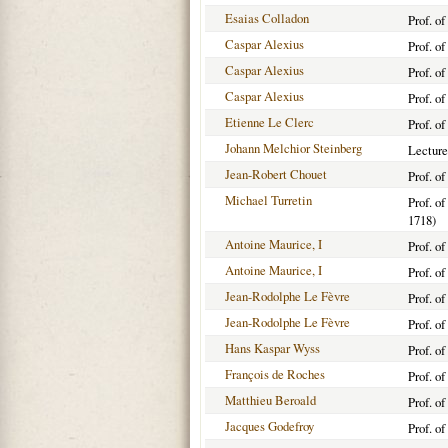
Esaias Colladon
Prof. o
Caspar Alexius
Prof. o
Caspar Alexius
Prof. o
Caspar Alexius
Prof. o
Etienne Le Clerc
Prof. o
Johann Melchior Steinberg
Lecture
Jean-Robert Chouet
Prof. o
Michael Turretin
Prof. o
1718)
Antoine Maurice, I
Prof. o
Antoine Maurice, I
Prof. o
Jean-Rodolphe Le Fèvre
Prof. o
Jean-Rodolphe Le Fèvre
Prof. o
Hans Kaspar Wyss
Prof. o
François de Roches
Prof. o
Matthieu Beroald
Prof. o
Jacques Godefroy
Prof. o