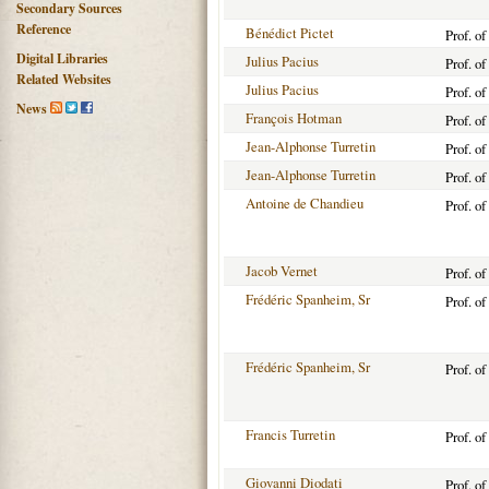
Secondary Sources
Reference
Bénédict Pictet
Prof. o
Digital Libraries
Julius Pacius
Prof. o
Related Websites
Julius Pacius
Prof. o
News
François Hotman
Prof. o
Jean-Alphonse Turretin
Prof. o
Jean-Alphonse Turretin
Prof. o
Antoine de Chandieu
Prof. o
Jacob Vernet
Prof. o
Frédéric Spanheim, Sr
Prof. o
Frédéric Spanheim, Sr
Prof. o
Francis Turretin
Prof. o
Giovanni Diodati
Prof. o