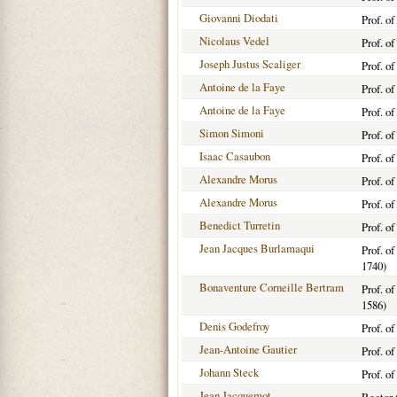
Giovanni Diodati
Prof. o
Nicolaus Vedel
Prof. o
Joseph Justus Scaliger
Prof. of
Antoine de la Faye
Prof. o
Antoine de la Faye
Prof. o
Simon Simoni
Prof. o
Isaac Casaubon
Prof. o
Alexandre Morus
Prof. o
Alexandre Morus
Prof. o
Benedict Turretin
Prof. o
Jean Jacques Burlamaqui
Prof. o
1740)
Bonaventure Corneille Bertram
Prof. o
1586)
Denis Godefroy
Prof. o
Jean-Antoine Gautier
Prof. o
Johann Steck
Prof. o
Jean Jacquemot