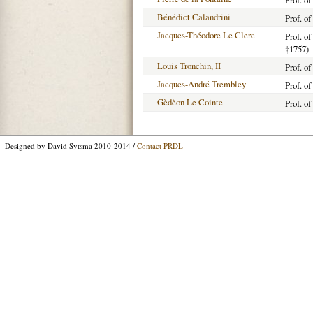
Prof. o
Bénédict Calandrini
Prof. o
Jacques-Théodore Le Clerc
Prof. o
†
1757)
Louis Tronchin, II
Prof. o
Jacques-André Trembley
Prof. o
Gèdèon Le Cointe
Prof. o
Designed by David Sytsma 2010-2014 /
Contact PRDL