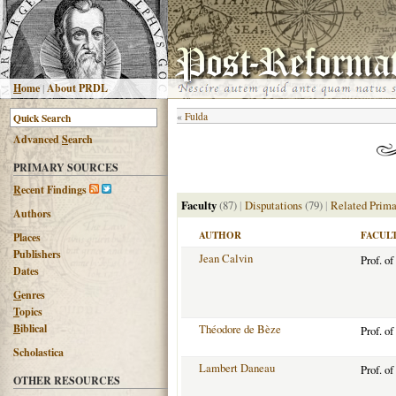
H
ome
|
About PRDL
«
Fulda
Advanced
S
earch
PRIMARY SOURCES
R
ecent Findings
Faculty
(87)
|
Disputations
(79)
|
Related Prima
Authors
AUTHOR
FACUL
Places
Publishers
Jean Calvin
Prof. o
Dates
G
enres
T
opics
B
iblical
Théodore de Bèze
Prof. o
Scholastica
Lambert Daneau
Prof. o
OTHER RESOURCES