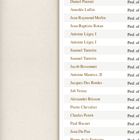
Daniel Puerari
Prof. o
Amedée Lullin
Prof. o
Jean Raymond Merlin
Prof. o
Jean-Baptiste Rotan
Prof. o
Antoine Léger, I
Prof. o
Antoine Léger, I
Prof. o
Samuel Turretin
Prof. o
Samuel Turretin
Prof. o
Jacob Bessonnet
Prof. o
Antoine Maurice, II
Prof. o
Jacques Des Bordes
Prof. of
Job Veirac
Prof. o
Alexander Brisson
Prof. o
Pierre Chevalier
Prof. o
Charles Perrot
Prof. o
Paul Bacuet
Prof. o
Jean Du Pan
Prof. o
Pierre de la Fontaine