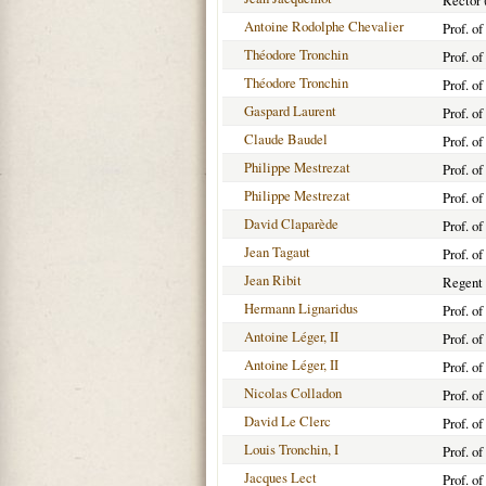
Rector 
Antoine Rodolphe Chevalier
Prof. o
Théodore Tronchin
Prof. o
Théodore Tronchin
Prof. o
Gaspard Laurent
Prof. o
Claude Baudel
Prof. of
Philippe Mestrezat
Prof. o
Philippe Mestrezat
Prof. o
David Claparède
Prof. o
Jean Tagaut
Prof. o
Jean Ribit
Regent 
Hermann Lignaridus
Prof. o
Antoine Léger, II
Prof. o
Antoine Léger, II
Prof. o
Nicolas Colladon
Prof. o
David Le Clerc
Prof. o
Louis Tronchin, I
Prof. o
Jacques Lect
Prof. o