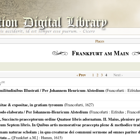
Places
Frankfurt am Main
‹ Prev
4
Next ›
1
2
3
DE
ilitudinibus Illustrati / Per Johannem Henricum Alstedium
(
Francofurti
: Eifridu
itae & expositae, in gratiam tyronum
(
Francofurti
,
1627
)
do elaborata / Per Iohannem-Henricum Alstedium
(
Francofurti : Eifridus ; Francof
Succincto praeceptorum ordine Quatuor libris adornatum. II. Maius, pleniore 
um Septem libris. In Quibus artis memorativae praecepta plene & methodice tradu
simam naturae scholam ; in qua creaturae dei communi sermone ad omnes pariter do
ata ...
(
[Frankfurt a.M.]
: Humm,
1615
)