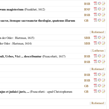
BSB
 novum magisterium
(
Frankfurt
,
1612
)
BNF
BSB
acræ, itemque sacrosanctæ theologiæ, quatenus illarum
GB
[
Reformed
]
n der Oder
: Hartman,
1615
)
SBB
der Oder
: Hartman,
1614
)
SBB
[
Lutheran
]
i, Urbes, Vici ... describuntur
(
Francofurti
,
1617
)
BSB
BSB
[
Reformed
]
BSB
BSB
GB
s et judaici juris, ...
(
Francofurti
: apud Christophorum
GB
[
Reformed
]