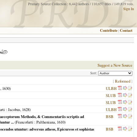
Primary Source Collection : 6,442 authors / 110,657 titles / 149,819 vols.
Sign In
Contribute
|
Contact
Suggest a New Source
Sort:
[
Reformed
]
s,
1630
)
ULBH
SLUB
SLUB
urti
: Jacobus,
1628
)
ULBH
praeceptorum Methodo, & Commentariis scriptis ad
BSB
ntur ...
(
Francofurti
: Paltheniana,
1610
)
cendos utuntur: adversus atheos, Epicureos et sophistas
BSB