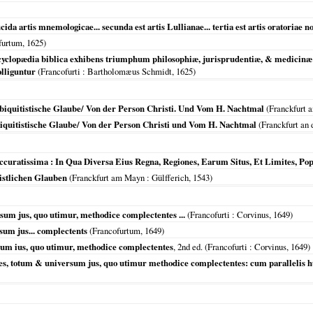
ida artis mnemologicae... secunda est artis Lullianae... tertia est artis oratoriae
furtum
,
1625
)
lopædia biblica exhibens triumphum philosophiæ, jurisprudentiæ, & medicinæ s
olliguntur
(
Francofurti
: Bartholomæus Schmidt,
1625
)
biquitistische Glaube/ Von der Person Christi. Und Vom H. Nachtmal
(
Franckfurt a
iquitistische Glaube/ Von der Person Christi und Vom H. Nachtmal
(
Franckfurt an 
curatissima : In Qua Diversa Eius Regna, Regiones, Earum Situs, Et Limites, Popul
istlichen Glauben
(
Franckfurt am Mayn
: Gülfferich,
1543
)
rsum jus, quo utimur, methodice complectentes ...
(
Francofurti
: Corvinus,
1649
)
rsum jus... complectents
(
Francofurtum
,
1649
)
rsum ius, quo utimur, methodice complectentes
, 2nd ed. (
Francofurti
: Corvinus,
1649
)
res, totum & universum jus, quo utimur methodice complectentes: cum parallelis huju