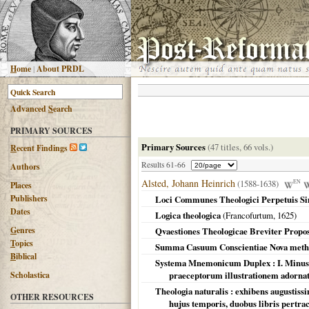
H
ome
|
About PRDL
Advanced
S
earch
PRIMARY SOURCES
Primary Sources
(47 titles, 66 vols.)
R
ecent Findings
Results 61-66
Authors
Alsted, Johann Heinrich
(1588-1638)
EN
Places
Publishers
Loci Communes Theologici Perpetuis Sim
Dates
Logica theologica
(
Francofurtum
,
1625
)
G
enres
Qvaestiones Theologicae Breviter Propos
T
opics
Summa Casuum Conscientiae Nova metho
B
iblical
Systema Mnemonicum Duplex : I. Minus, 
Scholastica
praeceptorum illustrationem adornat
Theologia naturalis : exhibens augustis
OTHER RESOURCES
hujus temporis, duobus libris pertract