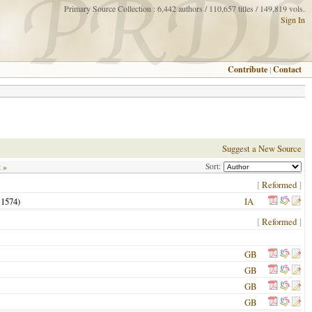
Primary Source Collection : 6,442 authors / 110,657 titles / 149,819 vols.
Sign In
Contribute
|
Contact
Suggest a New Source
Sort:
t »
[
Reformed
]
,
1574
)
IA
[
Reformed
]
GB
GB
GB
GB