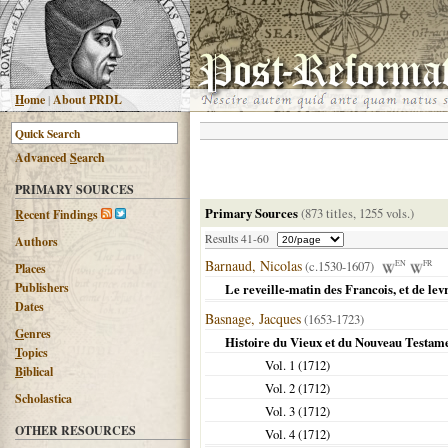
H
ome
|
About PRDL
Advanced
S
earch
PRIMARY SOURCES
Primary Sources
(873 titles, 1255 vols.)
R
ecent Findings
Results 41-60
Authors
Barnaud, Nicolas
(c.1530-1607)
EN
FR
Places
Publishers
Le reveille-matin des Francois, et de levr
Dates
Basnage, Jacques
(1653-1723)
G
enres
Histoire du Vieux et du Nouveau Testam
T
opics
Vol. 1 (
1712
)
B
iblical
Vol. 2 (
1712
)
Scholastica
Vol. 3 (
1712
)
OTHER RESOURCES
Vol. 4 (
1712
)