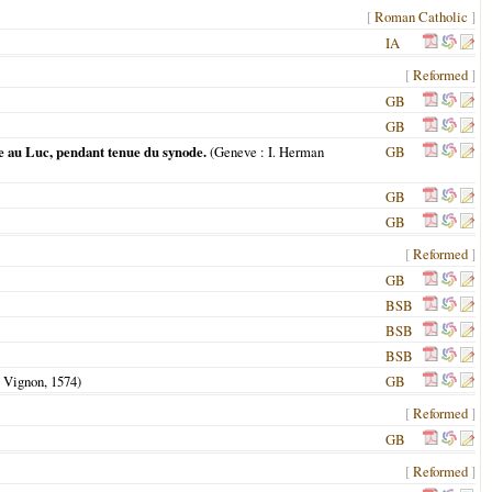
[
Roman Catholic
]
IA
[
Reformed
]
GB
GB
ce au Luc, pendant tenue du synode.
(
Geneve
: I. Herman
GB
GB
GB
[
Reformed
]
GB
BSB
BSB
BSB
. Vignon,
1574
)
GB
[
Reformed
]
GB
[
Reformed
]