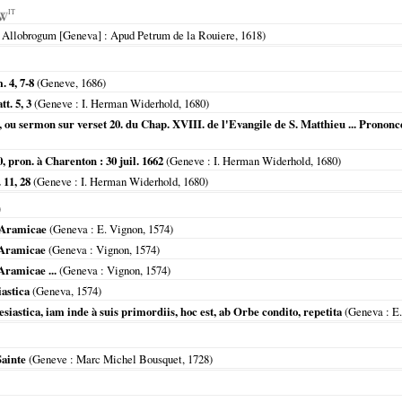
IT
 Allobrogum [Geneva]
: Apud Petrum de la Rouiere,
1618
)
 4, 7-8
(
Geneve
,
1686
)
t. 5, 3
(
Geneve
: I. Herman Widerhold,
1680
)
, ou sermon sur verset 20. du Chap. XVIII. de l'Evangile de S. Matthieu ... Pronon
, pron. à Charenton : 30 juil. 1662
(
Geneve
: I. Herman Widerhold,
1680
)
 11, 28
(
Geneve
: I. Herman Widerhold,
1680
)
)
 Aramicae
(
Geneva
: E. Vignon,
1574
)
 Aramicae
(
Geneva
: Vignon,
1574
)
ramicae ...
(
Geneva
: Vignon,
1574
)
iastica
(
Geneva
,
1574
)
siastica, iam inde à suis primordiis, hoc est, ab Orbe condito, repetita
(
Geneva
: E
Sainte
(
Geneve
: Marc Michel Bousquet,
1728
)