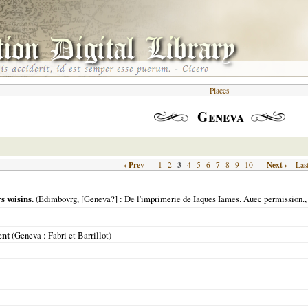
Places
Geneva
‹ Prev
3
Next ›
1
2
4
5
6
7
8
9
10
Las
s voisins.
(
Edimbovrg, [Geneva?]
: De l'imprimerie de Iaques Iames. Auec permission.
ent
(
Geneva
: Fabri et Barrillot)