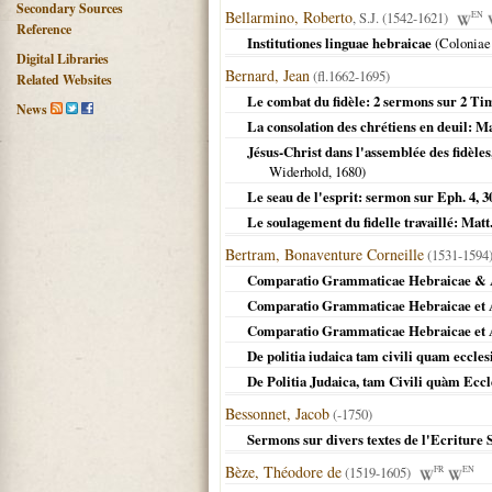
Secondary Sources
Bellarmino, Roberto
, S.J. (1542-1621)
EN
Reference
Institutiones linguae hebraicae
(
Coloniae
Digital Libraries
Bernard, Jean
(fl.1662-1695)
Related Websites
Le combat du fidèle: 2 sermons sur 2 Tim.
News
La consolation des chrétiens en deuil: Mat
Jésus-Christ dans l'assemblée des fidèles
Widerhold,
1680
)
Le seau de l'esprit: sermon sur Eph. 4, 30
Le soulagement du fidelle travaillé: Matt.
Bertram, Bonaventure Corneille
(1531-1594
Comparatio Grammaticae Hebraicae &
Comparatio Grammaticae Hebraicae et
Comparatio Grammaticae Hebraicae et A
De politia iudaica tam civili quam eccles
De Politia Judaica, tam Civili quàm Eccle
Bessonnet, Jacob
(-1750)
Sermons sur divers textes de l'Ecriture 
Bèze, Théodore de
(1519-1605)
FR
EN