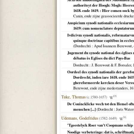
authoriteyt der Hoogh: Mogh: Heeren
1618. ende 1619. : Hier comen oock by
Canin, ende zijne geassocieerde drucke
Auspicium synodi nationalis ecclesiaru
1619: cum nomenclatore deputatoru
Ivdicivm synodi nationalis, reformatarvm
quinque doctrinae capitibus in eccle
(
Dordrechti
: Apud Ioannem Berewout, 
Jugement du synode national des églises r
débatus ès Eglises du dict Pays-Bas
Dordrecht
: J. Berewout & F. Borsaler,
Oordeel des synodi nationalis der gere
Dordrecht, inden iare 1618. ende 1619
ghereformeerde kercken deser Vereeni
Berewout, ende zijne medestanders,
16
Tuke, Thomas
(c.1580-1657)
EN
De Conincklicke wech tot den Hemel ofte
menschen [...]
(
Dordrecht
: Joris Water
Udemans, Godefridus
(1582-1649)
NL
'Tgeestelyck Roer van't Coopmans schip
Noodige verbeteringe: dat is, schriftma