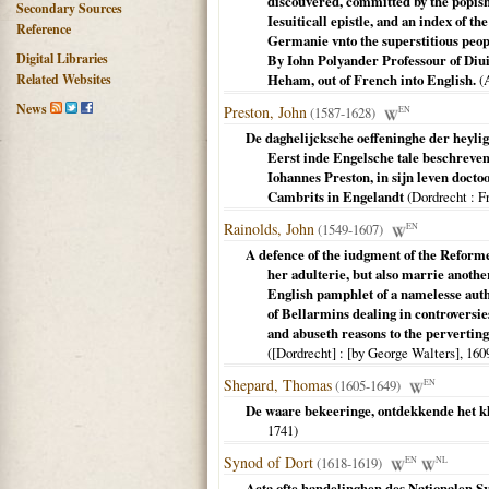
discouvered, committed by the popish 
Secondary Sources
Iesuiticall epistle, and an index of t
Reference
Germanie vnto the superstitious peop
Digital Libraries
By Iohn Polyander Professour of Diui
Related Websites
Heham, out of French into English.
(
News
Preston, John
(1587-1628)
EN
De daghelijcksche oeffeninghe der heylig
Eerst inde Engelsche tale beschreve
Iohannes Preston, in sijn leven docto
Cambrits in Engelandt
(
Dordrecht
: F
Rainolds, John
(1549-1607)
EN
A defence of the iudgment of the Reforme
her adulterie, but also marrie anothe
English pamphlet of a namelesse auth
of Bellarmins dealing in controversies
and abuseth reasons to the perverting
(
[Dordrecht]
: [by George Walters],
160
Shepard, Thomas
(1605-1649)
EN
De waare bekeeringe, ontdekkende het kl
1741
)
Synod of Dort
(1618-1619)
EN
NL
Acta ofte handelinghen des Nationalen 