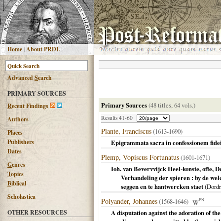
H
ome
|
About PRDL
Advanced
S
earch
PRIMARY SOURCES
Primary Sources
(48 titles, 64 vols.)
R
ecent Findings
Results 41-60
Authors
Plante, Franciscus
(1613-1690)
Places
Publishers
Epigrammata sacra in confessionem fidei
Dates
Plemp, Vopiscus Fortunatus
(1601-1671)
G
enres
Ioh. van Bevervvijck Heel-konste, ofte, 
T
opics
Verhandeling der spieren : by de wel
B
iblical
seggen en te hantwercken staet
(
Dordr
Scholastica
Polyander, Johannes
(1568-1646)
EN
OTHER RESOURCES
A disputation against the adoration of th