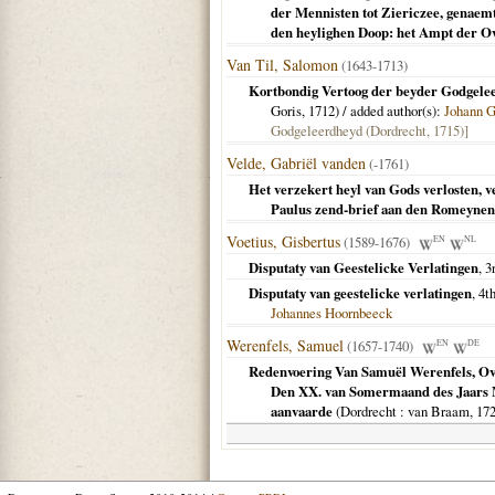
der Mennisten tot Ziericzee, genaemt,
den heylighen Doop: het Ampt der Ov
Van Til, Salomon
(1643-1713)
Kortbondig Vertoog der beyder Godgelee
Goris,
1712
) / added author(s):
Johann G
Godgeleerdheyd (Dordrecht, 1715)]
Velde, Gabriël vanden
(-1761)
Het verzekert heyl van Gods verlosten, ve
Paulus zend-brief aan den Romeynen
Voetius, Gisbertus
(1589-1676)
EN
NL
Disputaty van Geestelicke Verlatingen
, 3
Disputaty van geestelicke verlatingen
, 4t
Johannes Hoornbeeck
Werenfels, Samuel
(1657-1740)
EN
DE
Redenvoering Van Samuël Werenfels, O
Den XX. van Somermaand des Jaars 
aanvaarde
(
Dordrecht
: van Braam,
17