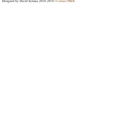
Designed by David Sytsma 2010-2014 /
Contact PRDL