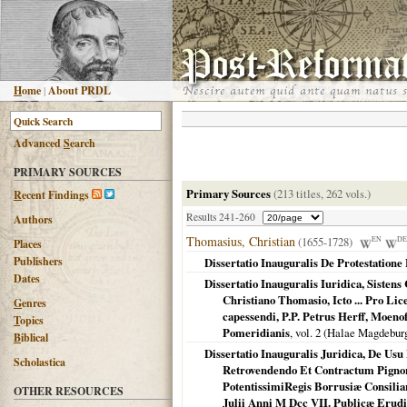
H
ome
|
About PRDL
Advanced
S
earch
PRIMARY SOURCES
Primary Sources
(213 titles, 262 vols.)
R
ecent Findings
Results 241-260
Authors
Thomasius, Christian
(1655-1728)
EN
DE
Places
Publishers
Dissertatio Inauguralis De Protestatione
Dates
Dissertatio Inauguralis Iuridica, Sisten
Christiano Thomasio, Icto ... Pro Li
G
enres
capessendi, P.P. Petrus Herff, Moen
T
opics
Pomeridianis
, vol. 2 (
Halae Magdebur
B
iblical
Dissertatio Inauguralis Juridica, De Us
Scholastica
Retrovendendo Et Contractum Pignora
PotentissimiRegis Borrusiæ Consiliari
OTHER RESOURCES
Julii Anni M Dcc VII. Publicæ Erudit