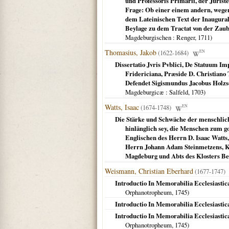
und Professoris Primarii, der Jurist
Frage: Ob einer einem andern, wege
dem Lateinischen Text der Inaugural-
Beylage zu dem Tractat von der Zau
Magdeburgischen
: Renger,
1711
)
Thomasius, Jakob
(1622-1684)
EN
Dissertatio Jvris Pvblici, De Statuum Im
Fridericiana, Præside D. Christiano T
Defendet Sigismundus Jacobus Holzs
Magdeburgicæ
: Salfeld,
1703
)
Watts, Isaac
(1674-1748)
EN
Die Stärke und Schwäche der menschlich
hinlänglich sey, die Menschen zum go
Englischen des Herrn D. Isaac Watts,
Herrn Johann Adam Steinmetzens, Kö
Magdeburg und Abts des Klosters B
Weismann, Christian Eberhard
(1677-1747)
Introductio In Memorabilia Ecclesiastica
Orphanotropheum,
1745
)
Introductio In Memorabilia Ecclesiastica
Introductio In Memorabilia Ecclesiastica
Orphanotropheum,
1745
)