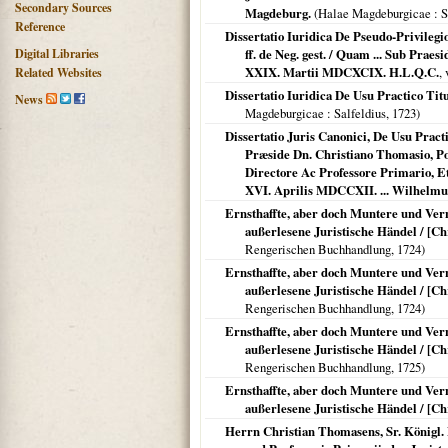
Secondary Sources
Magdeburg.
(
Halae Magdeburgicae
: S
Reference
Dissertatio Iuridica De Pseudo-Privilegi
Digital Libraries
ff. de Neg. gest. / Quam ... Sub Praes
XXIX. Martii MDCXCIX. H.L.Q.C.
, 
Related Websites
Dissertatio Iuridica De Usu Practico Titu
News
Magdeburgicae
: Salfeldius,
1723
)
Dissertatio Juris Canonici, De Usu Pract
Præside Dn. Christiano Thomasio, Pot
Directore Ac Professore Primario, E
XVI. Aprilis MDCCXII. ... Wilhelmus
Ernsthaffte, aber doch Muntere und Ve
außerlesene Juristische Händel / [C
Rengerischen Buchhandlung
,
1724
)
Ernsthaffte, aber doch Muntere und Ve
außerlesene Juristische Händel / [C
Rengerischen Buchhandlung
,
1724
)
Ernsthaffte, aber doch Muntere und Ve
außerlesene Juristische Händel / [C
Rengerischen Buchhandlung
,
1725
)
Ernsthaffte, aber doch Muntere und Ve
außerlesene Juristische Händel / [C
Herrn Christian Thomasens, Sr. Königl. 