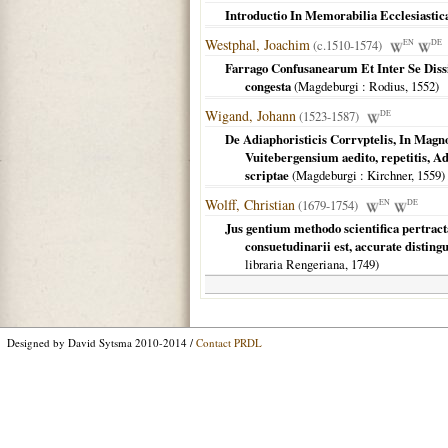
Introductio In Memorabilia Ecclesiastica
Westphal, Joachim
(c.1510-1574)
EN
DE
Farrago Confusanearum Et Inter Se Dis
congesta
(
Magdeburgi
: Rodius,
1552
)
Wigand, Johann
(1523-1587)
DE
De Adiaphoristicis Corrvptelis, In Magn
Vuitebergensium aedito, repetitis, A
scriptae
(
Magdeburgi
: Kirchner,
1559
)
Wolff, Christian
(1679-1754)
EN
DE
Jus gentium methodo scientifica pertracta
consuetudinarii est, accurate distingu
libraria Rengeriana,
1749
)
Designed by David Sytsma 2010-2014 /
Contact PRDL