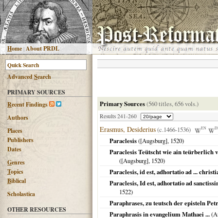
H
ome
|
About PRDL
Advanced
S
earch
PRIMARY SOURCES
Primary Sources
(560 titles, 656 vols.)
R
ecent Findings
Results 241-260
Authors
Erasmus, Desiderius
(c.1466-1536)
EN
D
Places
Publishers
Paraclesis
(
[Augsburg]
,
1520
)
Dates
Paraclesis Teütscht wie ain teürberlich 
(
[Augsburg]
,
1520
)
G
enres
T
opics
Paraclesis, id est, adhortatio ad ... chri
B
iblical
Paraclesis, Id est, adhortatio ad sancti
1522
)
Scholastica
Paraphrases, zu teutsch der episteln Petri
OTHER RESOURCES
Paraphrasis in evangelium Mathaei ...
(
A