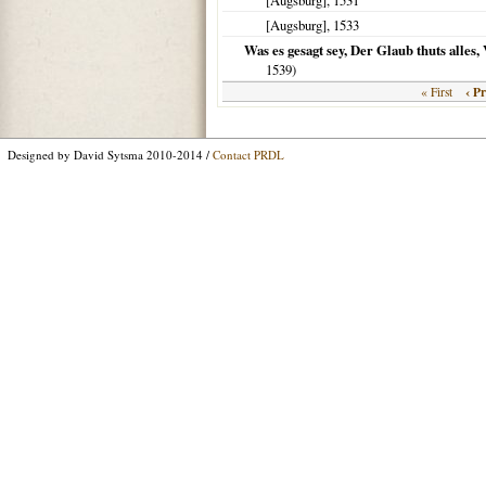
[Augsburg]
,
1531
[Augsburg]
,
1533
Was es gesagt sey, Der Glaub thuts alle
1539
)
‹ P
« First
Designed by David Sytsma 2010-2014 /
Contact PRDL