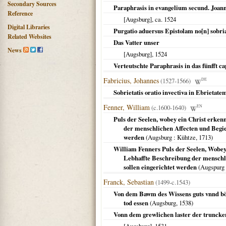
Secondary Sources
Paraphrasis in evangelium secund. Joa
Reference
[Augsburg]
, ca.
1524
Digital Libraries
Purgatio aduersus Epistolam no[n] sobr
Related Websites
Das Vatter unser
News
[Augsburg]
,
1524
Verteutschte Paraphrasis in das fünfft c
Fabricius, Johannes
(1527-1566)
DE
Sobrietatis oratio invectiva in Ebrietate
Fenner, William
(c.1600-1640)
EN
Puls der Seelen, wobey ein Christ erkenn
der menschlichen Affecten und Begier
werden
(
Augsburg
: Kühtze,
1713
)
William Fenners Puls der Seelen, Wobey e
Lebhaffte Beschreibung der menschli
sollen eingerichtet werden
(
Augspurg
Franck, Sebastian
(1499-c.1543)
Von dem Bawm des Wissens guts vnnd bös
tod essen
(
Augsburg
,
1538
)
Vonn dem grewlichen laster der truncke