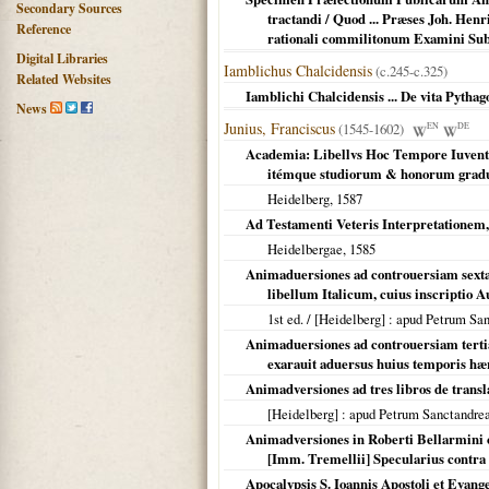
Secondary Sources
tractandi / Quod ... Præses Joh. Hen
Reference
rationali commilitonum Examini Su
Digital Libraries
Iamblichus Chalcidensis
(c.245-c.325)
Related Websites
Iamblichi Chalcidensis ... De vita Pythag
News
Junius, Franciscus
(1545-1602)
EN
DE
Academia: Libellvs Hoc Tempore Iuventut
itémque studiorum & honorum gradus
Heidelberg
,
1587
Ad Testamenti Veteris Interpretationem,
Heidelbergae
,
1585
Animaduersiones ad controuersiam sexta
libellum Italicum, cuius inscriptio Au
1st ed. /
[Heidelberg]
: apud Petrum Sa
Animaduersiones ad controuersiam tertia
exarauit aduersus huius temporis hær
Animadversiones ad tres libros de trans
[Heidelberg]
: apud Petrum Sanctandr
Animadversiones in Roberti Bellarmini co
[Imm. Tremellii] Specularius cont
Apocalypsis S. Ioannis Apostoli et Evan