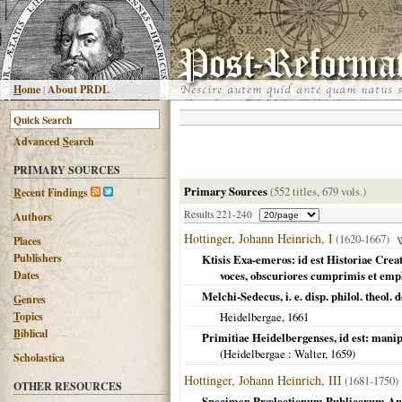
H
ome
|
About PRDL
Advanced
S
earch
PRIMARY SOURCES
Primary Sources
(552 titles, 679 vols.)
R
ecent Findings
Results 221-240
Authors
Hottinger, Johann Heinrich, I
(1620-1667)
Places
Publishers
Ktisis Exa-emeros: id est Historiae Crea
Dates
voces, obscuriores cumprimis et empha
Melchi-Sedecus, i. e. disp. philol. theol.
G
enres
T
opics
Heidelbergae
,
1661
B
iblical
Primitiae Heidelbergenses, id est: manip
(
Heidelbergae
: Walter,
1659
)
Scholastica
Hottinger, Johann Heinrich, III
(1681-1750)
OTHER RESOURCES
Specimen Prælectionum Publicarum Analyt