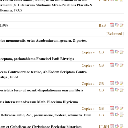
 Hermanni, S. Literarum Studiosus Alzeâ-Palatinus Placido &
 Hornung,
1732
)
1598
)
BSB
[
Reformed
]
oriae monumentis, ortus Academiarum, genera, & partes,
Copies »
GB
oeptam, prokatablēma Francisci Ivnii Bitvrigis
Copies »
GB
dicem Controuersiae tertiae, Ab Eodem Scriptam Contra
alijs.
, 1st ed.
Copies »
GB
ietatis Iesu (ut vocant) disputationum suarum libris
GB
ris interseruit adversus Math. Flaccium Illyricum
Copies »
GB
 Hebraeae antiq. &c., promissione, foedere, adiunctis. Item
GB
iam et Catholicae ac Christianae Ecclesiae historiam
ULBH