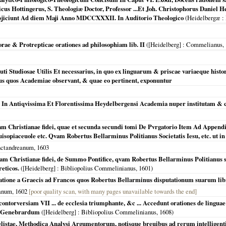
ricus Hottingerus, S. Theologiæ Doctor, Professor ...Et Joh. Christophorus Daniel
bjiciunt Ad diem Maji Anno MDCCXXXII. In Auditorio Theologico
(
Heidelbergæ
:
orae & Protrepticae orationes ad philosophiam lib. II
(
[Heidelberg]
: Commelianus,
i Studiosae Utilis Et necessarius, in quo ex linguarum & priscae variaeque hist
 quos Academiae observant, & quae eo pertinent, exponuntur
 In Antiqvissima Et Florentissima Heydelbergensi Academia nuper institutam & c
m Christianae fidei, quae et secunda secundi tomi De Pvrgatorio Item Ad Appen
isopiaceuole etc. Qvam Robertus Bellarminus Politianus Societatis Iesu, etc. ut in 
nctandreanum,
1603
m Christianæ fidei, de Summo Pontifice, qvam Robertus Bellarminus Politianus soc
eticos.
(
[Heidelberg]
: Bibliopolius Commelinianus,
1601
)
latione a Graecis ad Francos quos Robertus Bellarminus disputationum suarum lib
eanum,
1602
[poor quality scan, with many pages unavailable towards the end]
ntorversiam VII ... de ecclesia triumphante, &c ... Accedunt orationes de linguae
ra Genebrardum
(
[Heidelberg]
: Bibliopolius Commelinianus,
1608
)
gelistae, Methodica Analysi Argumentorum, notisque breuibus ad rerum intelligent