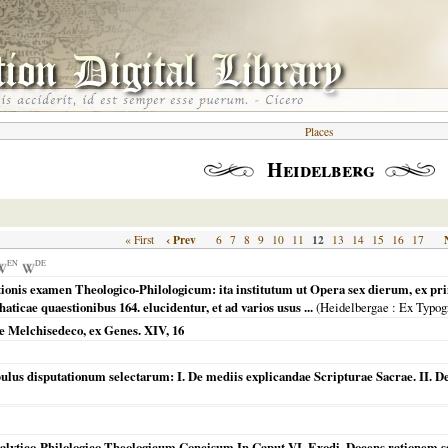
Places
Heidelberg
‹ Prev
12
« First
6
7
8
9
10
11
13
14
15
16
17
EN
DE
tionis examen Theologico-Philologicum: ita institutum ut Opera sex dierum, ex pri
ticae quaestionibus 164. elucidentur, et ad varios usus ...
(
Heidelbergae
: Ex Typog
 de Melchisedeco, ex Genes. XIV, 16
ulus disputationum selectarum: I. De mediis explicandae Scripturae Sacrae. II. De
ico-Philologico-Theologicum Concisum In Caput VI. Exodi, Docens rationem sacras