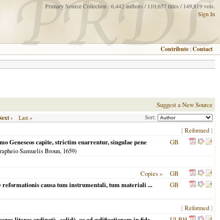
Primary Source Collection : 6,442 authors / 110,657 titles / 149,819 vols.
Sign In
Contribute
|
Contact
Suggest a New Source
Next ›
Sort:
Last »
[
Reformed
]
mo Geneseos capite, strictim enarrentur, singulae pene
GB
rapheio Samuelis Broun,
1659
)
Copies »
GB
 reformationis causa tum instrumentali, tum materiali ...
GB
[
Reformed
]
 literas ordinatè , solidè, ac ad ædificationem in fide
ULBH