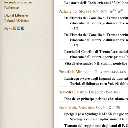
Secondary Sources
Le istorie dell' Indie orientali / 3
(
Milano
Reference
Pallavicino, Sforza
(1607-1667)
EN
IT
Digital Libraries
Dell'istoria del Concilio di Trento / scr
Related Websites
ritoccata dall'autore, e diuisa in trè 
1717
)
News
Dell'istoria del Concilio di Trento / scr
ritoccata dall'autore, e diuisa in trè v
1717
)
Istoria del Concilio di Trento / scritta 
ritoccata dall'autore ; parte prima
(
I
Vita di Alessandro VII, sommo pontefice 
Pico della Mirandola, Giovanni
(1463-1494)
La strega ovvero degli inganni de'demoni
Turini. (Biblioteca rara Vol. 40)
(
Mil
Saavedra Fajardo, Diego de
(1584-1648)
Idea de vn principe politico christiano,
Savonarola, Girolamo
, O.P. (1452-1498)
Speigell þess Synduga ÞAD ER Siø godar
Synduge skule sier aptur snua til Gud
Trattato del reggimento degli stati di F.