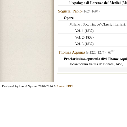
l'Apologia di Lorenzo de' Medici
(
Mi
Segneri, Paolo
(1624-1694)
Opere
Milano
: Soc. Tip. de' Classici Italiani,
Vol. 1 (
1837
)
Vol. 2 (
1837
)
Vol. 3 (
1837
)
Thomas Aquinas
(c.1225-1274)
EN
Preclarissima opuscula divi Thome Aquinat
Johantonium fratres de Bonate,
1488
)
Designed by David Sytsma 2010-2014 /
Contact PRDL