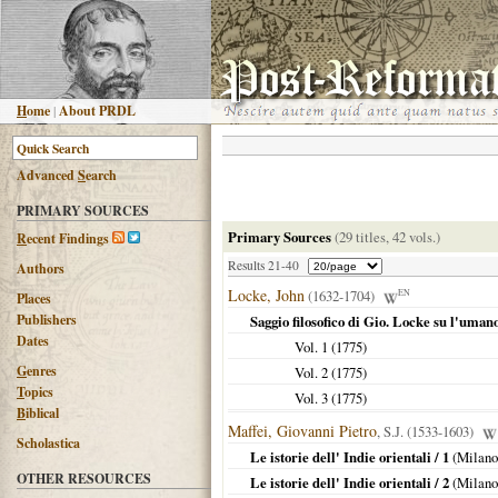
H
ome
|
About PRDL
Advanced
S
earch
PRIMARY SOURCES
Primary Sources
(29 titles, 42 vols.)
R
ecent Findings
Results 21-40
Authors
Locke, John
(1632-1704)
EN
Places
Publishers
Saggio filosofico di Gio. Locke su l'umano
Dates
Vol. 1 (
1775
)
G
enres
Vol. 2 (
1775
)
T
opics
Vol. 3 (
1775
)
B
iblical
Maffei, Giovanni Pietro
, S.J. (1533-1603)
Scholastica
Le istorie dell' Indie orientali / 1
(
Milano
OTHER RESOURCES
Le istorie dell' Indie orientali / 2
(
Milano