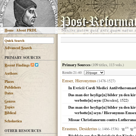
H
ome
|
About PRDL
Advanced
S
earch
PRIMARY SOURCES
Primary Sources
(109 titles, 113 vols.)
R
ecent Findings
Results 21-40
Authors
Emser, Hieronymus
(1478-1527)
Places
Publishers
In Evricii Cordi Medici Antilvtheromast
Dates
Das man der heylige[n] bilder yn den kirc
verbotte[n] seyn
(
[Dresden]
,
1522
)
G
enres
T
opics
Das man der heylige[n] bilder yn den kirc
verbotte[n] seyn / Hieronymus Emse
B
iblical
Missae Christianorum contra Lutherana
Scholastica
Erasmus, Desiderius
(c.1466-1536)
EN
D
OTHER RESOURCES
Büchlein von der Reinigkeit der Kirche