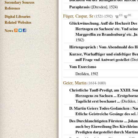
Secondary Sources
Paraphrasis
(
[Dresden]
,
1524
)
Reference
Füger, Caspar, Sr
(1521-1592)
EN
DE
Digital Libraries
Related Websites
Glückwünschung. Auff die Hochzeit Des
Hertzogen zu Sachsen/ etc. Vnd sein
News
Marggreffin zu Brandenburg/ etc. J
1582
)
Hirtengespräch : Vom Abendmahl des He
Kurzer, Warhafftiger und einfeltiger Be
auff Frage vnd Antwort gestellet
(
Dre
Vom Exorcismo
Dreßden
,
1592
Geier, Martin
(1614-1680)
Christliche Tauff-Predigt, am XXIII. Sonnt
Herzogens zu Sachsen ... Erstgebornes 
Tagelicht erst beschauet ...
(
Dreßden
,
D. Martin Geiers Todes-Gedancken : Nac
Etliche Geistreiche Gesänge des sel
Des Durchlauchtigsten Fürstens ... Johann
auch bey Einweihung Des Kirchleins 
Predigten dargestellet durch Martinu