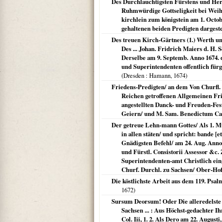
Des Durchlauchtigsten Fürstens und Herre
Ruhmwürdige Gottseligkeit bei Weihu
kirchlein zum königstein am 1. Octob. 
gehaltenen beiden Predigten dargest
Des treuen Kirch-Gärtners (1.) Werth und 
Des ... Johan. Fridrich Maiers d. H. 
Derselbe am 9. Septemb. Anno 1674. 
und Superintendenten offentlich fürg
(
Dresden
: Hamann,
1674
)
Friedens-Predigten/ an dem Von Churfl.
Reichen getroffenen Allgemeinen Fri
angestellten Danck- und Freuden-Fest
Geiern/ und M. Sam. Benedictum Car
Der getreue Lehn-mann Gottes/ Als 1. Muti
in allen stäten/ und spricht: bande [
Gnädigsten Befehl/ am 24. Aug. Anno 
und Fürstl. Consistorii Assessor &c.
Superintendenten-amt Christlich eing
Churf. Durchl. zu Sachsen/ Ober-Hof
Die köstlichste Arbeit aus dem 119. Psa
1672
)
Sursum Deorsum! Oder Die alleredelste 
Sachsen ... : Aus Höchst-gedachter I
Col. Iii, 1. 2. Als Dero am 22. Augus